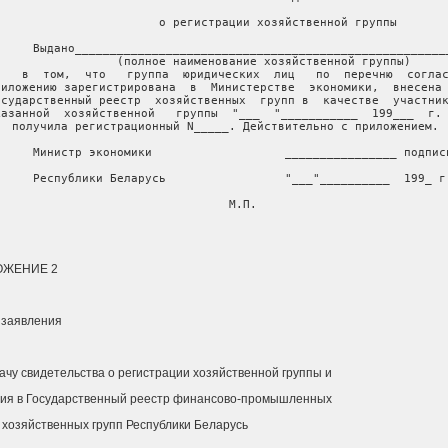
               о регистрации хозяйственной группы

     Выдано______________________________________________________
           (полное наименование хозяйственной группы)

    в  том,  что   группа  юридических  лиц   по  перечню  соглас
риложению зарегистрирована  в  Министерстве  экономики,  внесена 
осударственный реестр  хозяйственных  групп в  качестве  участник
казанной  хозяйственной   группы  "___  "___________  199___  г. 
получила регистрационный N_____. Действительно с приложением.

     Министр экономики                   ________________ подпись
     Республики Беларусь                 "___"__________  199_ г.
     М.П.
ОЖЕНИЕ 2
 заявления
ачу свидетельства о регистрации хозяйственной группы и
ия в Государственный реестр финансово-промышленных
 хозяйственных групп Республики Беларусь