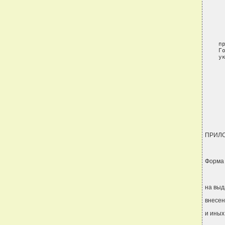
 
п
Г
у
ПРИЛ
Форма
на выд
внесен
и иных