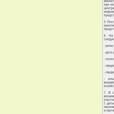
Минист
при не
центра
инфор
предст
5. Пос
занос
предст
6. На
следую
- реги
- дата
- полн
- свед
- свед
- ины
взаимо
хозяйс
7. В с
возник
участн
с дат
эконом
и при 