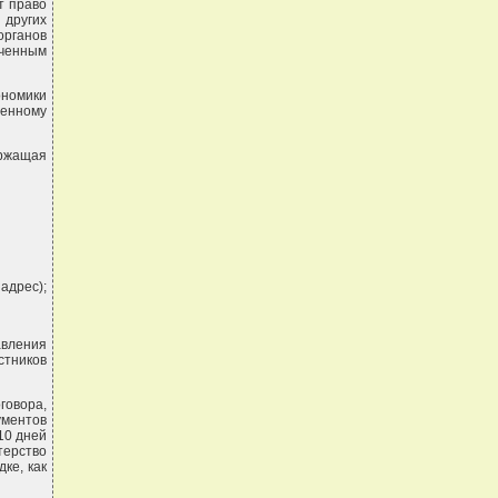
т право
 других
органов
оченным
ономики
енному
ржащая
адрес);
вления
стников
говора,
ументов
10 дней
терство
ке, как