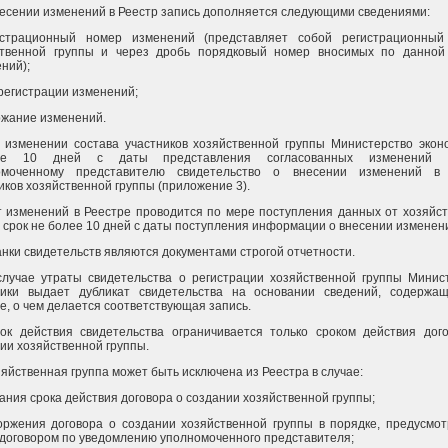
есении изменений в Реестр запись дополняется следующими сведениями:
истрационный номер изменений (представляет собой регистрационный
ственной группы и через дробь порядковый номер вносимых по данной
ний);
 регистрации изменений;
ржание изменений.
 изменении состава участников хозяйственной группы Министерство экон
ие 10 дней с даты представления согласованных изменений 
омоченному представителю свидетельство о внесении изменений в 
иков хозяйственной группы (приложение 3).
т изменений в Реестре проводится по мере поступления данных от хозяйс
в срок не более 10 дней с даты поступления информации о внесении изменен
анки свидетельств являются документами строгой отчетности.
случае утраты свидетельства о регистрации хозяйственной группы Минис
мики выдает дубликат свидетельства на основании сведений, содержа
е, о чем делается соответствующая запись.
ок действия свидетельства ограничивается только сроком действия дог
ии хозяйственной группы.
зяйственная группа может быть исключена из Реестра в случае:
чания срока действия договора о создании хозяйственной группы;
оржения договора о создании хозяйственной группы в порядке, предусмо
договором по уведомлению уполномоченного представителя;