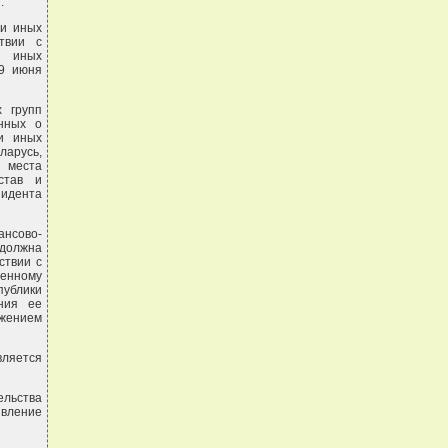
.
 и иных
твии с
и иных
19 июня
 групп
анных о
и иных
ларусь,
 места
став и
зидента
ансово-
 должна
ствии с
ченному
публики
ния ее
ожением
вляется
льства
вление