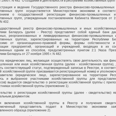
 1995 г. N 482 "О создании и деятельности в республике хозяйственных групп"
гистрация и ведение Государственного реестра финансово-промышленных
ственных групп осуществляется Министерством экономики в соответс
ением о государственной регистрации финансово-промышленных 
ственных групп, утвержденным постановлением Кабинета Министров от 
 N 402.
сударственный реестр финансово-промышленных и иных хозяйственных
блики Беларусь (далее - Реестр) представляет собой единый банк д
нных, реорганизованных и ликвидированных финансово-промышленных 
ственных группах, зарегистрированных на территории Республики Бе
исимо от организационно-правовой формы, формы собственности и
трации предприятий, организаций и учреждений, входящих в их со
иненных одним из способов, предусмотренных пунктом 2.1 Указа Пре
лики Беларусь от 27 ноября 1995 г. N 482.
ппа юридических лиц, желающая осуществлять свою деятельность как фин
ленная или иная хозяйственная группа (далее - хозяйственная группа),
ть соответствующий статус, подтвержденный записью в Реестре, в соответ
й хозяйственной группе присваивается регистрационный номер и уполномо
тавителю (юридическое лицо, зарегистрированное на территории Рес
усь и выбранное участниками хозяйственной группы для представле
сов) выдается свидетельство о регистрации хозяйственной группы с прил
стниках хозяйственной группы (приложение 1).
ельство о регистрации хозяйственной группы (далее - свидетельство) я
альным документом.
я включения хозяйственной группы в Реестр и получения свидете
омоченный представитель подает в Министерство экономики зая
вленного образца (приложение 2).