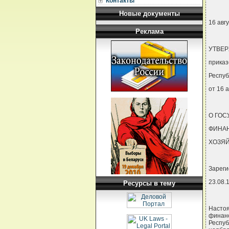
Контакты
Новые документы
16 авгу
Реклама
УТВЕ
приказ
Респуб
от 16 
О ГОС
ФИНА
ХОЗЯЙ
Зареги
23.08.1
Ресурсы в тему
Насто
финан
Респуб