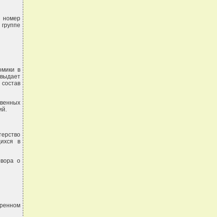
 номер
 группе
омики в
выдает
состав
твенных
ий.
терство
щихся в
овора о
тренном