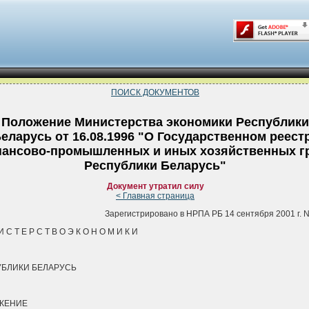
ПОИСК ДОКУМЕНТОВ
Положение Министерства экономики Республики
еларусь от 16.08.1996 "О Государственном реест
ансово-промышленных и иных хозяйственных г
Республики Беларусь"
Документ утратил силу
< Главная страница
Зарегистрировано в НРПА РБ 14 сентября 2001 г. N
И С Т Е Р С Т В О Э К О Н О М И К И
БЛИКИ БЕЛАРУСЬ
ЖЕНИЕ