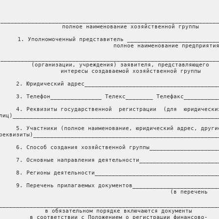
________________________________________________________________
            полное наименование хозяйственной группы

     1. Уполномоченный представитель ___________________________
                                 полное наименование предприятия
________________________________________________________________
      (организации, учреждения) заявителя, представляющего

            интересы создаваемой хозяйственной группы

     2. Юридический адрес________________________________________
     3. Телефон_______________ Телекс________ Телефакс___________
     4. Реквизиты государственной  регистрации  (для  юридических
лиц)_____________________________________________________________
     5. Участники (полное наименование, юридический адрес, другие
реквизиты)_______________________________________________________
     6. Способ создания хозяйственной группы_____________________
     7. Основные направления деятельности________________________
     8. Регионы деятельности_____________________________________
     9. Перечень прилагаемых документов__________________________
                                              (в перечень

_________________________________________________________________
     в обязательном порядке включаются документы

     в соответствии с Положением о регистрации финансово-
