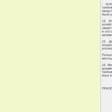
- есл
требо
предс
были у
14. И
хозяйс
свидет
в сост
архивн
15. Д
осуще
уполн
Польз
местны
16. Ми
докум
требо
иных х
ПРИЛ