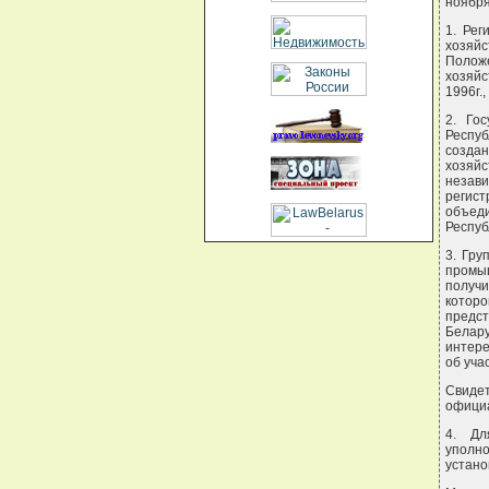
ноября
1. Ре
хозяй
Полож
хозяй
1996г.,
2. Го
Респу
созда
хозяй
незав
регис
объед
Респуб
3. Гру
промыш
получи
которо
предс
Белар
интере
об уча
Свидет
офици
4. Дл
уполн
устано