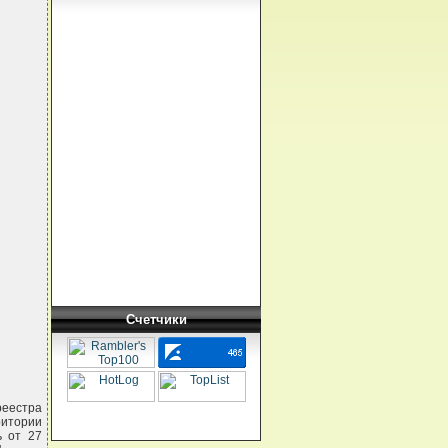
Счетчики
реестра
ритории
ь от 27