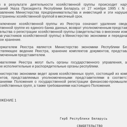
и в результате деятельности хозяйственной группы происходит нар
ваний Указа Президента Республики Беларусь от 27 ноября 1995 г. N
тавлению Министерства предпринимательства и инвестиций и эти наруш
странены хозяйственной группой в месячный срок.
сключение хозяйственной группы из Реестра означает удаление свед
твенной группе из единого банка данных, возврат уполномоченным предста
ельства о регистрации хозяйственной группы (свидетельства о внесении из
ав участников хозяйственной группы) в Министерство экономики и передача
ое хранение.
ержателем Реестра является Министерство экономики Республики Бел
ствляющее ведение Реестра, хранение комплектов документов, предста
омоченным представителем.
ователями Реестра могут быть органы государственного управления, 
е исполнительные и распорядительные органы республики.
нистерство экономики ведет архив хозяйственных групп, состоящий из ком
ентов, представляемых уполномоченными представителями в соответс
ваниями Положения о государственной регистрации финансово-промышл
озяйственных групп, а также требованиями настоящего Положения.
ОЖЕНИЕ 1
                    Герб Республики Беларусь

                          СВИДЕТЕЛЬСТВО
