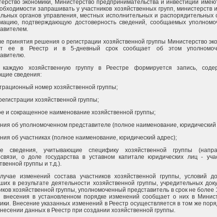
ерство экономики, Министерство предпринимательства и инвестиций имею
обходимости запрашивать у участников хозяйственных групп, министерств и
льных органов управления, местных исполнительных и распорядительных 
мацию, подтверждающую достоверность сведений, сообщаемых уполном
авителем.
ле принятия решения о регистрации хозяйственной группы Министерство эк
ит ее в Реестр и в 5-дневный срок сообщает об этом уполномоч
авителю.
 каждую хозяйственную группу в Реестре формируется запись, соде
щие сведения:
страционный номер хозяйственной группы;
 регистрации хозяйственной группы;
ое и сокращенное наименование хозяйственной группы;
ения об уполномоченном представителе (полное наименование, юридический 
ения об участниках (полное наименование, юридический адрес);
е сведения, учитывающие специфику хозяйственной группы (напра
связи, о доле государства в уставном капитале юридических лиц - уча
твенной группы и т.д.).
лучае изменений состава участников хозяйственной группы, условий до
ших в результате деятельности хозяйственной группы, учредительных док
иков хозяйственной группы, уполномоченный представитель в срок не более 
ы внесения в установленном порядке изменений сообщает о них в Минис
ики. Внесение указанных изменений в Реестр осуществляется в том же поряд
внесении данных в Реестр при создании хозяйственной группы.