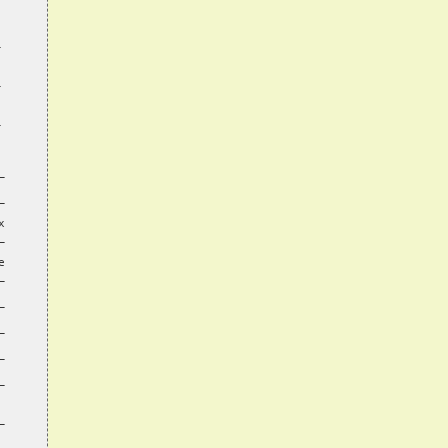





























