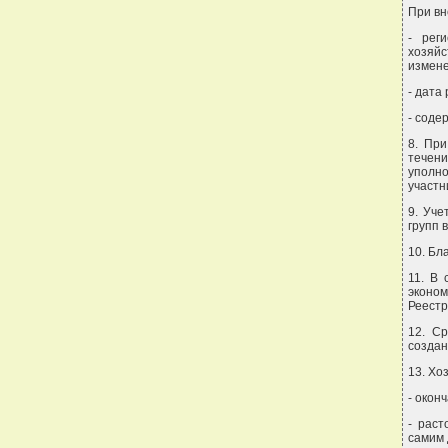
При вн
- рег
хозяй
измене
- дата
- соде
8. При
течен
уполн
участн
9. Уче
групп 
10. Бл
11. В 
эконо
Реестр
12. Ср
создан
13. Хо
- окон
- раст
самим 