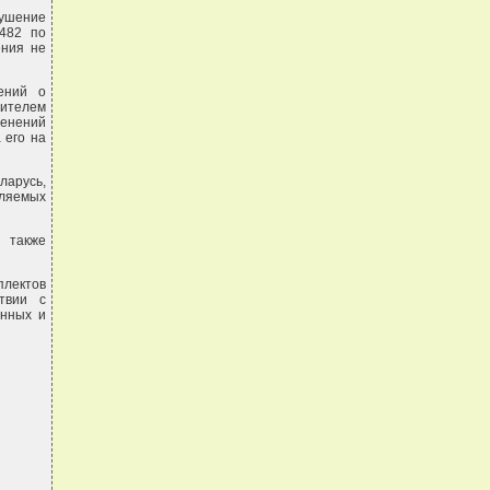
ушение
 482 по
ения не
ений о
вителем
менений
 его на
арусь,
вляемых
а также
плектов
твии с
енных и