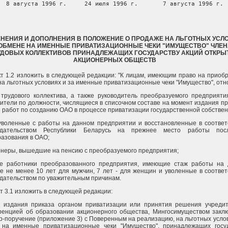
8 августа 1996 г.     24 июля 1996 г.       7 августа 1996 г.
НЕНИЯ И ДОПОЛНЕНИЯ В ПОЛОЖЕНИЕ О ПРОДАЖЕ НА ЛЬГОТНЫХ УСЛ
 ОБМЕНЕ НА ИМЕННЫЕ ПРИВАТИЗАЦИОННЫЕ ЧЕКИ "ИМУЩЕСТВО" ЧЛЕ
УДОВЫХ КОЛЛЕКТИВОВ ПРИНАДЛЕЖАЩИХ ГОСУДАРСТВУ АКЦИЙ ОТКРЫ
АКЦИОНЕРНЫХ ОБЩЕСТВ
кт 1.2 изложить в следующей редакции: "К лицам, имеющим право на приоб
на льготных условиях и за именные приватизационные чеки "Имущество", отн
трудового коллектива, а также руководитель преобразуемого предприяти
ители по должности, числящиеся в списочном составе на момент издания пр
 работ по созданию ОАО в процессе приватизации государственной собствен
уволенные с работы на данном предприятии и восстановленные в соответ
одательством Республики Беларусь на прежнее место работы пос
азования в ОАО;
неры, вышедшие на пенсию с преобразуемого предприятия;
е работники преобразованного предприятия, имеющие стаж работы на
е не менее 10 лет для мужчин, 7 лет - для женщин и уволенные в соответ
дательством по уважительным причинам.
кт 3.1 изложить в следующей редакции:
е издания приказа органом приватизации или принятия решения учреди
ренцией об образовании акционерного общества, Мингосимуществом закл
р-поручение (приложение 3) с Поверенным на реализацию, на льготных услов
 на именные приватизационные чеки "Имущество", принадлежащих госу