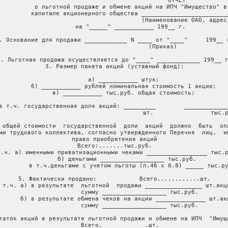
                                   ОТЧЕТ

         о льготной продаже и обмене акций на ИПЧ "Имущество" в

         капитале акционерного общества _________________________
                                        (Наименование ОАО, адрес)
         на "_____" ___________ 199__ г.

. Основание для продажи ____________ N ____ от "____"     199__ г
                           (Приказ)

2. Льготная продажа осуществляется до "____" ____________ 199__ г
3. Размер пакета акций (уставный фонд):

     а) ___________ штук;

     б) ___________ рублей номинальная стоимость 1 акции;

     в) ___________ тыс.руб. общая стоимость;

в т.ч. государственная доля акций: _________        _____________
                                         шт.                тыс.р
 общей стоимости  государственной  доли  акций  должно  быть  опл
ми трудового коллектива, согласно утвержденного Перечня  лиц,  им
право приобретения акций

Всего:.......тыс.руб.

т.ч. а) именными приватизационными чеками _________________ тыс.р
       б) деньгами __________________ тыс.руб.

         в т.ч.деньгами с учетом льготы (п.4б x 0.8) _____ тыс.ру
5. Фактически продано:            Всего............шт.

 т.ч. а) в результате  льготной  продажи ________________ шт.акци
              сумму __________________ тыс.руб.

      б) в результате обмена чеков на акции ______________ шт.акц
              сумму __________________ тыс.руб.

таток акций в результате льготной продажи и обмене на ИПЧ  "Имуще
   Всего.____________.шт.
