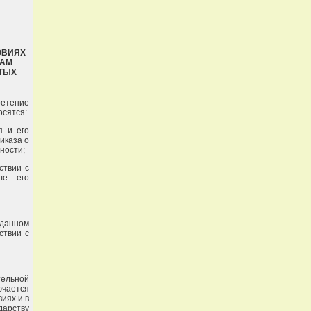
ОВИЯХ
НАМ
ТЫХ
ретение
осятся:
я и его
иказа о
ности;
ствии с
ле его
 данном
ствии с
тельной
ючается
иях и в
дарству