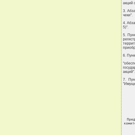
акций 
3. Абз
чеки".
4. Абз
5)".
5. Пун
регис
терри
приобр
6. Пун
"обес
госуда
акций".
7. Пу
"Имуще
Пре
комит