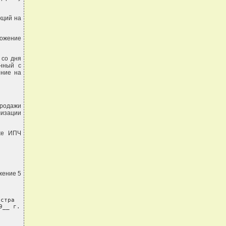
кций на
ложение
 со дня
анный с
ение на
продажи
лизации
кже ИПЧ
жение 5
стра

__ г.
