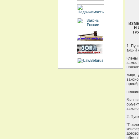
ИЗМЕ
И
ТР
1. Пун
акций 
члены 
замест
начале
лица, 
закон
преобр
пенсио
бывши
объект
законо
2. Пун
"Посл
конфе
догово
обмен