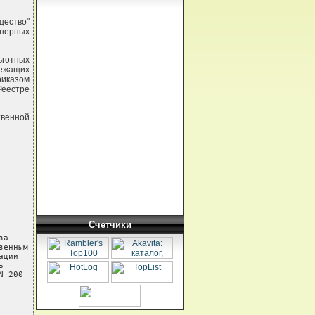
щество"
онерных
ьготных
лежащих
иказом
еестре
твенной
Счетчики
а

енным

ции



 200
