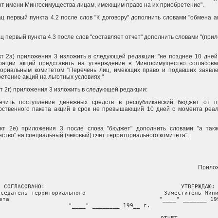
от имени Мингосимущества лицам, имеющим право на их приобретение".
ац первый пункта 4.2 после слов "К договору" дополнить словами "обмена а
ац первый пункта 4.3 после слов "составляет отчет" дополнить словами "(при
кт 2а) приложения 3 изложить в следующей редакции: "не позднее 10 дней
трации акций представить на утверждение в Мингосимущество согласов
ториальным комитетом "Перечень лиц, имеющих право и подавших заявл
етение акций на льготных условиях."
кт 2г) приложения 3 изложить в следующей редакции:
печить поступление денежных средств в республиканский бюджет от 
рственного пакета акций в срок не превышающий 10 дней с момента реа
нкт 2е) приложения 3 после слова "бюджет" дополнить словами "а та
ство" на специальный (чековый) счет территориального комитета".
Прило
СОГЛАСОВАНО:                                        УТВЕРЖДАЮ:

дседатель территориального                       Заместитель Мини
ета                                            "____" _______ 199
"____" ________ 199__ г.
