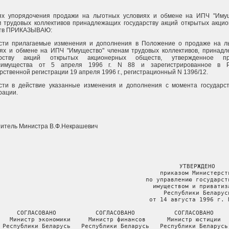
ях упорядочения продажи на льготных условиях и обмене на ИПЧ "Иму
 трудовых коллективов принадлежащих государству акций открытых акци
тв ПРИКАЗЫВАЮ:
ести прилагаемые изменения и дополнения в Положение о продаже на л
иях и обмене на ИПЧ "Имущество" членам трудовых коллективов, принад
арству акций открытых акционерных обществ, утвержденное пр
симущества от 5 апреля 1996 г. N 88 и зарегистрированное в Р
рственной регистрации 19 апреля 1996 г., регистрационный N 1396/12.
ести в действие указанные изменения и дополнения с момента государс
рации.
итель Министра В.Ф.Некрашевич
                                              УТВЕРЖДЕНО

                                             приказом Министерств
                                         по управлению государств
                                           имуществом и приватиза
                                              Республики Беларусь
                                          от 14 августа 1996 г. N
СОГЛАСОВАНО           СОГЛАСОВАНО           СОГЛАСОВАНО

Министр экономики     Министр финансов      Министр юстиции

Республики Беларусь   Республики Беларусь   Республики Беларусь
