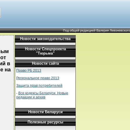
Под общей редакцией Валерия Левоневского
Новости законодательства
Новости Спецпроекта
ным
"Тюрьма"
 от
ий в
Новости сайта
е на
Право РБ 2013
Региональное право 2013
Защита прав потребителей
-
Все кодексы Беларуси. Новые
редакции и архив
Новости Беларуси
Полезные ресурсы