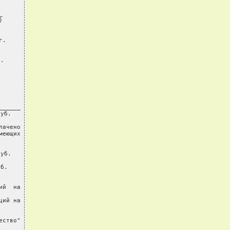




.

.

_____

уб.

ачено

еющих

уб.

б.

й  на

ий на

ство"
