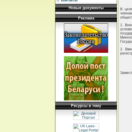
Контакты
Новые документы
В цел
членам
общес
Реклама
1. Вн
услов
госуд
Минго
Госуда
2. Вв
регист
Замест
 
     
Ресурсы в тему
   
    