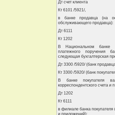
Дт счет клиента
Кт 6101 /5921/,
в банке продавца (на ос
обслуживающего продавца):
Дт 6111
Кт 1202
В Национальном банке Р
платежного поручения б
следующая бухгалтерская пр
Дт 3300 /5920/ (банк продавц
Кт 3300 /5920/ (банк покупате
В банке покупателя в
корреспондентского счета и 
Дт 1202
Кт 6111
в филиале банка покупателя 
и приложений):