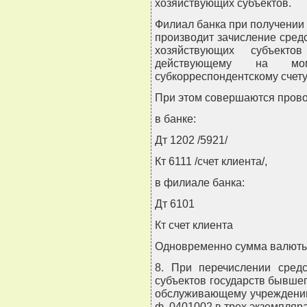
хозяйствующих субъектов.
Филиал банка при получении 
производит зачисление сред
хозяйствующих субъекто
действующему на мо
субкорреспондентскому счету
При этом совершаются прово
в банке:
Дт 1202 /5921/
Кт 6111 /счет клиента/,
в филиале банка:
Дт 6101
Кт счет клиента
Одновременно сумма валюты 
8. При перечислении сред
субъектов государств бывше
обслуживающему учреждению
ф. 0401002 в трех экземпляра