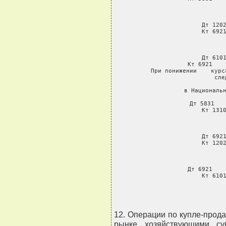
     Дт 1202
     Кт 6921
    
     Дт 6101
     Кт 6921    
     При понижении    курс
сле
     в Национальн
     Дт 5831   
     Кт 1310
     Дт 6921
     Кт 1202
    
     Дт 6921    
     Кт 610
12. Операции по купле-про
рынке хозяйствующими су