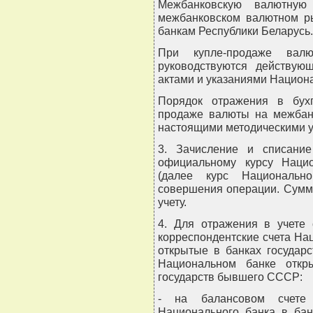
Межбанковскую валютну
межбанковском валютном ры
банкам Республики Беларусь.
При купле-продаже вал
руководствуются действую
актами и указаниями Национа
Порядок отражения в бухг
продаже валюты на межбан
настоящими методическими у
3. Зачисление и списани
официальному курсу Нацио
(далее курс Национальн
совершения операции. Сумм
учету.
4. Для отражения в учете 
корреспондентские счета На
открытые в банках государ
Национальном банке откр
государств бывшего СССР:
- на балансовом счете 
Национального банка в бан