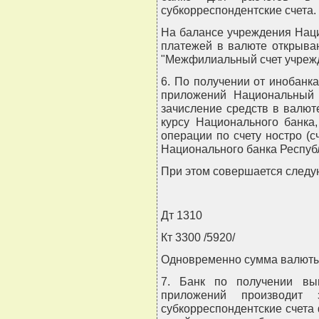
субкорреспондентские счета.
На балансе учреждения Наци
платежей в валюте открыва
"Межфилиальный счет учрежд
6. По получении от инобанка
приложений Национальный 
зачисление средств в валют
курсу Национального банка
операции по счету ностро (с
Национального банка Республ
При этом совершается следу
Дт 1310
Кт 3300 /5920/
Одновременно сумма валюты 
7. Банк по получении вып
приложений производит
субкорреспондентские счета 