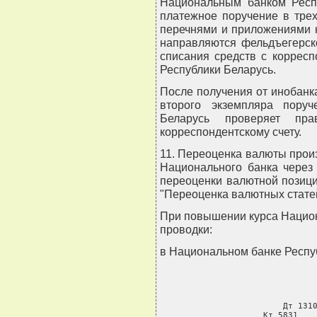
Национальным банком Респу
платежное поручение в трех
перечнями и приложениями 
направляются фельдъегерск
списания средств с корресп
Республики Беларусь.
После получения от инобанка
второго экземпляра пору
Беларусь проверяет пра
корреспондентскому счету.
11. Переоценка валюты прои
Национального банка через
переоценки валютной позици
"Переоценка валютных статей
При повышении курса Нацио
проводки:
в Национальном банке Респу
     Дт 1310
     Кт 5831    