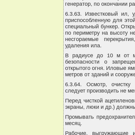
генератор, по окончании р
6.3.63. Известковый ил, 
приспособленную для этой
специальный бункер. Отк
по периметру на высоту н
несгораемые перекрыт
удаления ила.
В радиусе до 10 м от м
безопасности о запреще
открытого огня. Иловые я
метров от зданий и сооруж
6.3.64. Осмотр, очистк
следует производить не ме
Перед чисткой ацетиленов
экраны, люки и др.) должн
Промывать предохранител
месяц.
Рабочие, выгружающие и