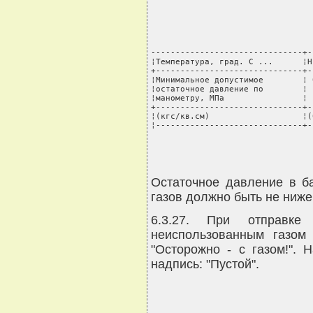
-------------------------------+-
¦Температура, град. C ...      ¦Н
+------------------------------+-
¦Минимальное допустимое        ¦ 
¦остаточное давление по        ¦ 
¦манометру, МПа                ¦ 
+------------------------------+-
¦(кгс/кв.см)                   ¦(
¦------------------------------+-
Остаточное давление в б
газов должно быть не ниже 
6.3.27. При отправк
неиспользованным газом
"Осторожно - с газом!".
надпись: "Пустой".