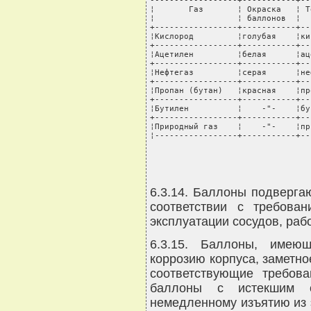
------------------+-----------+--
¦       Газ       ¦ Окраска   ¦ Т
¦                 ¦ баллонов  ¦  
+-----------------+-----------+--
¦Кислород         ¦голубая    ¦ки
+-----------------+-----------+--
¦Ацетилен         ¦белая      ¦ац
+-----------------+-----------+--
¦Нефтегаз         ¦серая      ¦не
+-----------------+-----------+--
¦Пропан (бутан)   ¦красная    ¦пр
+-----------------+-----------+--
¦Бутилен          ¦    -"-    ¦бу
+-----------------+-----------+--
¦Природный газ    ¦    -"-    ¦пр
¦-----------------+-----------+--
6.3.14. Баллоны подверга
соответствии с требова
эксплуатации сосудов, ра
6.3.15. Баллоны, имею
коррозию корпуса, заметно
соответствующие требов
баллоны с истекшим с
немедленному изъятию из 