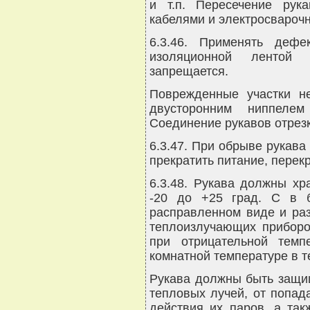
и т.п. Пересечение рук
кабелями и электросвароч
6.3.46. Применять дефе
изоляционной лентой
запрещается.
Поврежденные участки н
двусторонним ниппеле
Соединение рукавов отрезк
6.3.47. При обрыве рукав
прекратить питание, перек
6.3.48. Рукава должны хр
-20 до +25 град. C в 
расправленном виде и раз
теплоизлучающих приборо
при отрицательной тем
комнатной температуре в т
Рукава должны быть защи
тепловых лучей, от попад
действия их паров, а так