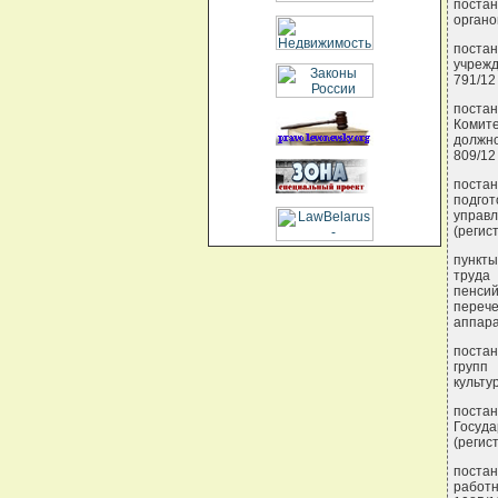
постан
органо
постан
учрежд
791/12 
постан
Комите
должно
809/12 
постан
подго
управ
(регис
пункты
труда
пенсий
переч
аппара
постан
групп
культу
постан
Госуд
(регис
поста
работ