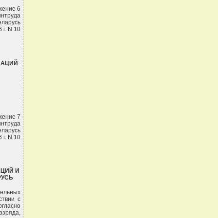
жение 6
интруда
еларусь
 г. N 10
ЗАЦИЙ
жение 7
интруда
еларусь
 г. N 10
АЦИЙ И
РУСЬ
дельных
ствии с
огласно
зряда,