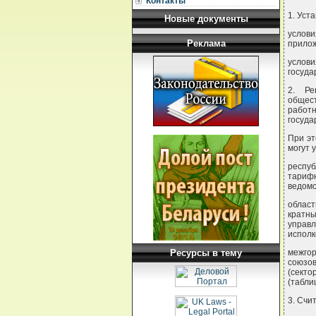
Контакты
1. Уст
Новые документы
услов
Реклама
прилож
услов
госуда
2. Ре
общест
работн
госуда
При эт
могут 
респу
тарифн
ведомс
облас
кратн
управ
исполк
Ресурсы в тему
межго
союзо
(сект
(табли
3. Счи