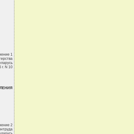
жение 1
терства
еларусь
 г. N 10
ВЛЕНИЯ
жение 2
интруда
еларусь