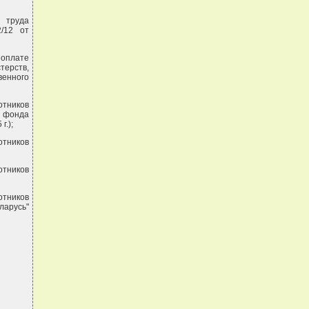
ы труда
2/12 от
 оплате
терств,
венного
отников
о фонда
г.);
отников
отников
отников
арусь"