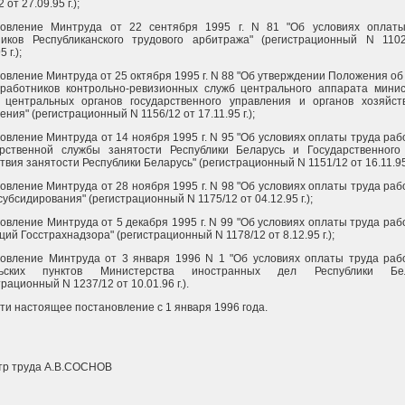
 от 27.09.95 г.);
новление Минтруда от 22 сентября 1995 г. N 81 "Об условиях оплат
ников Республиканского трудового арбитража" (регистрационный N 110
 г.);
овление Минтруда от 25 октября 1995 г. N 88 "Об утверждении Положения об
работников контрольно-ревизионных служб центрального аппарата минис
х центральных органов государственного управления и органов хозяйст
ения" (регистрационный N 1156/12 от 17.11.95 г.);
овление Минтруда от 14 ноября 1995 г. N 95 "Об условиях оплаты труда раб
арственной службы занятости Республики Беларусь и Государственног
твия занятости Республики Беларусь" (регистрационный N 1151/12 от 16.11.95 
овление Минтруда от 28 ноября 1995 г. N 98 "Об условиях оплаты труда раб
субсидирования" (регистрационный N 1175/12 от 04.12.95 г.);
овление Минтруда от 5 декабря 1995 г. N 99 "Об условиях оплаты труда раб
ций Госстрахнадзора" (регистрационный N 1178/12 от 8.12.95 г.);
овление Минтруда от 3 января 1996 N 1 "Об условиях оплаты труда раб
льских пунктов Министерства иностранных дел Республики Бел
трационный N 1237/12 от 10.01.96 г.).
сти настоящее постановление с 1 января 1996 года.
тр труда А.В.СОСНОВ