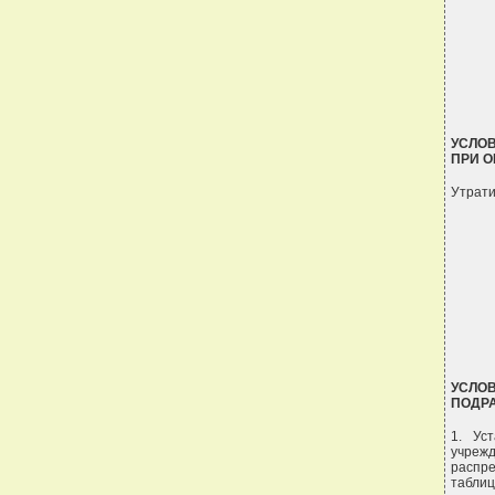
УСЛОВ
ПРИ О
Утрати
УСЛОВ
ПОДРА
1. Ус
учрежд
распр
табли