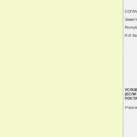
СОГЛ
Замес
Респуб
И.И.З
УСЛОВ
(ЕСЛИ
ПОСТ
Утрати