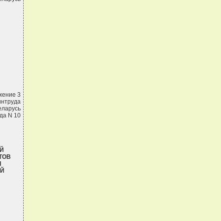
жение 3
интруда
еларусь
да N 10
Й
ТОВ
Л
ОЙ