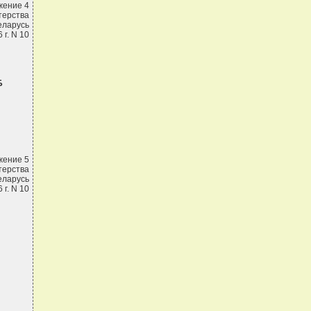
жение 4
терства
еларусь
 г. N 10
Б
жение 5
терства
еларусь
 г. N 10