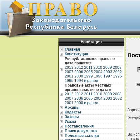
Навигация
Главная
Конституция
Пос
Республиканское право по
дате принятия
2013
2012
2011
2010
2009
2008
2007
2006
2005
2004
2003
2002
2001
2000
1999
1998
1997
1996
1995
1994 и ранее
Те
Правовые акты местных
органов власти по датам
2013
2012
2011
2010
2009
2008
2007
2006
2005
2004
2003
2002
2001
2000 и ранее
Архивы
Зареги
Кодексы
Законы
Респуб
Указы
Постановления
Поиск документа
Во исп
Полезные ссылки
по сог