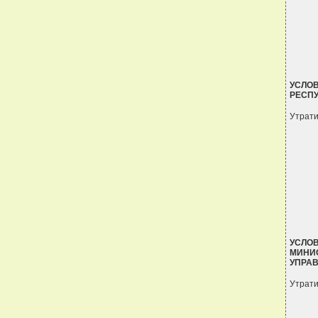
УСЛОВ
РЕСП
Утрати
УСЛО
МИНИС
УПРА
Утрати