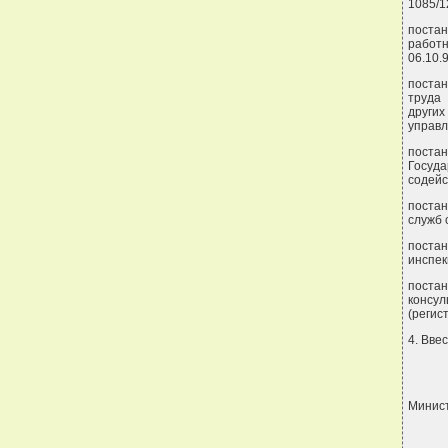
1085/12
поста
работ
06.10.95
постан
труда 
други
управл
постан
Госуд
содейс
постан
служб 
постан
инспек
постан
консу
(регис
4. Вве
Минис