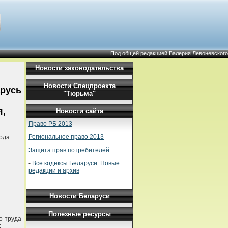
Под общей редакцией Валерия Левоневского
Новости законодательства
Новости Спецпроекта
арусь
"Тюрьма"
я,
Новости сайта
Право РБ 2013
Региональное право 2013
ода
Защита прав потребителей
-
Все кодексы Беларуси. Новые
редакции и архив
Новости Беларуси
Полезные ресурсы
о труда
: