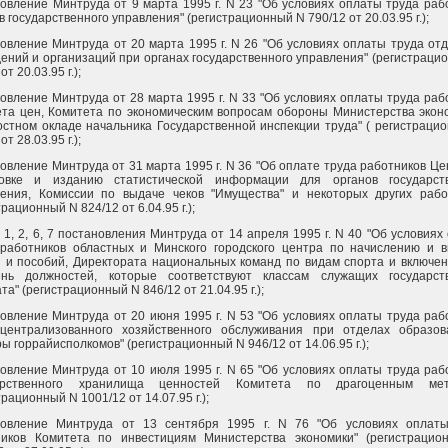
овление Минтруда от 9 марта 1995 г. N 23 "Об условиях оплаты труда раб
в государственного управления" (регистрационный N 790/12 от 20.03.95 г.);
овление Минтруда от 20 марта 1995 г. N 26 "Об условиях оплаты труда от
ений и организаций при органах государственного управления" (регистраци
от 20.03.95 г.);
овление Минтруда от 28 марта 1995 г. N 33 "Об условиях оплаты труда раб
та цен, Комитета по экономическим вопросам обороны Министерства экон
стном окладе начальника Государственной инспекции труда" ( регистраци
от 28.03.95 г.);
овление Минтруда от 31 марта 1995 г. N 36 "Об оплате труда работников Це
товке и изданию статистической информации для органов государств
ления, Комиссии по выдаче чеков "Имущества" и некоторых других рабо
трационный N 824/12 от 6.04.95 г.);
 1, 2, 6, 7 постановления Минтруда от 14 апреля 1995 г. N 40 "Об условиях
 работников областных и Минского городского центра по начислению и 
 и пособий, Директората национальных команд по видам спорта и включен
ень должностей, которые соответствуют классам служащих государст
та" (регистрационный N 846/12 от 21.04.95 г.);
овление Минтруда от 20 июня 1995 г. N 53 "Об условиях оплаты труда раб
 централизованного хозяйственного обслуживания при отделах образо
ры горрайисполкомов" (регистрационный N 946/12 от 14.06.95 г.);
овление Минтруда от 10 июля 1995 г. N 65 "Об условиях оплаты труда раб
арственного хранилища ценностей Комитета по драгоценным мет
трационный N 1001/12 от 14.07.95 г.);
новление Минтруда от 13 сентября 1995 г. N 76 "Об условиях оплат
ников Комитета по инвестициям Министерства экономики" (регистраци