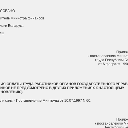
АСОВАНО
титель Министра финансов
лики Беларусь
аяш
Прило
к постановлению Минис
труда Республики Б
от 6 февраля 1996
ИЯ ОПЛАТЫ ТРУДА РАБОТНИКОВ ОРГАНОВ ГОСУДАРСТВЕННОГО УПРА
 ИНОЕ НЕ ПРЕДУСМОТРЕНО В ДРУГИХ ПРИЛОЖЕНИЯХ К НАСТОЯЩЕМУ
АНОВЛЕНИЮ)
ли силу. - Постановление Минтруда от 10.07.1997 N 60.
Прило
к постановлению М
Республики Б