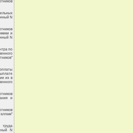
отников
дельных
онный N
отников
омики и
онный N
нтра по
енного
тников"
 оплаты
выплате
ие их в
венного
отников
вания и
отников
аллам"
ы труда
онный N