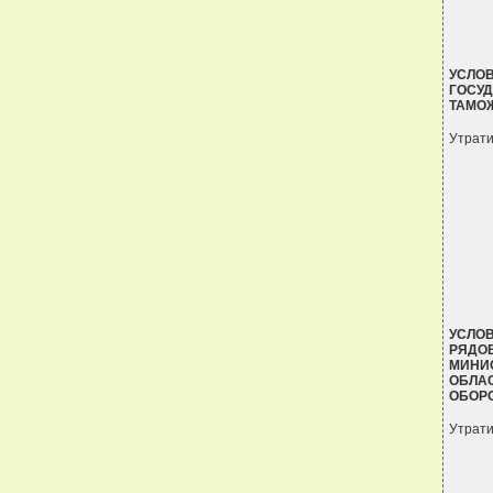
УСЛО
ГОСУД
ТАМО
Утрати
УСЛОВ
РЯДО
МИНИС
ОБЛА
ОБОР
Утрати