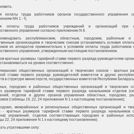
ановить:
ия оплаты труда работников органов государственного управления с
ениям NN 1 - 5;
ия оплаты труда работников учреждений и организаций при о
рственного управления согласно приложению N 6.
комендовать республиканским, областным, городским, районным и 
венным организациям и творческим союзам устанавливать условия оплат
иков их аппаратов применительно к условиям оплаты труда работников 
рственного управления, утвержденным настоящим постановлением.
ом кратные размеры тарифной ставки первого разряда руководителям орга
устанавливаться на уровне соответственно:
бликанских общественных организаций и творческих союзов - кратных р
ой ставки первого разряда руководителей комитетов и других республи
тв в структуре министерств, государственных комитетов Республики Беларусь
тных, городских и районных общественных организаций и творческих с
ых размеров тарифной ставки первого разряда начальников отделов (се
лений, отделов и других органов управления областных, городских, р
омов (таблицы 19, 22, 24 приложения N 1 к настоящему постановлению);
родских, межрайонных и региональных общественных организаций и тво
в - кратных размеров тарифной ставки первого разряда начальников 
оров) управлений, отделов соответствующих городских и районных исп
цы 22, 24 приложения N 1 к настоящему постановлению).
тать утратившими силу: