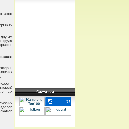
огласно
рганах
другим
ы труда
органов
низаций
азмеров
канских
;
оюзов -
кторов)
айонных
Счетчики
рческих
отделов
олкомов