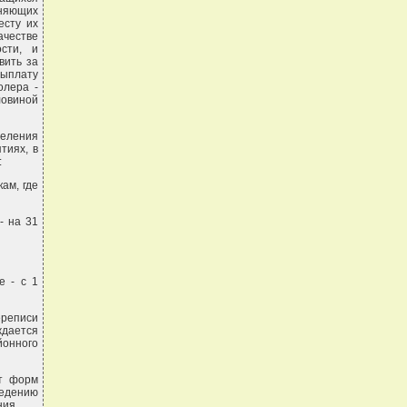
лняющих
есту их
ачестве
ости, и
вить за
выплату
олера -
ловиной
селения
тиях, в
:
ам, где
- на 31
е - с 1
ереписи
ждается
йонного
от форм
ведению
ния.