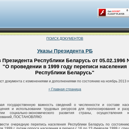
ПОИСК ДОКУМЕНТОВ
Указы Президента РБ
з Президента Республики Беларусь от 05.02.1996 
"О проведении в 1999 году переписи населения
Республики Беларусь"
кст документа с изменениями и дополнениями по состоянию на ноябрь 2013 г
< Главная страница
вая государственную важность сведений о численности и составе нас
щения и использовании трудовых ресурсов для прогнозирования и раз
егии социально-экономического развития страны, осуществления н
дований, ПОСТАНОВЛЯЮ:
овести очередную перепись населения Республики Беларусь по состояни
я 1999 г. путем опроса населения в период с 16 по 23 февраля 1999 г. спе