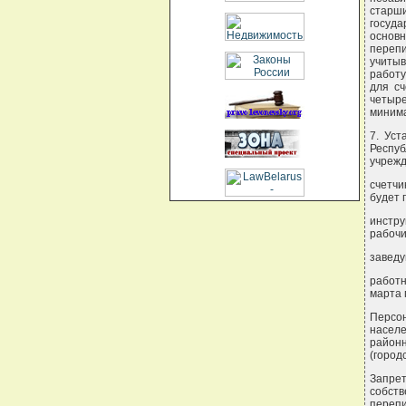
старши
госуда
основ
переп
учитыв
работ
для сч
четыре
минима
7. Уст
Респуб
учрежд
счетчи
будет 
инстру
рабочи
заведу
работн
марта 
Персо
насел
районн
(город
Запре
собст
перепи