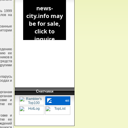
сь 1999
алов на
транные
ритории
ведению
нию ее
ников в
средств
другими
еларусь
родах и
Счетчики
рганам
органам
товке и
тке ее
товке и
тке ее
ждений
чащихся