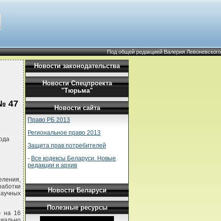
Под общей редакцией Валерия Левоневского
Новости законодательства
Новости Спецпроекта
"Тюрьма"
№ 47
Новости сайта
Право РБ 2013
Региональное право 2013
ода
Защита прав потребителей
-
Все кодексы Беларуси. Новые
редакции и архив
еления,
работки
Новости Беларуси
аучных
Полезные ресурсы
ю на 16
циально