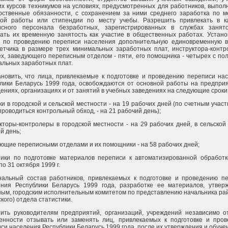
х курсов техникумов на условиях, предусмотренных для работников, выпо
рственные обязанности, с сохранением за ними среднего заработка по м
ной работы или стипендии по месту учебы. Разрешить привлекать в к
исного персонала безработных, зарегистрированных в службах занят
ать их временную занятость как участие в общественных работах. Устано
у по проведению переписи населения дополнительную единовременную 
етчика в размере трех минимальных заработных плат, инструктора-контр
х, заведующего переписным отделом - пяти, его помощника - четырех с по
льных заработных плат.
ановить, что лица, привлекаемые к подготовке и проведению переписи на
лики Беларусь 1999 года, освобождаются от основной работы на предприя
ениях, организациях и от занятий в учебных заведениях на следующие сроки
ки в городской и сельской местности - на 19 рабочих дней (по счетным участк
проводиться контрольный обход, - на 21 рабочий день);
кторы-контролеры в городской местности - на 29 рабочих дней, в сельской 
й день;
ющие переписными отделами и их помощники - на 58 рабочих дней;
ики по подготовке материалов переписи к автоматизированной обработк
по 31 октября 1999 г.
нальный состав работников, привлекаемых к подготовке и проведению п
ения Республики Беларусь 1999 года, разработке ее материалов, утвер
ым, городским исполнительным комитетом по представлению начальника ра
ского) отдела статистики.
тить руководителям предприятий, организаций, учреждений независимо 
венности отзывать или заменять лиц, привлекаемых к подготовке и про
си населения Республики Беларусь 1999 года, после их утверждения и обуче