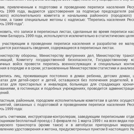
цам, привлеченным к подготовке и проведению переписи населения Рес
усь 1999 года, выдаются удостоверения за подписью председателя ра
ского) исполнительного комитета и начальника районного (городского)
тики, а также специальные жетоны с надписью: "Перепись населения Рес
сь 1999 года".
ановить, что записи в переписных листах, сделанные во время переписи на
лики Беларусь 1999 года, используются исключительно в статистических целя
, участвующим в проведении переписи населения и разработке ее мате
ается разглашать сведения, содержащиеся в переписных листах.
нистерству обороны, Министерству внутренних дел, Министерству транс
никаций, Комитету государственной безопасности, Государственному к
ничных войск провести перепись военнослужащих и специальных конти
ния в порядке и в сроки, установленные Министерством статистики и анализа
ерепись лиц, проживающих постоянно в домах ребенка, детских домах, 
атах для детей-сирот и детей, оставшихся без попечения родителей, в
натах для престарелых и инвалидов, больницах для страдающих хрони
ваниями, в гостиницах и подобных учреждениях, проводится администраци
ений.
ластным, районным, городским исполнительным комитетам в целях осущес
иятий, связанных с подготовкой и проведением переписи населения Рес
сь 1999 года:
ить счетчикам, инструкторам-контролерам, заведующим переписными отд
ощникам бесплатный проезд с 3 февраля по 1 марта 1999 г. на всех видах гор
жирского транспорта (кроме такси) и в автобусах пригородных маршр
влению удостоверения и жетона, предусмотренных пунктом 8 настоящего Ук