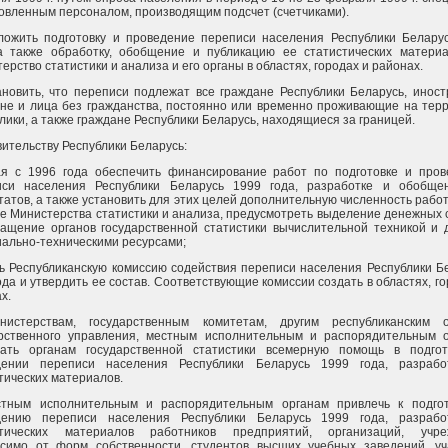
овленным персоналом, производящим подсчет (счетчиками).
ложить подготовку и проведение переписи населения Республики Белару
 а также обработку, обобщение и публикацию ее статистических матери
ерство статистики и анализа и его органы в областях, городах и районах.
ановить, что переписи подлежат все граждане Республики Беларусь, инос
не и лица без гражданства, постоянно или временно проживающие на тер
лики, а также граждане Республики Беларусь, находящиеся за границей.
вительству Республики Беларусь:
ая с 1996 года обеспечить финансирование работ по подготовке и про
иси населения Республики Беларусь 1999 года, разработке и обобще
татов, а также установить для этих целей дополнительную численность работ
е Министерства статистики и анализа, предусмотреть выделение денежных 
ащение органов государственной статистики вычислительной техникой и 
ально-техническими ресурсами;
ь Республиканскую комиссию содействия переписи населения Республики Б
ода и утвердить ее состав. Соответствующие комиссии создать в областях, го
х.
нистерствам, государственным комитетам, другим республиканским о
арственного управления, местным исполнительным и распорядительным 
вать органам государственной статистики всемерную помощь в подго
дении переписи населения Республики Беларусь 1999 года, разрабо
тических материалов.
стным исполнительным и распорядительным органам привлечь к подго
дению переписи населения Республики Беларусь 1999 года, разрабо
стических материалов работников предприятий, организаций, учре
исимо от форм собственности, студентов высших учебных заведений, у