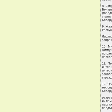
8. Ли
Белар
(город
статис
Белару
9. Уст
Респуб
Лицам
запрещ
10. Ми
комму
погра
населе
11. П
интерн
интер
заболе
учрежд
12. Об
меропр
Белару
разреш
их пом
пасса
предъя