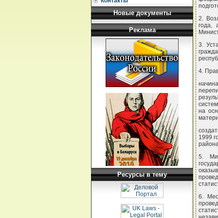
Контакты
подгот
Новые документы
2. Воз
года,
Реклама
Минист
3. Уст
гражда
респуб
4. Пра
начин
переп
резуль
систем
на осн
матери
создат
1999 г
района
5. Ми
госуд
оказы
Ресурсы в тему
прове
статис
6. Ме
прове
стати
незав