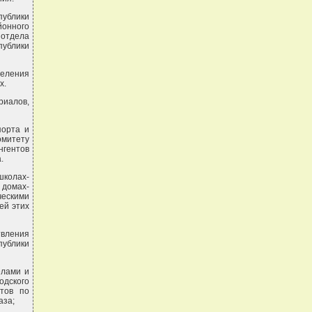
публики
йонного
 отдела
публики
селения
х.
риалов,
порта и
омитету
нгентов
.
школах-
 домах-
ческими
ей этих
твления
публики
елами и
одского
утов по
аза;