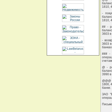
баланс
1810, 
- пок
баланс
1810, 
## - 
баланс
3603 в
- возв
3603 в
банках
### -
операц
счетам
@ - р
баланс
3990 в
@@@ - 
1800, 
банке
ЗАО "
операц
Письмо