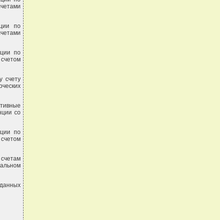
счетами
ции по
счетами
ации по
 счетом
у счету
рческих
ктивные
нции со
ации по
 счетом
 счетам
нальном
данных