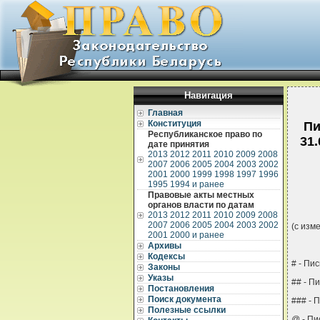
Навигация
Главная
Конституция
Пи
Республиканское право по
31
дате принятия
2013
2012
2011
2010
2009
2008
2007
2006
2005
2004
2003
2002
2001
2000
1999
1998
1997
1996
1995
1994 и ранее
Правовые акты местных
органов власти по датам
2013
2012
2011
2010
2009
2008
2007
2006
2005
2004
2003
2002
(с изм
2001
2000 и ранее
Архивы
Кодексы
# - Пи
Законы
Указы
## - П
Постановления
Поиск документа
### - 
Полезные ссылки
@ - Пи