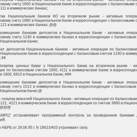
овому счету 1800 в Национальном банке в корреспонденции с балансовыми 
4111 в коммерческих банках;
упка Национальным банком КО на вторичном рынке - активные опера
овому счету 1880 в Национальном банке в корреспонденции с балансовыми 
4121 в коммерческих банках; @@
размещение банками депозитов в Национальном банке - активные опер
овому счету 1240 в коммерческих банках в корреспонденции с балансовым
 Национальном банке;
рат депозитов Национальным банком - активные операции по балансовом
 Национальном банке в корреспонденции с балансовым счетом 1240 в комме
; ##
 покупка ценных бумаг у Национального банка на вторичном рынке - а
ии по балансовым счетам 1800, 4111 в коммерческом банке в корреспонде
и 1800, 6810 в Национальном банке; ###
азмещение банками депозитов в Национальном банке - активные опер
овому счету 1513 в коммерческих банках в корреспонденции с балансовым
 Национальном банке;@
покупка векселей Национального банка - активные операции по балансовым
4121, 4221 в коммерческом банке в корреспонденции со счетом 3880 в Нацио
. @@@
БМРЦ" устанавливает программный контроль за проведением банками 
ий.
 НБРБ от 28.06.95 г. N 19023/403 утрачивает силу.