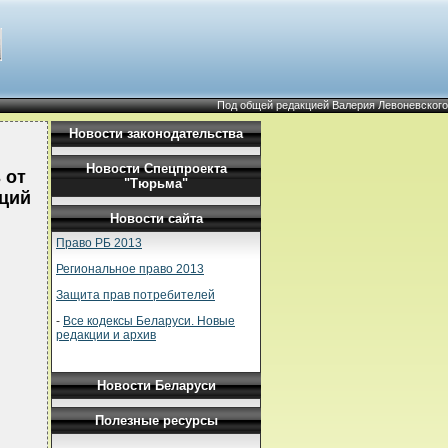
Под общей редакцией Валерия Левоневского
Новости законодательства
Новости Спецпроекта
 от
"Тюрьма"
аций
Новости сайта
Право РБ 2013
Региональное право 2013
Защита прав потребителей
-
Все кодексы Беларуси. Новые
редакции и архив
Новости Беларуси
Полезные ресурсы