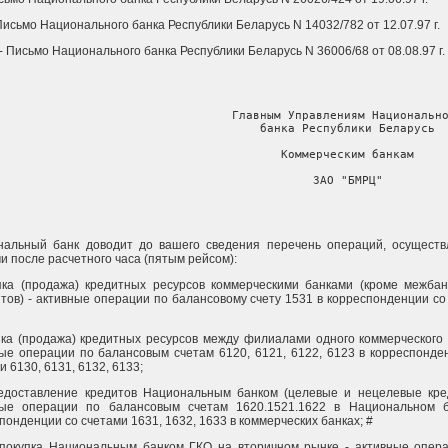
исьмо Национального банка Республики Беларусь N 14032/782 от 12.07.97 г.
Письмо Национального банка Республики Беларусь N 36006/68 от 08.08.97 г.
                                  Главным Управлениям Национально
                                   банка Республики Беларусь

                                   Коммерческим банкам

                                   ЗАО "БМРЦ"
нальный банк доводит до вашего сведения перечень операций, осущест
и после расчетного часа (пятым рейсом):
пка (продажа) кредитных ресурсов коммерческими банками (кроме межбан
тов) - активные операции по балансовому счету 1531 в корреспонденции со
пка (продажа) кредитных ресурсов между филиалами одного коммерческого 
ые операции по балансовым счетам 6120, 6121, 6122, 6123 в корреспонде
и 6130, 6131, 6132, 6133;
редоставление кредитов Национальным банком (целевые и нецелевые кре
ные операции по балансовым счетам 1620.1521.1622 в Национальном 
понденции со счетами 1631, 1632, 1633 в коммерческих банках; #
покупка Национальным банком ГКО на вторичном рынке - активные опер