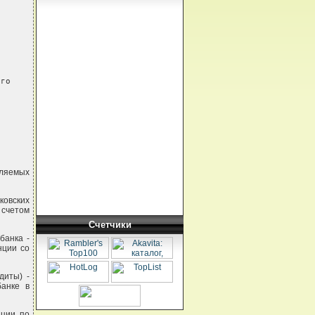
го

вляемых
ковских
 счетом
Счетчики
банка -
нции со
диты) -
банке в
ации по