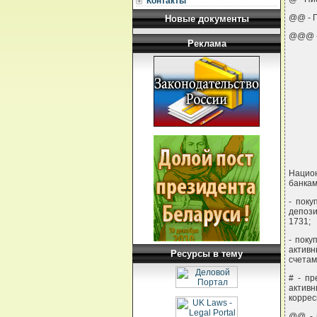
Контакты
@@ - П
Новые документы
@@@ - 
Реклама
 
Нацио
банкам
- поку
депози
1731;
- поку
активн
Ресурсы в тему
счетам
# - п
актив
коррес
@@ - 