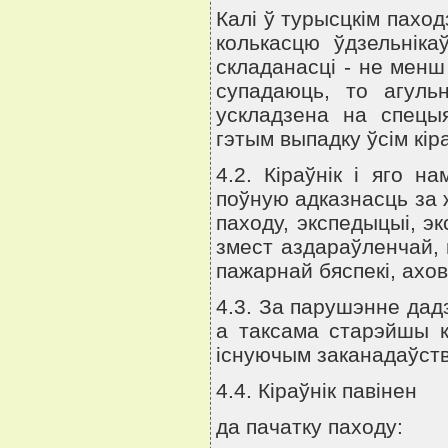
Калi ў турысцкiм паход
колькасцю ўдзельнiка
складанасцi - не менш 
супадаюць, то агуль
ускладзена на спецыя
гэтым выпадку ўсiм кiр
4.2. Кiраўнiк i яго н
поўную адказнасць за 
паходу, экспедыцыi, э
змест аздараўленчай, 
пажарнай бяспекi, ахов
4.3. За парушэнне дадз
а таксама старэйшы к
iснуючым заканадаўст
4.4. Кiраўнiк павiнен
да пачатку паходу: