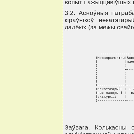
вопыт i ажыццявiўшых
3.2. Асноўныя патраба
кiраўнiкоў некатэга
далёкiх (за межы свайг
--------------+-
¦Мерапрыемствы¦Воп
¦             ¦нам
¦             ¦   
¦             +---
¦             ¦   
¦             ¦   
¦             ¦   
+-------------+---
¦Некатэгарый- ¦ 1-
¦ныя паходы i ¦  п
¦экскурсii    ¦   
¦-------------+---
Заўвага. Колькасны с