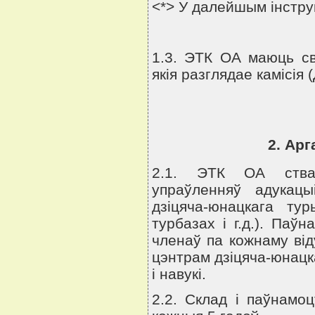
<*> У далейшым iнстр
1.3. ЭТК ОА маюць св
якiя разглядае камiсiя 
2. Арг
2.1. ЭТК ОА ствар
упраўленняў адукац
дзiцяча-юнацкага ту
турбазах i г.д.). Паў
членаў па кожнаму вiд
цэнтрам дзiцяча-юнацка
i навукi.
2.2. Склад i паўнамо