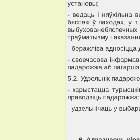
установы;
- ведаць i няўхiльна 
бяспекi ў паходах, у т
выбухованебяспечн
траўматызму i аказанн
- беражлiва адносiцца 
- своечасова iнфармава
падарожжа аб пагаршэн
5.2. Удзельнiк падарож
- карыстацца турысцк
праводзiць падарожжа;
- удзельнiчаць у выба
6. Адказнасць кiра