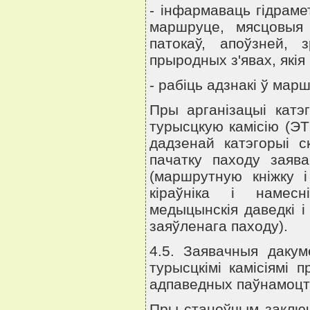
- iнфармаваць гiдраме
маршруце, мясцовыя
патокаў, апоўзней, 
прыродных з'явах, якiя
- рабiць адзнакi ў ма
Пры арганiзацыi катэ
турысцкую камiсiю (ЭТ
дадзенай катэгорыi 
пачатку паходу заяв
(маршрутную кнiжку i
кiраўнiка i намесн
медыцынскiя даведкi 
заяўленага паходу).
4.5. Заявачныя дакум
турысцкiмi камiсiямi 
адпаведных паўнамоцт
Пры станоўчым заключ