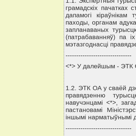
1.1. Экспертныя турысц
грамадскiх пачатках 
дапамогi кiраўнiкам 
паходы, органам адука
запланаваных турысцк
(патрабаванняў) па i
мэтазгоднасцi правядз
-------------------------------
<*> У далейшым - ЭТК 
1.2. ЭТК ОА у сваёй дз
правядзенню турысц
навучэнцамi <*>, зага
пастановамi Мiнiстэрс
iншымi нарматыўнымi д
-------------------------------