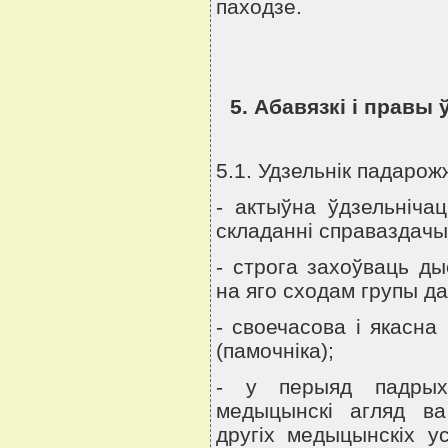
паходзе.
5. Абавязкi i правы 
5.1. Удзельнiк падаро
- актыўна ўдзельнiча
складаннi справаздачы
- строга захоўваць д
на яго сходам групы да
- своечасова i якасна 
(памочнiка);
- у перыяд падрыхт
медыцынскi агляд ва
другiх медыцынскiх у