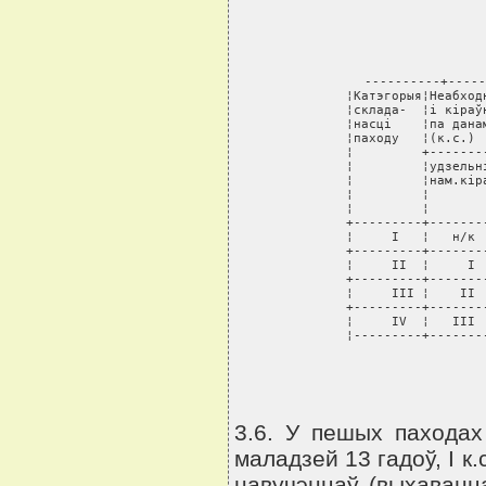
----------+-----
¦Катэгорыя¦Неабход
¦склада-  ¦i кiраў
¦насцi    ¦па дана
¦паходу   ¦(к.с.) 
¦         +-------
¦         ¦удзельн
¦         ¦нам.кiр
¦         ¦       
¦         ¦       
+---------+-------
¦     I   ¦   н/к 
+---------+-------
¦     II  ¦     I 
+---------+-------
¦     III ¦    II 
+---------+-------
¦     IV  ¦   III 
¦---------+-------
3.6. У пешых паходах
маладзей 13 гадоў, I к.
навучэнцаў (выхаванца