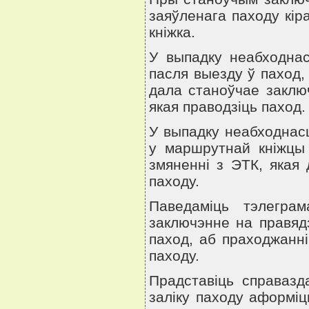
заяўленага паходу кiр
кнiжка.
У выпадку неабходнас
пасля выезду ў паход,
дала станоўчае заключ
якая праводзiць паход.
У выпадку неабходнасц
у маршрутнай кнiжцы 
змяненнi з ЭТК, якая
паходу.
Паведамiць тэлегра
заключэнне на правядз
паход, аб праходжаннi
паходу.
Прадставiць справазд
залiку паходу аформiц