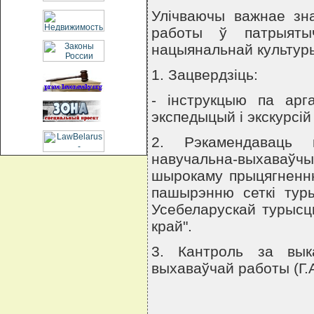
Улiчваючы важнае зна
работы ў патрыятыч
нацыянальнай культу
1. Зацвердзiць:
- iнструкцыю па арга
экспедыцый i экскурсiй
2. Рэкамендаваць к
навучальна-выхаваўч
шырокаму прыцягненню
пашырэнню сеткi туры
Усебеларускай турысц
край".
3. Кантроль за вык
выхаваўчай работы (Г.