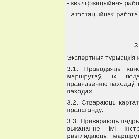
- квалiфiкацыйная рабо
- атэстацыйная работа
3
Экспертныя турысцкiя к
3.1. Праводзяць кан
маршрутаў, iх педа
правядзенню паходаў, 
паходах.
3.2. Ствараюць картат
прапаганду.
3.3. Правяраюць падры
выкананне iмi iнст
разглядаюць маршру