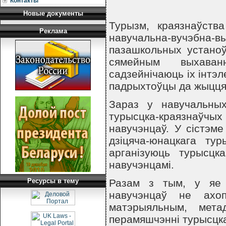
Контакты
Новые документы
Турызм, краязнаўств
Реклама
навучальна-вучэбн
пазашкольных устаноў
сямейным выхаван
садзейнiчаюць iх iнтэл
падрыхтоўцы да жыцця 
Зараз у навучальны
турысцка-краязнаўчых
навучэнцаў. У сiстэме
дзiцяча-юнацкага ту
арганiзуюць турысцк
навучэнцамi.
Ресурсы в тему
Разам з тым, у яе 
навучэнцаў не ахо
матэрыяльным, мета
перамяшчэннi турысцка-