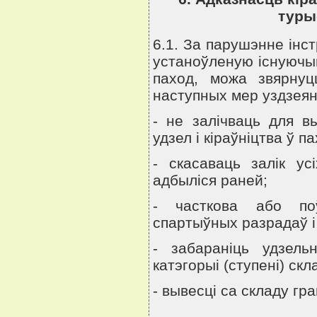
туры
6.1. За парушэнне iнс
устаноўленую iснуючым
паход, можа звярнуц
наступных мер уздзеян
- не залiчваць для 
удзел i кiраўнiцтва ў п
- скасаваць залiк ус
адбылiся раней;
- часткова або поў
спартыўных разрадаў i
- забаранiць удзель
катэгорыi (ступенi) ск
- вывесцi са складу гр