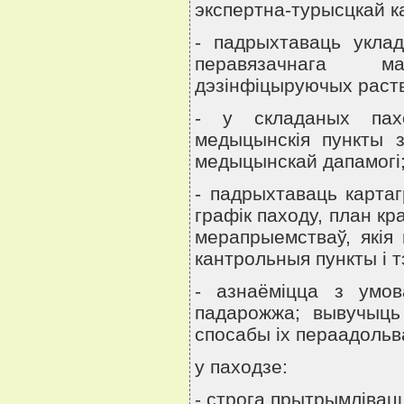
экспертна-турысцкай ка
- падрыхтаваць укла
перавязачнага ма
дэзiнфiцыруючых раст
- у складаных пах
медыцынскiя пункты 
медыцынскай дапамогi
- падрыхтаваць карта
графiк паходу, план к
мерапрыемстваў, якiя
кантрольныя пункты i т
- азнаёмiцца з умов
падарожжа; вывучыць
спосабы iх пераадольв
у паходзе:
- строга прытрымлiвац