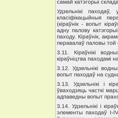
самай катэгорыi склада
Удзельнiкi паходаў,
класiфiкацыйныя пе
(кiраўнiк - вопыт кiр
адну палову катэгорыi
паходу. Кiраўнiк, акра
перавалаў паловы той 
3.11. Кiраўнiкi вод
кiраўнiцтва паходамi н
3.12. Удзельнiкi водн
вопыт паходаў на судн
3.13. Удзельнiкi i кi
ўваходзяць часткi мар
адпаведны вопыт прахо
3.14. Удзельнiкi i кiр
элементы паходаў I-IV