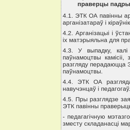
праверцы падрых
4.1. ЭТК ОА павiнны ар
арганiзатараў i кiраўн
4.2. Арганiзацыi i ўс
iх матэрыяльна для пр
4.3. У выпадку, кал
паўнамоцтвы камiсii,
разгляду перадаюцца 
паўнамоцтвы.
4.4. ЭТК ОА разгляд
навучэнцаў i педагогаў
4.5. Пры разглядзе з
ЭТК павiнны праверыц
- педагагiчную мэтазг
зместу складанасцi мар