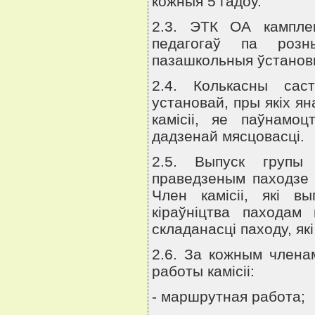
кожныя 5 гадоў.
2.3. ЭТК ОА кампле
педагогаў па розн
пазашкольныя ўстанов
2.4. Колькасны сас
установай, пры якiх я
камiсii, яе паўнамоц
дадзенай мясцовасцi.
2.5. Выпуск групы
праведзеным паходзе з
Член камiсii, якi в
кiраўнiцтва пахода
складанасцi паходу, як
2.6. За кожным члена
работы камiсii:
- маршрутная работа;