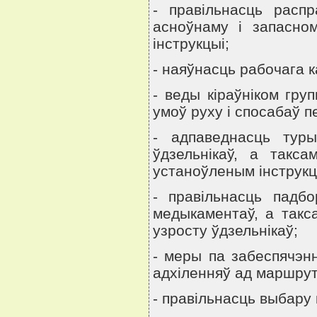
- правiльнасць расп
асноўнаму i запасно
iнструкцыi;
- наяўнасць рабочага 
- веды кiраўнiком гру
умоў руху i спосабаў 
- адпаведнасць туры
ўдзельнiкаў, а такса
устаноўленым iнструкц
- правiльнасць падб
медыкаментаў, а такс
узросту ўдзельнiкаў;
- меры па забеспячэн
адхiленняў ад маршрут
- правiльнасць выбару 