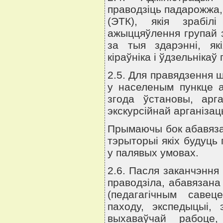
праводзiць падарожжа,
(ЭТК), якiя зрабiл
ажыццяўлення групай 
за тыя здарэннi, як
кiраўнiка i ўдзельнiка
2.5. Для правядзення 
у населеным пункце а
згода ўстановы, арг
экскурсiйнай арганiзац
Прымаючы бок абавяза
тэрыторыi якiх будуць
у палявых умовах.
2.6. Пасля заканчэння
праводзiла, абавязана
(педагагiчным саве
паходу, экспедыцыi, 
выхаваўчай рабоце,