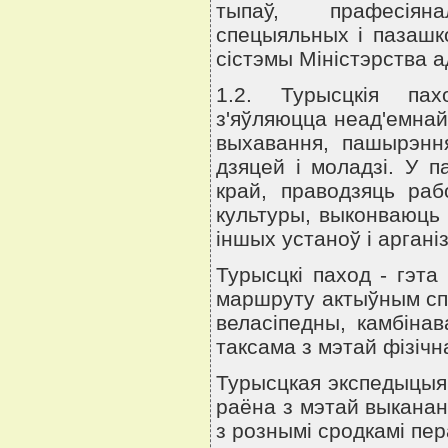
тыпаў, прафесiяна
спецыяльных i пазашк
сiстэмы Мiнiстэрства ад
1.2. Турысцкiя пах
з'яўляюцца неад'емнай
выхавання, пашырэння
дзяцей i моладзi. У
край, праводзяць раб
культуры, выконваюць 
iншых устаноў i арганi
Турысцкi паход - гэт
маршруту актыўным сп
веласiпедны, камбiнав
таксама з мэтай фiзiчн
Турысцкая экспедыцыя 
раёна з мэтай выканан
з рознымi сродкамi пе