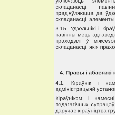
ўключаюць элемен
складанасцi, павi
прад'яўляюцца да ўдзе
складанасцi, элементы 
3.15. Удзельнiкi i кiр
павiнны мець адпаведн
праходзiлi ў мiжсез
складанасцi, якiя прах
4. Правы i абавязкi 
4.1. Кiраўнiк i на
адмiнiстрацыяй устано
Кiраўнiком i намес
педагагiчных супрацоў
даручае кiраўнiцтва гр