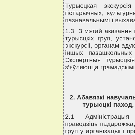
Турысцкая экскурсi
гiстарычных, культурн
пазнавальнымi i выхав
1.3. З мэтай аказання
турысцкiх груп, устан
экскурсii, органам ад
iншых пазашкольных 
Экспертныя турысцкiя
з'яўляюцца грамадскiмi
2. Абавязкi навучал
турысцкi паход
2.1. Адмiнiстрацыя
праводзiць падарожжа,
груп у арганiзацыi i 