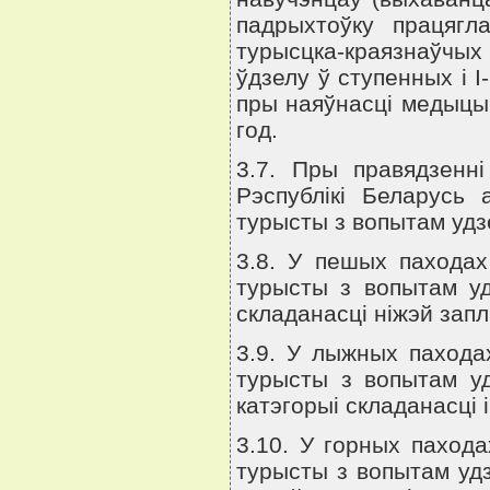
падрыхтоўку працяг
турысцка-краязнаўчых 
ўдзелу ў ступенных i I
пры наяўнасцi медыцы
год.
3.7. Пры правядзеннi
Рэспублiкi Беларусь
турысты з вопытам удз
3.8. У пешых паходах
турысты з вопытам уд
складанасцi нiжэй зап
3.9. У лыжных пахода
турысты з вопытам у
катэгорыi складанасцi 
3.10. У горных паход
турысты з вопытам уд