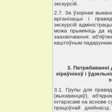
экскурсiй.
2.7. За ўзорнае выкан
арганiзацыi i правя
экскурсiй адмiнiстрац
можа прымянiць да кiр
заахвочвання: аб'яўле
каштоўным падарункам
3. Патрабаваннi 
кiраўнiкоў i ўдзельн
э
3.1. Групы для правя
(выхаванцаў), аб'ядн
iнтарэсамi на аснове с
працоўнай дзейнасцi