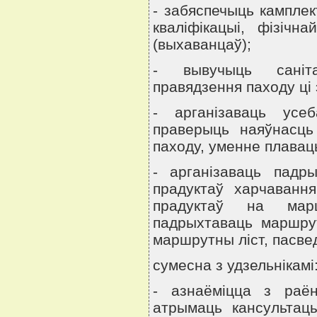
- забяспечыць камплек
квалiфiкацыi, фiзiчн
(выхаванцаў);
- вывучыць санiтар
правядзення паходу цi э
- арганiзаваць усеб
праверыць наяўнасць
паходу, уменне плавац
- арганiзаваць падр
прадуктаў харчаванн
прадуктаў на марш
падрыхтаваць маршру
маршрутны лiст, пасве
сумесна з удзельнiкамi
- азнаёмiцца з раён
атрымаць кансультац