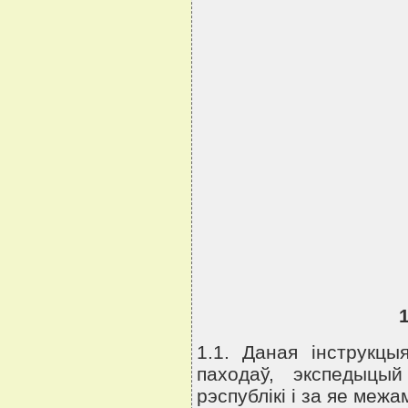
1.1. Даная iнструкцы
паходаў, экспедыцый
рэспублiкi i за яе меж