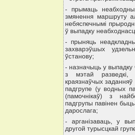
- прымаць неабходны
змянення маршруту ал
небяспечнымi прыродны
ў выпадку неабходнасц
- прыняць неадкладн
захварэўшых удзель
ўстанову;
- назначыць у выпадку
з мэтай разведкi, 
краязнаўчых заданняў i
падгрупе (у водных п
(памочнiкаў) з най
падгрупы павiнен быць
дарослага;
- арганiзаваць, у вы
другой турысцкай груп