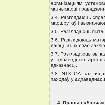
арганiзацыям, установа
магчымасцi правядзен
3.4. Разглядаюць спра
маршрутаў i вызначаюц
3.5. Разглядаюць пытан
3.6. Разглядаюць мат
даюць аб iх свае заклю
3.7. Разглядаюць выпа
ў адпаведныя арганi
адказнасцi.
3.8. ЭТК ОА разгляд
паходаў у адпаведнасц
4. Правы i абавязк