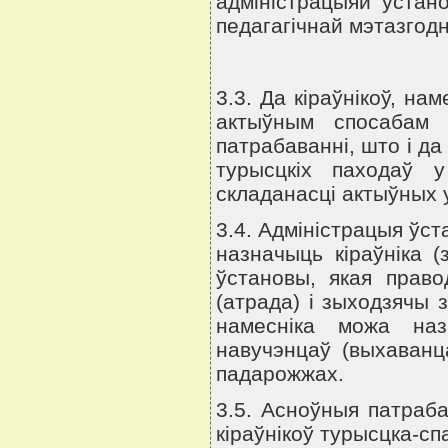
адмiнiстрацыяй устано
педагагiчнай мэтазгодн
3.3. Да кiраўнiкоў, на
актыўным спосабам 
патрабаваннi, што i да 
турысцкiх паходаў у
складанасцi актыўных 
3.4. Адмiнiстрацыя ўс
назначыць кiраўнiка (
ўстановы, якая право
(атрада) i зыходзячы 
намеснiка можа наз
навучэнцаў (выхаванц
падарожжах.
3.5. Асноўныя патрабав
кiраўнiкоў турысцка-с