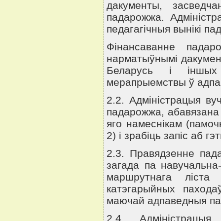
дакументы, засведча
падарожжа. Адмiнiстр
педагагiчныя вынiкi пад
Фiнансаванне падар
нарматыўнымi дакумента
Беларусь i iншых 
мерапрыемствы ў адпав
2.2. Адмiнiстрацыя ву
падарожжа, абавязана 
яго намеснiкам (памоч
2) i зрабiць запiс аб 
2.3. Правядзенне пад
загада па навучальна-
маршрутнага лiста 
катэгарыйных пахода
маючай адпаведныя па
2.4. Адмiнiстрацыя