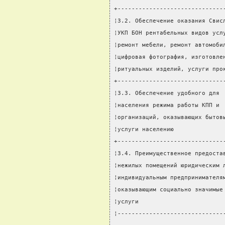
+------------------------------
¦3.2. Обеспечение оказания Свис
¦УКП БОН рентабельных видов усл
¦ремонт мебели, ремонт автомоби
¦цифровая фотография, изготовле
¦ритуальных изделий, услуги про
+------------------------------
¦3.3. Обеспечение удобного для 
¦населения режима работы КПП и 
¦организаций, оказывающих бытов
¦услуги населению              
+------------------------------
¦3.4. Преимущественное предоста
¦нежилых помещений юридическим 
¦индивидуальным предпринимателя
¦оказывающим социально значимые
¦услуги                        
¦------------------------------