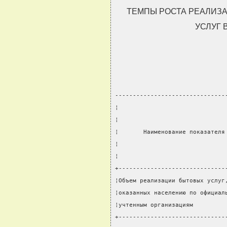
ТЕМПЫ РОСТА РЕАЛИЗ
УСЛУГ В
-------------------------------
¦                              
¦                              
¦       Наименование показателя
¦                              
¦                              
+------------------------------
¦Объем реализации бытовых услуг
¦оказанных населению по официал
¦учтенным организациям         
+------------------------------