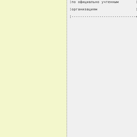
¦по официально учтенным        
¦организациям                  
¦------------------------------