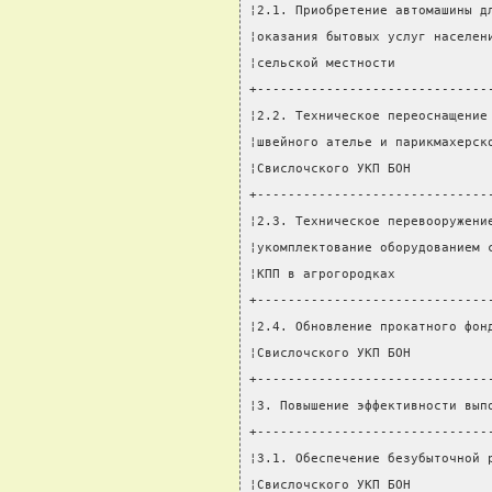
¦2.1. Приобретение автомашины д
¦оказания бытовых услуг населен
¦сельской местности            
+------------------------------
¦2.2. Техническое переоснащение
¦швейного ателье и парикмахерск
¦Свислочского УКП БОН          
+------------------------------
¦2.3. Техническое перевооружени
¦укомплектование оборудованием 
¦КПП в агрогородках            
+------------------------------
¦2.4. Обновление прокатного фон
¦Свислочского УКП БОН          
+------------------------------
¦3. Повышение эффективности вып
+------------------------------
¦3.1. Обеспечение безубыточной 
¦Свислочского УКП БОН          