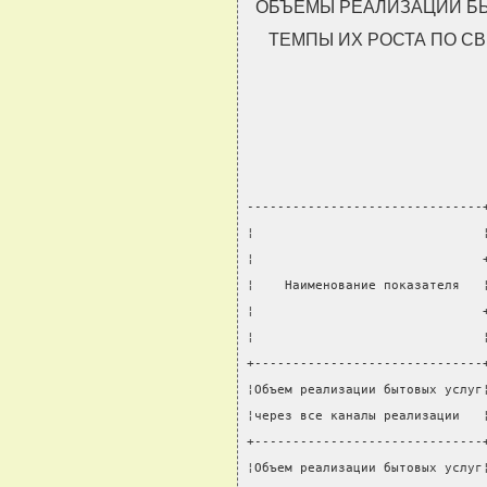
ОБЪЕМЫ РЕАЛИЗАЦИИ БЫ
ТЕМПЫ ИХ РОСТА ПО СВИ
-------------------------------
¦                              
¦                              
¦    Наименование показателя   
¦                              
¦                              
+------------------------------
¦Объем реализации бытовых услуг
¦через все каналы реализации   
+------------------------------
¦Объем реализации бытовых услуг