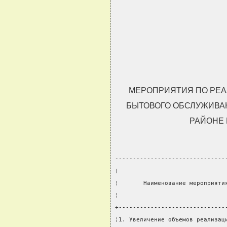
МЕРОПРИЯТИЯ ПО РЕА
БЫТОВОГО ОБСЛУЖИВА
РАЙОНЕ Н
-------------------------------
¦                              
¦       Наименование мероприяти
¦                              
+------------------------------
¦1. Увеличение объемов реализац