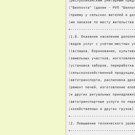
¦республиканским унитарным пред
¦"Белпочта" (далее - РУП "Белпо
¦приему у сельских жителей и до
¦им заказов по месту жительства
+------------------------------
¦1.8. Оказание населению дополн
¦видов услуг с учетом местных у
¦(вспашка, боронование, культив
¦земельных участков, изготовлен
¦установка заборов, переработка
¦сельскохозяйственной продукции
¦автотранспорта, распиловка дро
¦ремонт печей, изготовление ело
¦и других ритуальных принадлежн
¦автотранспортные услуги по пер
¦хозяйственных и других грузов)
+------------------------------
¦2. Повышение технического уров
+------------------------------