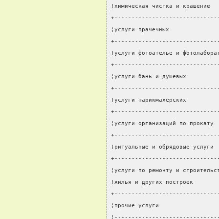
¦химическая чистка и крашение  
+------------------------------
¦услуги прачечных              
+------------------------------
¦услуги фотоателье и фотолабора
+------------------------------
¦услуги бань и душевых         
+------------------------------
¦услуги парикмахерских         
+------------------------------
¦услуги организаций по прокату 
+------------------------------
¦ритуальные и обрядовые услуги 
+------------------------------
¦услуги по ремонту и строительс
¦жилья и других построек       
+------------------------------
¦прочие услуги                 
¦------------------------------