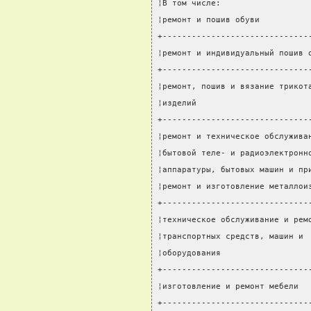
¦В том числе:                  
¦ремонт и пошив обуви          
+------------------------------
¦ремонт и индивидуальный пошив 
+------------------------------
¦ремонт, пошив и вязание трикот
¦изделий                       
+------------------------------
¦ремонт и техническое обслужива
¦бытовой теле- и радиоэлектронн
¦аппаратуры, бытовых машин и пр
¦ремонт и изготовление металлои
+------------------------------
¦техническое обслуживание и рем
¦транспортных средств, машин и 
¦оборудования                  
+------------------------------
¦изготовление и ремонт мебели  
+------------------------------