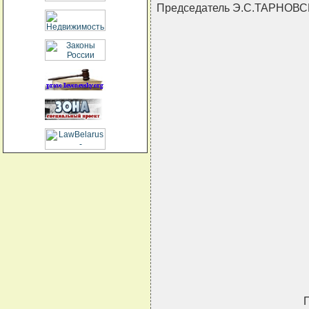
Председатель Э.С.ТАРНОВ
                               
                               
                               
                               
                               