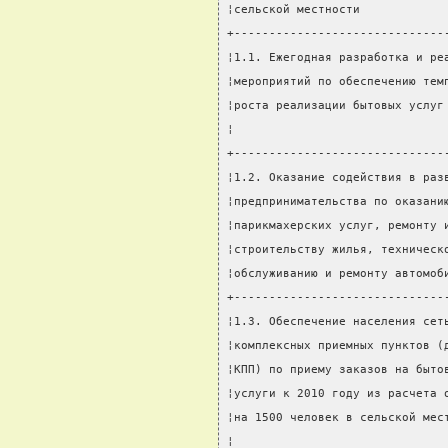
¦сельской местности            
+------------------------------
¦1.1. Ежегодная разработка и ре
¦мероприятий по обеспечению тем
¦роста реализации бытовых услуг
¦                              
+------------------------------
¦1.2. Оказание содействия в раз
¦предпринимательства по оказани
¦парикмахерских услуг, ремонту 
¦строительству жилья, техническ
¦обслуживанию и ремонту автомоб
+------------------------------
¦1.3. Обеспечение населения сет
¦комплексных приемных пунктов (
¦КПП) по приему заказов на быто
¦услуги к 2010 году из расчета 
¦на 1500 человек в сельской мес
¦                              