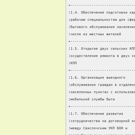
+------------------------------
¦1.4. Обеспечение подготовки ка
¦рабочим специальностям для сфе
¦бытового обслуживания населени
¦числе из местных жителей      
+------------------------------
¦1.5. Открытие двух сельских КП
¦осуществление ремонта в двух с
¦КПП                           
+------------------------------
¦1.6. Организация выездного    
¦обслуживания граждан в отдален
¦населенных пунктах с использов
¦мобильной службы быта         
+------------------------------
¦1.7. Обеспечение развития     
¦сотрудничества на договорной о
¦между Свислочским УКП БОН и   