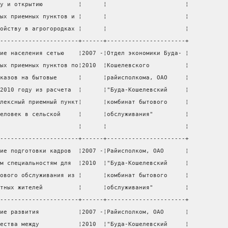
у и открытию          ¦      ¦                      ¦
ых приемных пунктов и ¦      ¦                      ¦
ойству в агрогородках ¦      ¦                      ¦
----------------------+------+----------------------+
ие населения сетью    ¦2007 -¦Отдел экономики Буда- ¦
ых приемных пунктов по¦2010  ¦Кошелевского          ¦
казов на бытовые      ¦      ¦райисполкома, ОАО     ¦
2010 году из расчета  ¦      ¦"Буда-Кошелевский     ¦
лексный приемный пункт¦      ¦комбинат бытового     ¦
еловек в сельской     ¦      ¦обслуживания"         ¦
                      ¦      ¦                      ¦
----------------------+------+----------------------+
ие подготовки кадров  ¦2007 -¦Райисполком, ОАО      ¦
м специальностям для  ¦2010  ¦"Буда-Кошелевский     ¦
ового обслуживания из ¦      ¦комбинат бытового     ¦
тных жителей          ¦      ¦обслуживания"         ¦
----------------------+------+----------------------+
ие развития           ¦2007 -¦Райисполком, ОАО      ¦
ества между           ¦2010  ¦"Буда-Кошелевский     ¦