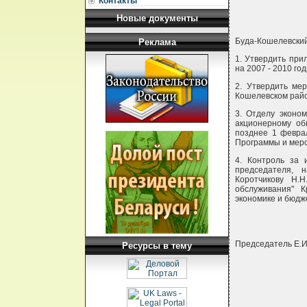
Контакты
Новые документы
Буда-Кошелевски
Реклама
1. Утвердить при
на 2007 - 2010 год
2. Утвердить ме
Кошелевском райо
3. Отделу эконом
акционерному об
позднее 1 февра
Программы и мер
4. Контроль за 
председателя, 
Коротчикову Н.Н
обслуживания" К
экономике и бюдже
Председатель Е.
Ресурсы в тему