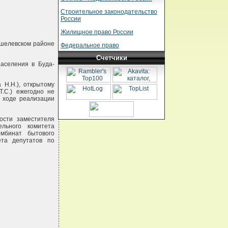
Строительное законодательство
России
Жилищное право России
ошелевском районе
Федеральное право
Счетчики
аселения в Буда-
 Н.Н.), открытому
Т.С.) ежегодно не
о ходе реализации
ости заместителя
ельного комитета
омбинат бытового
ета депутатов по