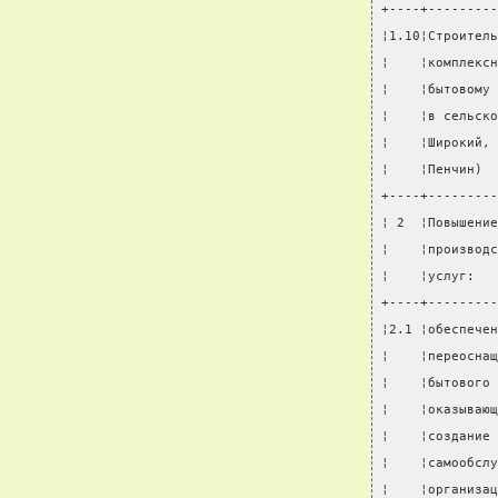
+----+---------
¦1.10¦Строитель
¦    ¦комплексн
¦    ¦бытовому 
¦    ¦в сельско
¦    ¦Широкий, 
¦    ¦Пенчин)  
+----+---------
¦ 2  ¦Повышение
¦    ¦производс
¦    ¦услуг:   
+----+---------
¦2.1 ¦обеспечен
¦    ¦переоснащ
¦    ¦бытового 
¦    ¦оказывающ
¦    ¦создание 
¦    ¦самообслу
¦    ¦организац