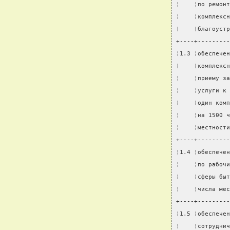
¦    ¦по ремонт
¦    ¦комплексн
¦    ¦благоустр
+----+---------
¦1.3 ¦обеспечен
¦    ¦комплексн
¦    ¦приему за
¦    ¦услуги к 
¦    ¦один комп
¦    ¦на 1500 ч
¦    ¦местности
+----+---------
¦1.4 ¦обеспечен
¦    ¦по рабочи
¦    ¦сферы быт
¦    ¦числа мес
+----+---------
¦1.5 ¦обеспечен
¦    ¦сотруднич