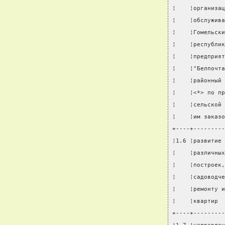
¦    ¦организац
¦    ¦обслужива
¦    ¦Гомельски
¦    ¦республик
¦    ¦предприят
¦    ¦"Белпочта
¦    ¦районный 
¦    ¦<*> по пр
¦    ¦сельской 
¦    ¦им заказо
+----+---------
¦1.6 ¦развитие 
¦    ¦различных
¦    ¦построек,
¦    ¦садоводче
¦    ¦ремонту и
¦    ¦квартир  
+----+---------