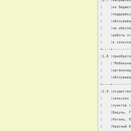
¦1.7 ¦направлен
¦    ¦из бюджет
¦    ¦поддержку
¦    ¦обслужива
¦    ¦на обеспе
¦    ¦работы эт
¦    ¦в сельско
+----+---------
¦1.8 ¦приобрете
¦    ¦"Мобильна
¦    ¦организац
¦    ¦обслужива
+----+---------
¦1.9 ¦осуществл
¦    ¦сельских 
¦    ¦пунктов (
¦    ¦Бацунь, Г
¦    ¦Рогинь, П
¦    ¦Красный К