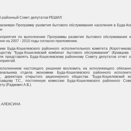
й районный Совет депутатов РЕШИЛ:
лагаемую Программу развития бытового обслуживания населения в Буда-К
ы.
роприятия по выполнению Программы развития бытового обслуживания н
не на 2007 - 2010 годы согласно приложению.
ики Буда-Кошелевского районного исполнительного комитета (Коротчикова
ществу "Буда-Кошелевский комбинат бытового обслуживания" (Кравцова 
ля представлять Буда-Кошелевскому районному Совету депутатов отчет 
оприятий.
исполнением настоящего решения возложить на исполняющего обязанн
начальника отдела экономики Буда-Кошелевского районного исполнит
., директора открытого акционерного общества "Буда-Кошелевский к
равцову Т.С., постоянную комиссию Буда-Кошелевского районного Сов
ту (Радкевич А.В.).
И.АЛЕКСИНА