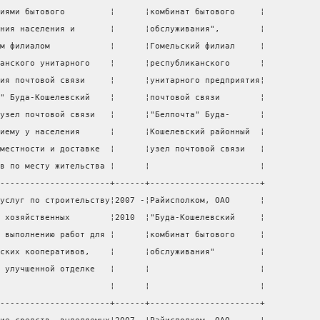
иями бытового         ¦      ¦комбинат бытового     ¦
ния населения и       ¦      ¦обслуживания",        ¦
м филиалом            ¦      ¦Гомельский филиал     ¦
анского унитарного    ¦      ¦республиканского      ¦
ия почтовой связи     ¦      ¦унитарного предприятия¦
" Буда-Кошелевский    ¦      ¦почтовой связи        ¦
узел почтовой связи   ¦      ¦"Белпочта" Буда-      ¦
иему у населения      ¦      ¦Кошелевский районный  ¦
местности и доставке  ¦      ¦узел почтовой связи   ¦
в по месту жительства ¦      ¦                      ¦
----------------------+------+----------------------+
услуг по строительству¦2007 -¦Райисполком, ОАО      ¦
 хозяйственных        ¦2010  ¦"Буда-Кошелевский     ¦
 выполнению работ для ¦      ¦комбинат бытового     ¦
ских кооперативов,    ¦      ¦обслуживания"         ¦
 улучшенной отделке   ¦      ¦                      ¦
                      ¦      ¦                      ¦
----------------------+------+----------------------+