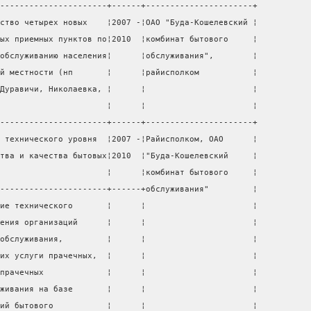
----------------------+------+----------------------+
ство четырех новых    ¦2007 -¦ОАО "Буда-Кошелевский ¦
ых приемных пунктов по¦2010  ¦комбинат бытового     ¦
обслуживанию населения¦      ¦обслуживания",        ¦
й местности (нп       ¦      ¦райисполком           ¦
Дуравичи, Николаевка, ¦      ¦                      ¦
                      ¦      ¦                      ¦
----------------------+------+----------------------+
 технического уровня  ¦2007 -¦Райисполком, ОАО      ¦
тва и качества бытовых¦2010  ¦"Буда-Кошелевский     ¦
                      ¦      ¦комбинат бытового     ¦
----------------------+------+обслуживания"         ¦
ие технического       ¦      ¦                      ¦
ения организаций      ¦      ¦                      ¦
обслуживания,         ¦      ¦                      ¦
их услуги прачечных,  ¦      ¦                      ¦
прачечных             ¦      ¦                      ¦
живания на базе       ¦      ¦                      ¦
ий бытового           ¦      ¦                      ¦