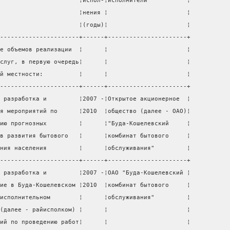
                      ¦испол-¦исполнители           ¦
                      ¦нения ¦                      ¦
                      ¦(годы)¦                      ¦
----------------------+------+----------------------+
е объемов реализации  ¦      ¦                      ¦
слуг, в первую очередь¦      ¦                      ¦
й местности:          ¦      ¦                      ¦
----------------------+------+----------------------+
 разработка и         ¦2007 -¦Открытое акционерное  ¦
я мероприятий по      ¦2010  ¦общество (далее - ОАО)¦
ию прогнозных         ¦      ¦"Буда-Кошелевский     ¦
в развития бытового   ¦      ¦комбинат бытового     ¦
ния населения         ¦      ¦обслуживания"         ¦
----------------------+------+----------------------+
 разработка и         ¦2007 -¦ОАО "Буда-Кошелевский ¦
ие в Буда-Кошелевском ¦2010  ¦комбинат бытового     ¦
исполнительном        ¦      ¦обслуживания"         ¦
(далее - райисполком) ¦      ¦                      ¦
ий по проведению работ¦      ¦                      ¦