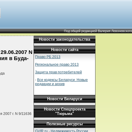
Под общей редакцией Валерия Левоневского
Новости законодательства
Новости сайта
29.06.2007 N
Право РБ 2013
ия в Буда-
Региональное право 2013
Защита прав потребителей
ода
-
Все кодексы Беларуси. Новые
редакции и архив
Новости Беларуси
Новости Спецпроекта
"Тюрьма"
 2007 г. N 9/11636
Полезные ресурсы
GVIR.ru - Недвижимость России