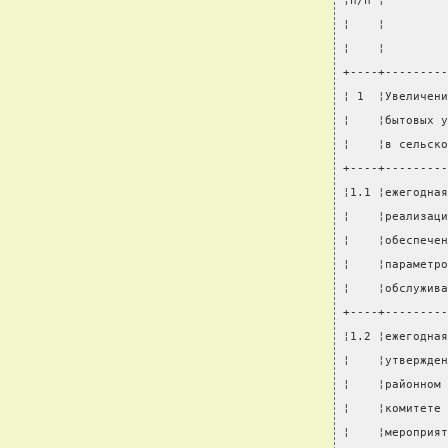
¦п/п ¦         
¦    ¦         
¦    ¦         
+----+---------
¦ 1  ¦Увеличени
¦    ¦бытовых у
¦    ¦в сельско
+----+---------
¦1.1 ¦ежегодная
¦    ¦реализаци
¦    ¦обеспечен
¦    ¦параметро
¦    ¦обслужива
+----+---------
¦1.2 ¦ежегодная
¦    ¦утвержден
¦    ¦районном 
¦    ¦комитете 
¦    ¦мероприят