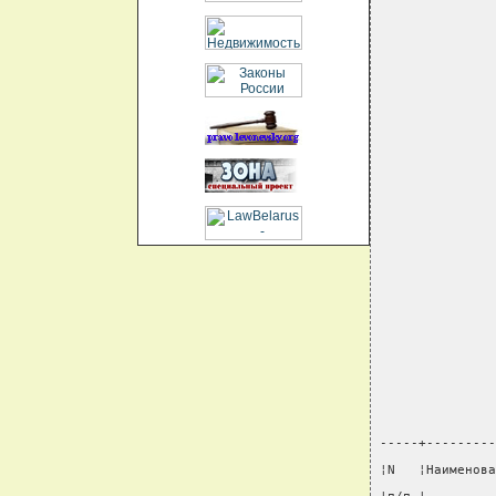
-----+---------
¦N   ¦Наименова