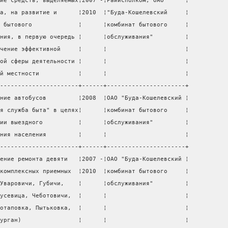
ие средств, выделяемых¦2007 -¦Райисполком, ОАО      ¦
а, на развитие и      ¦2010  ¦"Буда-Кошелевский     ¦
 бытового             ¦      ¦комбинат бытового     ¦
ния, в первую очередь ¦      ¦обслуживания"         ¦
чение эффективной     ¦      ¦                      ¦
ой сферы деятельности ¦      ¦                      ¦
й местности           ¦      ¦                      ¦
----------------------+------+----------------------+
ние автобусов         ¦2008  ¦ОАО "Буда-Кошелевский ¦
я служба быта" в целях¦      ¦комбинат бытового     ¦
ии выездного          ¦      ¦обслуживания"         ¦
ния населения         ¦      ¦                      ¦
----------------------+------+----------------------+
ение ремонта девяти   ¦2007 -¦ОАО "Буда-Кошелевский ¦
комплексных приемных  ¦2010  ¦комбинат бытового     ¦
Уваровичи, Губичи,    ¦      ¦обслуживания"         ¦
усевица, Чеботовичи,  ¦      ¦                      ¦
отаповка, Пытьковка,  ¦      ¦                      ¦
урган)                ¦      ¦                      ¦