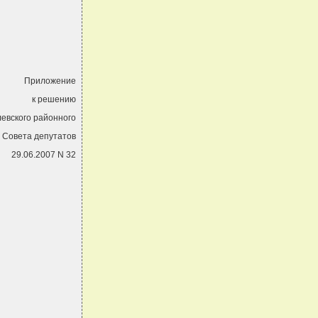
Приложение
к решению
евского районного
Совета депутатов
29.06.2007 N 32