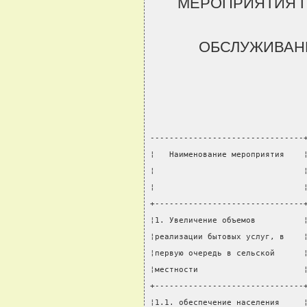
МЕРОПРИЯТИЯ 
ОБСЛУЖИВАН
--------------------------------
¦   Наименование мероприятия    
¦                               
¦                               
+-------------------------------
¦1. Увеличение объемов          
¦реализации бытовых услуг, в    
¦первую очередь в сельской      
¦местности                      
+-------------------------------
¦1.1. обеспечение населения     