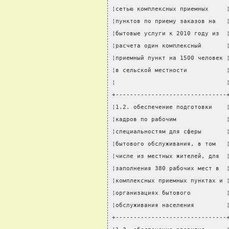
¦сетью комплексных приемных     
¦пунктов по приему заказов на   
¦бытовые услуги к 2010 году из  
¦расчета один комплексный       
¦приемный пункт на 1500 человек 
¦в сельской местности           
¦                               
+-------------------------------
¦1.2. обеспечение подготовки    
¦кадров по рабочим              
¦специальностям для сферы       
¦бытового обслуживания, в том   
¦числе из местных жителей, для  
¦заполнения 380 рабочих мест в  
¦комплексных приемных пунктах и 
¦организациях бытового          
¦обслуживания населения         
+-------------------------------