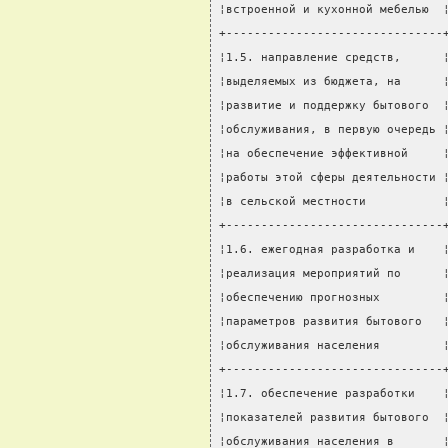
¦встроенной и кухонной мебелью  
+-------------------------------
¦1.5. направление средств,      
¦выделяемых из бюджета, на      
¦развитие и поддержку бытового  
¦обслуживания, в первую очередь 
¦на обеспечение эффективной     
¦работы этой сферы деятельности 
¦в сельской местности           
+-------------------------------
¦1.6. ежегодная разработка и    
¦реализация мероприятий по      
¦обеспечению прогнозных         
¦параметров развития бытового   
¦обслуживания населения         
+-------------------------------
¦1.7. обеспечение разработки    
¦показателей развития бытового  
¦обслуживания населения в       