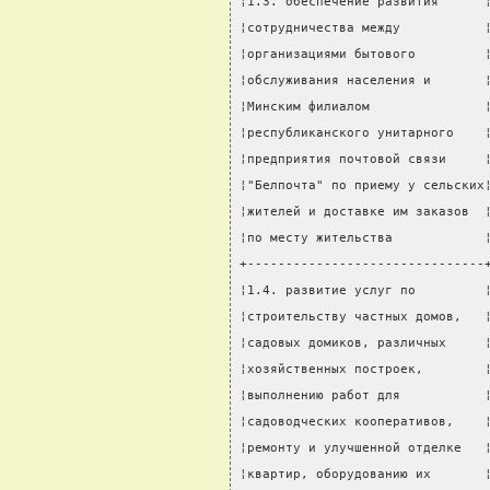
¦1.3. обеспечение развития      
¦сотрудничества между           
¦организациями бытового         
¦обслуживания населения и       
¦Минским филиалом               
¦республиканского унитарного    
¦предприятия почтовой связи     
¦"Белпочта" по приему у сельских
¦жителей и доставке им заказов  
¦по месту жительства            
+-------------------------------
¦1.4. развитие услуг по         
¦строительству частных домов,   
¦садовых домиков, различных     
¦хозяйственных построек,        
¦выполнению работ для           
¦садоводческих кооперативов,    
¦ремонту и улучшенной отделке   
¦квартир, оборудованию их       