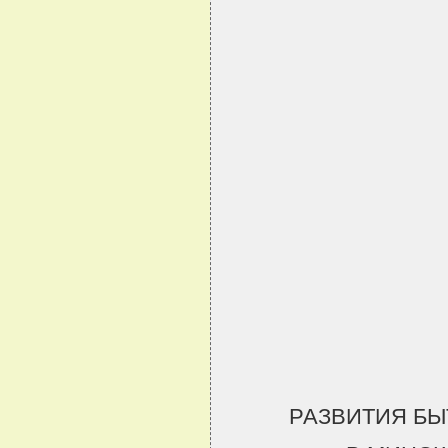
                                
                                
                                
                                
                                
РАЗВИТИЯ Б