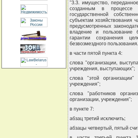
"3.3. имущество, переданн
созданным в процессе р
государственной собстве
субъектам хозяйствования ч
предусмотренных законодат
владение и пользование 
гарантии сохранения цел
безвозмездного пользования.
в части пятой пункта 4:
слова "организации, выступ
учреждения, выступающих";
слова "этой организации" 
учреждения";
слова "работников органи
организации, учреждения";
в пункте 7:
абзац третий исключить;
абзацы четвертый, пятый счи
в части третьей пункта 