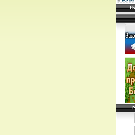
Контак
Но
Р