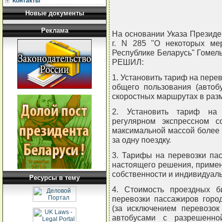
Контакты
Новые документы
Реклама
На основании Указа Президе
г. N 285 "О некоторых ме
Республике Беларусь" Гомел
РЕШИЛ:
1. Установить тариф на пере
общего пользования (автоб
скоростных маршрутах в разм
2. Установить тариф на 
регулярном экспрессном 
максимальной массой более 
за одну поездку.
3. Тарифы на перевозки пас
настоящего решения, приме
собственности и индивидуа
Ресурсы в тему
4. Стоимость проездных б
перевозки пассажиров горо
(за исключением перевозок
автобусами с разрешенно