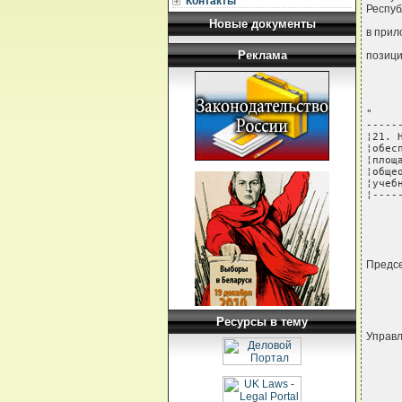
Контакты
Респуб
Новые документы
в прил
Реклама
позици
"

-----
¦21. 
¦обес
¦площ
¦обще
¦учеб
¦----
     
Предс
Ресурсы в тему
Управ