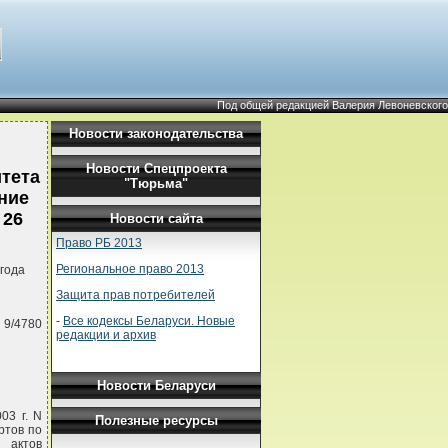
Под общей редакцией Валерия Левоневского
Новости законодательства
Новости Спецпроекта
тета
"Тюрьма"
ние
 26
Новости сайта
Право РБ 2013
Региональное право 2013
года
Защита прав потребителей
-
Все кодексы Беларуси. Новые
 9/4780
редакции и архив
Новости Беларуси
03 г. N
Полезные ресурсы
ртов по
 актов