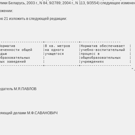
лики Беларусь, 2003 г., N 84, 9/2789; 2004 г., N 113, 9/3554) следующее измене
ожении:
ю 21 изложить в следующей редакции:
---------------------+----------------+-------------------

Норматив             ¦8 кв. метров    ¦Норматив обеспечивает  ¦

печенности общей     ¦на одного       ¦учебно-воспитательный  ¦

адью                 ¦учащегося       ¦процесс в              ¦

образовательных      ¦                ¦общеобразовательных    ¦

ных заведений        ¦                ¦учреждениях            ¦

---------------------+----------------+------------------------

                                                               "
едатель М.Я.ПАВЛОВ
ляющий делами М.Ф.САВАНОВИЧ