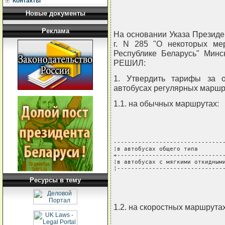
Контакты
Новые документы
Реклама
На основании Указа Президе
г. N 285 "О некоторых ме
Республике Беларусь" Минс
РЕШИЛ:
1. Утвердить тарифы за 
автобусах регулярных маршр
1.1. на обычных маршрутах:
--------------------------------
¦в автобусах общего типа        
+-------------------------------
¦в автобусах с мягкими откидными
¦------------------------------
Ресурсы в тему
1.2. на скоростных маршрутах