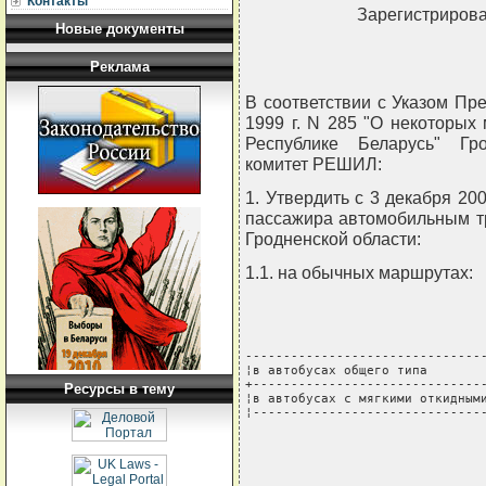
Контакты
Зарегистрирова
Новые документы
Реклама
В соответствии с Указом Пр
1999 г. N 285 "О некоторых
Республике Беларусь" Гр
комитет РЕШИЛ:
1. Утвердить с 3 декабря 20
пассажира автомобильным т
Гродненской области:
1.1. на обычных маршрутах:
--------------------------------
¦в автобусах общего типа        
+-------------------------------
Ресурсы в тему
¦в автобусах с мягкими откидными
¦------------------------------