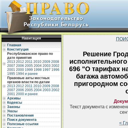
Навигация
ПОИ
Главная
Конституция
Решение Грод
Республиканское право по
дате принятия
исполнительного 
2013
2012
2011
2010
2009
2008
2007
2006
2005
2004
2003
2002
696 "О тарифах н
2001
2000
1999
1998
1997
1996
1995
1994 и ранее
багажа автомо
Правовые акты местных
органов власти по датам
пригородном со
2013
2012
2011
2010
2009
2008
2007
2006
2005
2004
2003
2002
2001
2000 и ранее
Архивы
Докум
Кодексы
Текст документа с измене
Законы
Указы
сен
Постановления
Поиск документа
< Г
Полезные ссылки