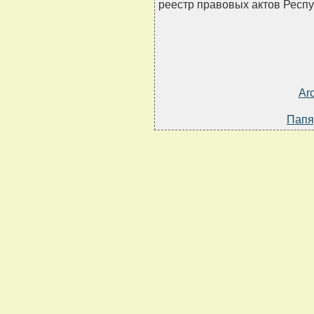
реестр правовых актов Республ
Ar
Папя