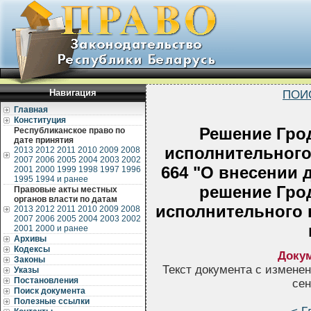
Навигация
ПОИ
Главная
Конституция
Решение Гро
Республиканское право по
дате принятия
исполнительного 
2013
2012
2011
2010
2009
2008
2007
2006
2005
2004
2003
2002
664 "О внесении 
2001
2000
1999
1998
1997
1996
1995
1994 и ранее
решение Гро
Правовые акты местных
органов власти по датам
исполнительного к
2013
2012
2011
2010
2009
2008
2007
2006
2005
2004
2003
2002
2001
2000 и ранее
Архивы
Кодексы
Докум
Законы
Текст документа с измене
Указы
Постановления
сен
Поиск документа
Полезные ссылки