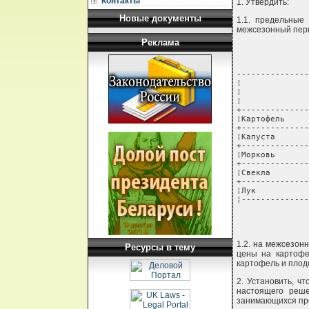
Контакты
1. Утвердить:
Новые документы
1.1. предельные
межсезонный пери
Реклама
---------------
¦              
¦              
¦              
+--------------
¦Картофель     
+--------------
¦Капуста       
+--------------
¦Морковь       
+--------------
¦Свекла        
+--------------
¦Лук           
¦--------------
1.2. на межсезонн
Ресурсы в тему
цены на картофе
картофель и плод
2. Установить, ч
настоящего реше
занимающихся про