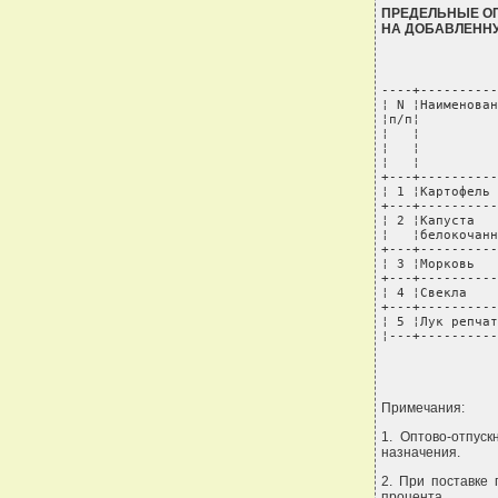
ПРЕДЕЛЬНЫЕ ОП
НА ДОБАВЛЕНН
----+----------
¦ N ¦Наименован
¦п/п¦          
¦   ¦          
¦   ¦          
¦   ¦          
+---+----------
¦ 1 ¦Картофель 
+---+----------
¦ 2 ¦Капуста   
¦   ¦белокочанн
+---+----------
¦ 3 ¦Морковь   
+---+----------
¦ 4 ¦Свекла    
+---+----------
¦ 5 ¦Лук репчат
¦---+----------
Примечания:
1. Оптово-отпус
назначения.
2. При поставке
процента.