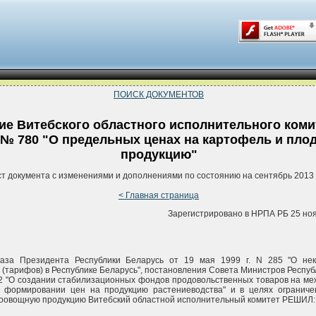
ПОИСК ДОКУМЕНТОВ
е Витебского областного исполнительного коми
5 № 780 "О предельных ценах на картофель и пл
продукцию"
ст документа с изменениями и дополнениями по состоянию на сентябрь 2013 
< Главная страница
Зарегистрировано в НРПА РБ 25 ноя
аза Президента Республики Беларусь от 19 мая 1999 г. N 285 "О не
 (тарифов) в Республике Беларусь", постановления Совета Министров Респуб
32 "О создании стабилизационных фондов продовольственных товаров на м
и формировании цен на продукцию растениеводства" и в целях ограниче
доовощную продукцию Витебский областной исполнительный комитет РЕШИЛ: