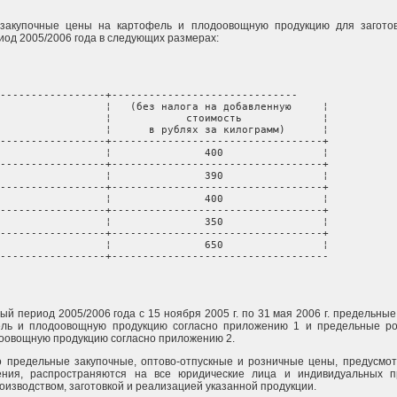
 закупочные цены на картофель и плодоовощную продукцию для заготов
од 2005/2006 года в следующих размерах:
-----------------+------------------------------

                 ¦   (без налога на добавленную     ¦

                 ¦            стоимость             ¦

                 ¦      в рублях за килограмм)      ¦

-----------------+----------------------------------+

                 ¦               400                ¦

-----------------+----------------------------------+

                 ¦               390                ¦

-----------------+----------------------------------+

                 ¦               400                ¦

-----------------+----------------------------------+

                 ¦               350                ¦

-----------------+----------------------------------+

                 ¦               650                ¦

-----------------+-----------------------------------
ый период 2005/2006 года с 15 ноября 2005 г. по 31 мая 2006 г. предельны
ль и плодоовощную продукцию согласно приложению 1 и предельные р
оовощную продукцию согласно приложению 2.
то предельные закупочные, оптово-отпускные и розничные цены, предусмо
ния, распространяются на все юридические лица и индивидуальных п
изводством, заготовкой и реализацией указанной продукции.