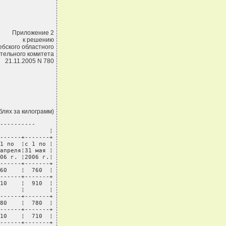
Приложение 2
к решению
ебского областного
тельного комитета
21.11.2005 N 780
ублях за килограмм)
----------

              ¦

------+-------+

1 по  ¦с 1 по ¦

апреля¦31 мая ¦

06 г. ¦2006 г.¦

------+-------+

60    ¦  760  ¦

------+-------+

10    ¦  910  ¦

      ¦       ¦

------+-------+

80    ¦  780  ¦

------+-------+

10    ¦  710  ¦

------+-------+
