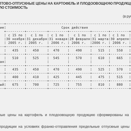
ТОВО-ОТПУСКНЫЕ ЦЕНЫ НА КАРТОФЕЛЬ И ПЛОДООВОЩНУЮ ПРОДУКЦ
УЮ СТОИМОСТЬ
(в р
--+-------------------------------------------------------------
ие¦                           Срок действия                     
  +---------+----------+---------+----------+--------+---------+
  ¦ с 15 по ¦  с 1 по  ¦ с 1 по  ¦  с 1 по  ¦ с 1 по ¦ с 1 по  ¦
  ¦30 ноября¦31 декабря¦31 января¦28 февраля¦31 марта¦30 апреля¦
  ¦ 2005 г. ¦ 2005 г.  ¦ 2006 г. ¦ 2006 г.  ¦2006 г. ¦ 2006 г. ¦
--+---------+----------+---------+----------+--------+---------+
  ¦   435   ¦   450    ¦  470    ¦   490    ¦   515  ¦   550   ¦
--+---------+----------+---------+----------+--------+---------+
  ¦   510   ¦   525    ¦  545    ¦   570    ¦   610  ¦   665   ¦
ая¦         ¦          ¦         ¦          ¦        ¦         ¦
--+---------+----------+---------+----------+--------+---------+
  ¦   435   ¦   450    ¦  470    ¦   490    ¦   525  ¦   570   ¦
--+---------+----------+---------+----------+--------+---------+
  ¦   400   ¦   410    ¦  425    ¦   445    ¦   475  ¦   515   ¦
--+---------+----------+---------+----------+--------+---------+
ый¦   675   ¦   700    ¦  725    ¦   755    ¦   810  ¦   880   ¦
--+---------+----------+---------+----------+--------+---------+
кные цены на картофель и плодоовощную продукцию сформированы на 
 продукции на условиях франко-отправления предельные отпускные цены