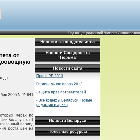
Под общей редакцией Валерия Левоневского
Новости законодательства
Новости Спецпроекта
тета от
"Тюрьма"
одоовощную
Новости сайта
Право РБ 2013
года
Региональное право 2013
Защита прав потребителей
бря 2005 N 9/4641
-
Все кодексы Беларуси. Новые
редакции и архив
которых мерах по
лики Беларусь от 1
Новости Беларуси
ежсезонный период
ния роста цен на
Полезные ресурсы