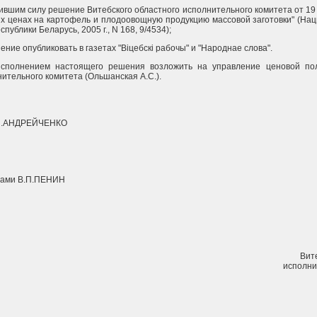
ившим силу решение Витебского областного исполнительного комитета от 19 
х ценах на картофель и плодоовощную продукцию массовой заготовки" (На
публики Беларусь, 2005 г., N 168, 9/4534);
ние опубликовать в газетах "Вiцебскi рабочы" и "Народнае слова".
исполнением настоящего решения возложить на управление ценовой пол
ительного комитета (Ольшанская А.С.).
.П.АНДРЕЙЧЕНКО
лами В.П.ПЕНИН
Вит
исполни