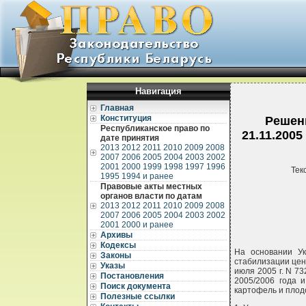
Навигация
Главная
Конституция
Решени
Республиканское право по
21.11.200
дате принятия
2013
2012
2011
2010
2009
2008
2007
2006
2005
2004
2003
2002
2001
2000
1999
1998
1997
1996
Тек
1995
1994 и ранее
Правовые акты местных
органов власти по датам
2013
2012
2011
2010
2009
2008
2007
2006
2005
2004
2003
2002
2001
2000 и ранее
Архивы
Кодексы
На основании Ук
Законы
стабилизации цен
Указы
июля 2005 г. N 7
Постановления
2005/2006 года 
Поиск документа
картофель и пло
Полезные ссылки