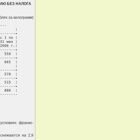
ИЮ БЕЗ НАЛОГА
ублях за килограмм)
---

       ¦

-------+

с 1 по ¦

31 мая ¦

2006 г.¦

-------+

  550  ¦

-------+

  665  ¦

       ¦

-------+

  570  ¦

-------+

  515  ¦

-------+

  880  ¦

--------
условиях франко-
 снижаются на 2,9