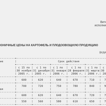
Вит
исполни
ОЗНИЧНЫЕ ЦЕНЫ НА КАРТОФЕЛЬ И ПЛОДООВОЩНУЮ ПРОДУКЦИЮ
(в р
---------+------------------------------------------------------
ие       ¦                         Срок действия                
         +---------+----------+---------+----------+--------+---
         ¦ с 15 по ¦  с 1 по  ¦ с 1 по  ¦  с 1 по  ¦ с 1 по ¦ с 
         ¦30 ноября¦31 декабря¦31 января¦28 февраля¦31 марта¦30 
         ¦ 2005 г. ¦ 2005 г.  ¦ 2006 г. ¦  2006 г. ¦ 2006 г.¦ 20
---------+---------+----------+---------+----------+--------+---
         ¦   600   ¦   620    ¦   640   ¦   670    ¦  710   ¦  7
---------+---------+----------+---------+----------+--------+---
         ¦   700   ¦   720    ¦   750   ¦   780    ¦  840   ¦  9
ая       ¦         ¦          ¦         ¦          ¦        ¦   
---------+---------+----------+---------+----------+--------+---
         ¦   600   ¦   620    ¦   640   ¦   670    ¦  720   ¦  7
---------+---------+----------+---------+----------+--------+---
         ¦   550   ¦   560    ¦   580   ¦   610    ¦  650   ¦  7
---------+---------+----------+---------+----------+--------+---