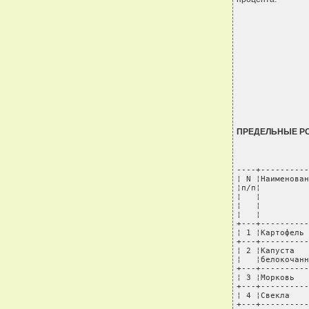
ПРЕДЕЛЬНЫЕ Р
----+----------
¦ N ¦Наименован
¦п/п¦          
¦   ¦          
¦   ¦          
¦   ¦          
+---+----------
¦ 1 ¦Картофель 
+---+----------
¦ 2 ¦Капуста   
¦   ¦белокочанн
+---+----------
¦ 3 ¦Морковь   
+---+----------
¦ 4 ¦Свекла    
+---+----------