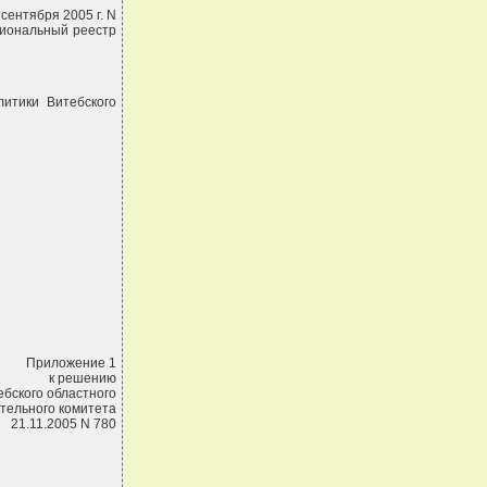
сентября 2005 г. N
циональный реестр
итики Витебского
Приложение 1
к решению
ебского областного
тельного комитета
21.11.2005 N 780