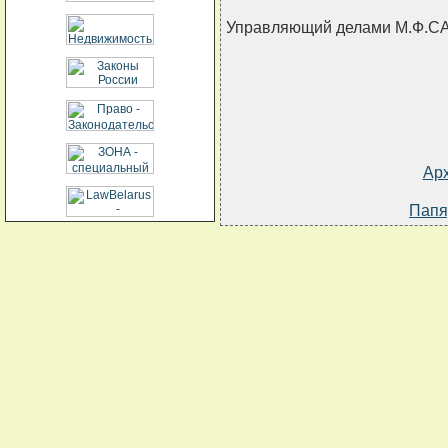
Управляющий делами М.Ф.
Ар
Папя