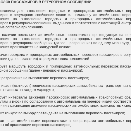
ВОЗОК ПАССАЖИРОВ В РЕГУЛЯРНОМ СООБЩЕНИИ
нованием для выполнения городских и пригородных автомобильных пе
жиров в регулярном сообщении является наличие у автомобильного пере
шения на выполнение городских и пригородных автомобильных пер
иров в регулярном сообщении, выданного в соответствии с настоящей Инстр
ме согласно приложению.
и наличии нескольких автомобильных перевозчиков, претендующих на по
шения на выполнение городских и пригородных автомобильных пер
иров в регулярном сообщении (далее - разрешение) по одному маршруту,
ения производится на конкурсной основе.
азчик городских и пригородных автомобильных перевозок пассажиров в рег
нии (далее - заказчик) в пределах своих полномочий:
рует маршруты городских и пригородных автомобильных перевозок пасса
рном сообщении (далее - перевозки пассажиров);
 разрешения на выполнение перевозок пассажиров;
чивает (квотирует) количество пассажирских автомобильных транспортных с
твованных на каждом маршруте;
рует интервалы движения пассажирских автомобильных транспортных сре
там и вносит по согласованию с автомобильными перевозчиками соответс
ния в расписание движения пассажирских автомобильных транспортных сред
ит конкурс по выбору претендента на выполнение перевозок пассажиров;
чает с автомобильными перевозчиками и операторами автомобильных пе
ры об организации перевозок пассажиров;