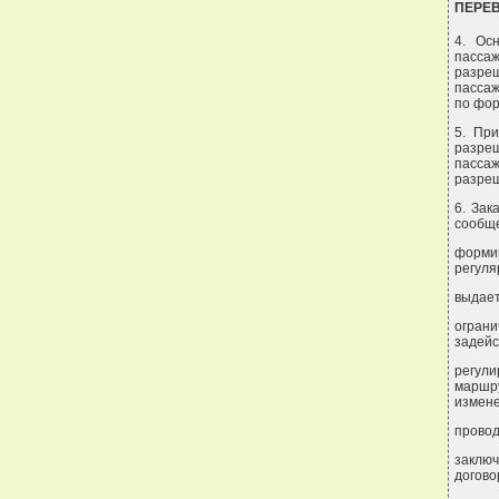
ПЕРЕ
4. Ос
пасса
разре
пассаж
по фор
5. Пр
разре
пассаж
разреш
6. Зак
сообще
форми
регуля
выдает
ограни
задейс
регули
маршру
измене
провод
заклю
догово