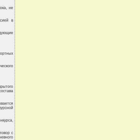
ока, не
ссией в
дующие
ортных
ческого
крытого
остава
ывается
курсной
нкурса,
говор с
евного