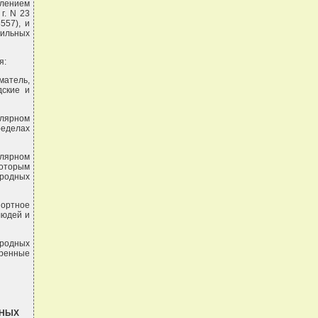
лением
г. N 23
557), и
бильных
я:
матель,
дские и
улярном
еделах
улярном
оторым
ородных
портное
людей и
ородных
тренные
ЬНЫХ