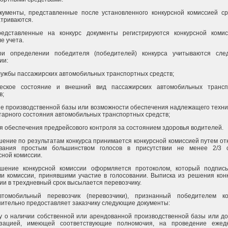
кументы, представленные после установленного конкурсной комиссией ср
триваются.
редставленные на конкурс документы регистрируются конкурсной коми
е учета.
ри определении победителя (победителей) конкурса учитываются сле
ии:
лужбы пассажирских автомобильных транспортных средств;
ческое состояние и внешний вид пассажирских автомобильных трансп
в;
е производственной базы или возможности обеспечения надлежащего техни
тарного состояния автомобильных транспортных средств;
я обеспечения предрейсового контроля за состоянием здоровья водителей.
шение по результатам конкурса принимается конкурсной комиссией путем от
ования простым большинством голосов в присутствии не менее 2/3 с
сной комиссии.
ешение конкурсной комиссии оформляется протоколом, который подпис
и комиссии, принявшими участие в голосовании. Выписка из решения кон
ии в трехдневный срок высылается перевозчику.
втомобильный перевозчик (перевозчики), признанный победителем ко
ительно предоставляет заказчику следующие документы:
у о наличии собственной или арендованной производственной базы или до
изацией, имеющей соответствующие полномочия, на проведение ежедн