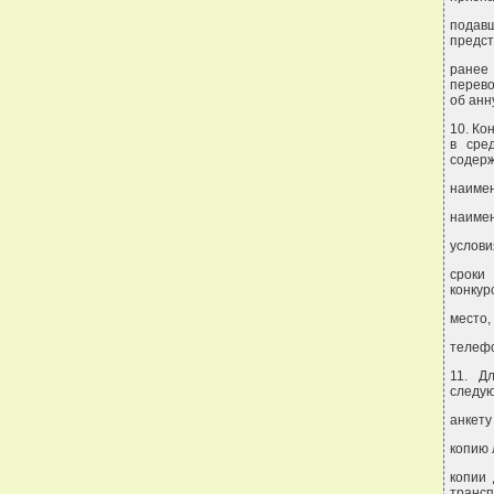
подав
предст
ранее
перево
об анн
10. Ко
в сре
содер
наимен
наимен
услови
сроки
конкур
место,
телефо
11. Д
следу
анкету
копию 
копии
трансп