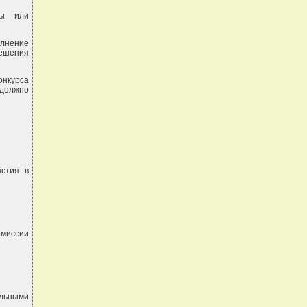
ты или
лнение
решения
онкурса
должно
астия в
омиссии
ильными