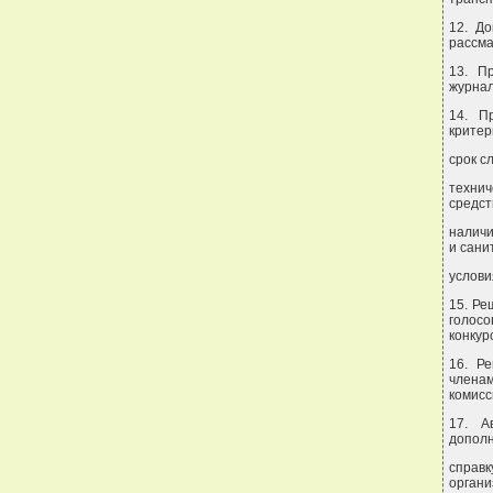
12. До
рассма
13. П
журнал
14. П
критер
срок с
техни
средст
наличи
и сани
услови
15. Ре
голос
конкур
16. Р
членам
комисс
17. А
дополн
справк
орган