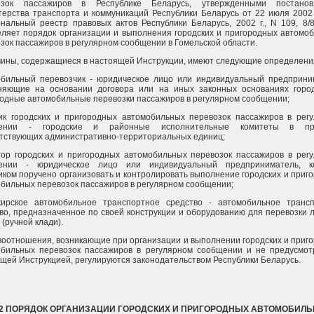
озок пассажиров в Республике Беларусь, утвержденными постанов
ерства транспорта и коммуникаций Республики Беларусь от 22 июля 2002 
нальный реестр правовых актов Республики Беларусь, 2002 г., N 109, 8/8
ляет порядок организации и выполнения городских и пригородных автомо
зок пассажиров в регулярном сообщении в Гомельской области.
мины, содержащиеся в настоящей Инструкции, имеют следующие определени
обильный перевозчик - юридическое лицо или индивидуальный предприни
няющие на основании договора или на иных законных основаниях горо
одные автомобильные перевозки пассажиров в регулярном сообщении;
ик городских и пригородных автомобильных перевозок пассажиров в рег
ении - городские и районные исполнительные комитеты в пр
тствующих административно-территориальных единиц;
ор городских и пригородных автомобильных перевозок пассажиров в рег
ении - юридическое лицо или индивидуальный предприниматель, к
иком поручено организовать и контролировать выполнение городских и приг
бильных перевозок пассажиров в регулярном сообщении;
жирское автомобильное транспортное средство - автомобильное транс
во, предназначенное по своей конструкции и оборудованию для перевозки 
 (ручной клади).
воотношения, возникающие при организации и выполнении городских и приг
обильных перевозок пассажиров в регулярном сообщении и не предусмо
щей Инструкцией, регулируются законодательством Республики Беларусь.
 2 ПОРЯДОК ОРГАНИЗАЦИИ ГОРОДСКИХ И ПРИГОРОДНЫХ АВТОМОБИЛ