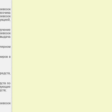
ревозок
возчика
евозок
укцией,
лучение
евозок
 выдача
улярном
жиров в
редств,
дств по
твующие
ств;
ревозок