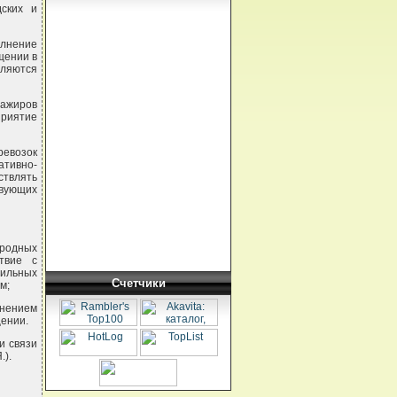
ских и
олнение
щении в
ляются
сажиров
приятие
ревозок
ативно-
ствлять
твующих
ородных
твие с
бильных
Счетчики
м;
лнением
щении.
и связи
.).