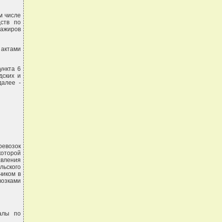
м числе
дств по
сажиров
актами
ункта 6
дских и
далее -
ревозок
которой
авления
льского
чиком в
возками
алы по