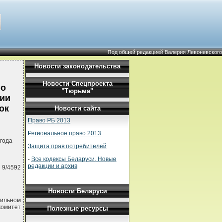
Под общей редакцией Валерия Левоневского
Новости законодательства
Новости Спецпроекта
го
"Тюрьма"
ции
ок
Новости сайта
Право РБ 2013
Региональное право 2013
года
Защита прав потребителей
-
Все кодексы Беларуси. Новые
редакции и архив
 9/4592
Новости Беларуси
бильном
комитет
Полезные ресурсы