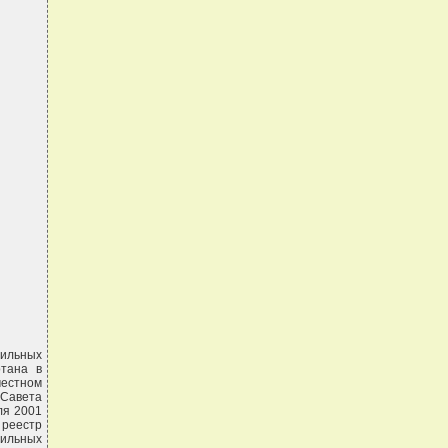
бильных
отана в
местном
 Савета
юля 2001
 реестр
бильных