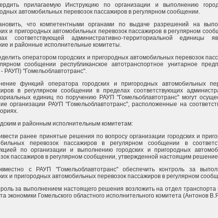
вердить прилагаемую Инструкцию по организации и выполнению город
одных автомобильных перевозок пассажиров в регулярном сообщении.
тановить, что компетентными органами по выдаче разрешений на вып
ких и пригородных автомобильных перевозок пассажиров в регулярном сооб
лах соответствующей административно-территориальной единицы яв
кие и районные исполнительные комитеты.
еделить оператором городских и пригородных автомобильных перевозок пас
улярном сообщении республиканское автотранспортное унитарное пред
 - РАУП) "Гомельоблавтотранс".
нение функций оператора городских и пригородных автомобильных пе
жиров в регулярном сообщении в пределах соответствующих администр
ориальных единиц по поручению РАУП "Гомельоблавтотранс" могут осуще
ие организации РАУП "Гомельоблавтотранс", расположенные на соответс
ориях.
одским и районным исполнительным комитетам:
ривести ранее принятые решения по вопросу организации городских и приг
обильных перевозок пассажиров в регулярном сообщении в соответс
укцией по организации и выполнению городских и пригородных автомо
зок пассажиров в регулярном сообщении, утвержденной настоящим решение
совместно с РАУП "Гомельоблавтотранс" обеспечить контроль за выпо
ких и пригородных автомобильных перевозок пассажиров в регулярном сооб
троль за выполнением настоящего решения возложить на отдел транспорта 
та экономики Гомельского областного исполнительного комитета (Антонов В.Я