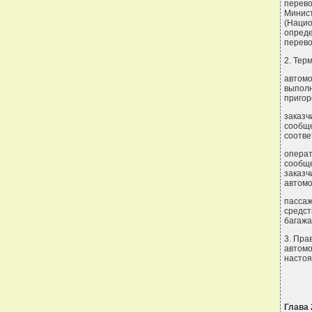
перев
Минист
(Нацио
опреде
перево
2. Тер
автом
выпол
пригор
заказч
сообщ
соотве
операт
сообщ
заказч
автомо
пасса
средст
багажа
3. Пра
автом
настоя
Глава