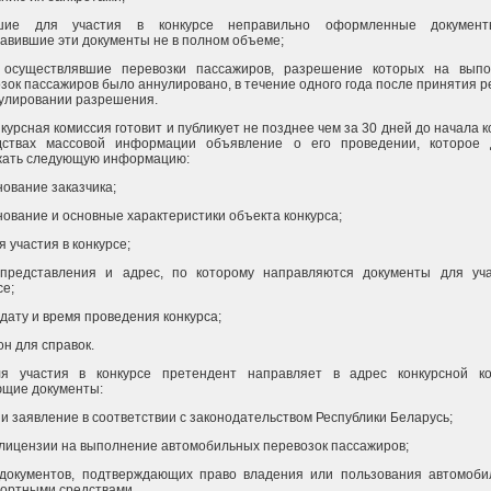
шие для участия в конкурсе неправильно оформленные докумен
авившие эти документы не в полном объеме;
 осуществлявшие перевозки пассажиров, разрешение которых на выпо
зок пассажиров было аннулировано, в течение одного года после принятия 
улировании разрешения.
нкурсная комиссия готовит и публикует не позднее чем за 30 дней до начала к
дствах массовой информации объявление о его проведении, которое 
жать следующую информацию:
ование заказчика;
ование и основные характеристики объекта конкурса;
я участия в конкурсе;
 представления и адрес, по которому направляются документы для уч
се;
 дату и время проведения конкурса;
н для справок.
ля участия в конкурсе претендент направляет в адрес конкурсной к
ющие документы:
 и заявление в соответствии с законодательством Республики Беларусь;
лицензии на выполнение автомобильных перевозок пассажиров;
 документов, подтверждающих право владения или пользования автомоб
ортными средствами.