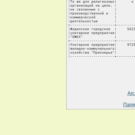
Arc
Папя