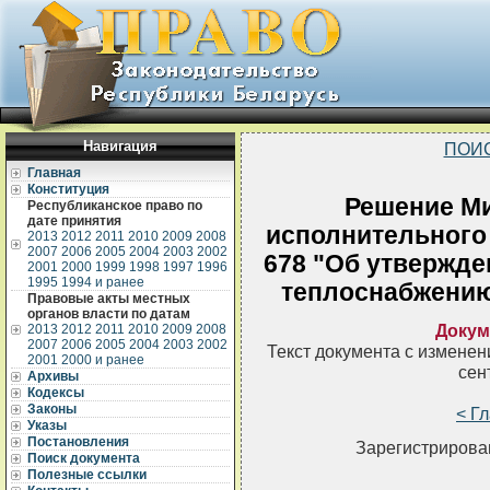
Навигация
ПОИ
Главная
Конституция
Решение Ми
Республиканское право по
дате принятия
исполнительного 
2013
2012
2011
2010
2009
2008
2007
2006
2005
2004
2003
2002
678 "Об утвержде
2001
2000
1999
1998
1997
1996
1995
1994 и ранее
теплоснабжению
Правовые акты местных
органов власти по датам
Докум
2013
2012
2011
2010
2009
2008
2007
2006
2005
2004
2003
2002
Текст документа с измене
2001
2000 и ранее
сен
Архивы
Кодексы
Законы
< Г
Указы
Постановления
Зарегистрирован
Поиск документа
Полезные ссылки