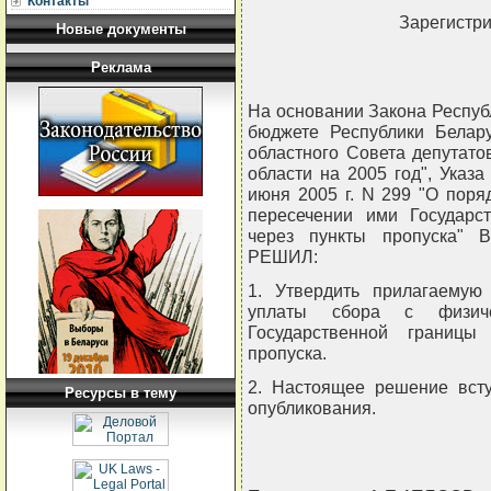
Контакты
Зарегистри
Новые документы
Реклама
На основании Закона Республ
бюджете Республики Белару
областного Совета депутато
области на 2005 год", Указ
июня 2005 г. N 299 "О поря
пересечении ими Государс
через пункты пропуска" В
РЕШИЛ:
1. Утвердить прилагаемую
уплаты сбора с физич
Государственной границы
пропуска.
2. Настоящее решение всту
Ресурсы в тему
опубликования.