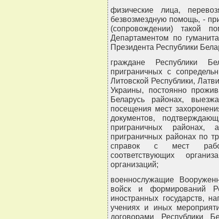
физические лица, перево
безвозмездную помощь, - пр
(сопровождении) такой п
Департаментом по гуманита
Президента Республики Бела
граждане Республики Бе
приграничных с сопредельн
Литовской Республики, Латв
Украины, постоянно прожи
Беларусь районах, выезж
посещения мест захоронения
документов, подтверждаю
приграничных районах,
приграничных районах по т
справок с мест работ
соответствующих органи
организаций;
военнослужащие Вооруженн
войск и формирований Ре
иностранных государств, н
учениях и иных мероприят
договорами Республики Б