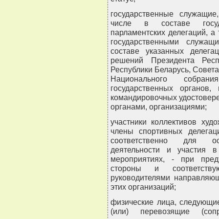
государственные служащие
числе в составе госуд
парламентских делегаций, а
государственными служащ
составе указанных делега
решений Президента Респ
Республики Беларусь, Совет
Национального собран
государственных органов, 
командировочных удостовер
органами, организациями;
участники коллективов худ
члены спортивных делегац
соответственно для осу
деятельности и участия 
мероприятиях, - при пре
стороны и соответств
руководителями направляющ
этих организаций;
физические лица, следующи
(или) перевозящие (со