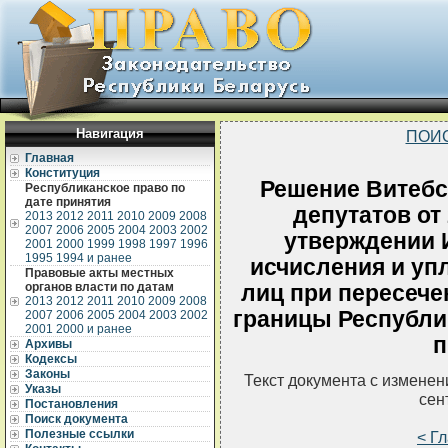
Навигация
ПОИ
Главная
Конституция
Решение Витебс
Республиканское право по
дате принятия
депутатов от
2013
2012
2011
2010
2009
2008
2007
2006
2005
2004
2003
2002
утверждении 
2001
2000
1999
1998
1997
1996
1995
1994 и ранее
исчисления и уп
Правовые акты местных
органов власти по датам
лиц при пересече
2013
2012
2011
2010
2009
2008
границы Республи
2007
2006
2005
2004
2003
2002
2001
2000 и ранее
п
Архивы
Кодексы
Законы
Текст документа с измене
Указы
сен
Постановления
Поиск документа
Полезные ссылки
< Г