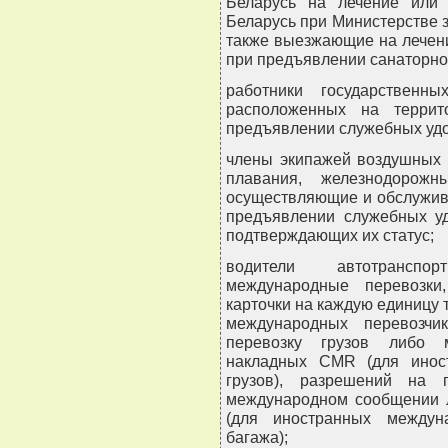
Беларусь на лечение или 
Беларусь при Министерстве 
также выезжающие на лечени
при предъявлении санаторно-
работники государственны
расположенных на террит
предъявлении служебных уд
члены экипажей воздушных 
плавания, железнодорож
осуществляющие и обслужив
предъявлении служебных уд
подтверждающих их статус;
водители автотранспо
международные перевозки
карточки на каждую единицу 
международных перевозчи
перевозку грузов либо м
накладных CMR (для инос
грузов), разрешений на 
международном сообщении л
(для иностранных междун
багажа);