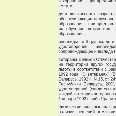
захоронения, - при предъяв
смерти;
дети дошкольного возраста
обеспечивающих получение 
образования, - при предъяв
их обучение документов, 
образования;
инвалиды I и II группы, дет
удостоверений инвали
сопровождающее инвалида I г
ветераны Великой Отечеств
на территории других госу
льготы в соответствии с За
1992 года "О ветеранах" (В
Беларусь, 1992 г., N 15, ст.
Республики Беларусь, 2001
удостоверений (свидетельст
каждой категории ветеранов
1 января 1992 г. либо Прави
физические лица, выезжающие
наличии решений комиссии