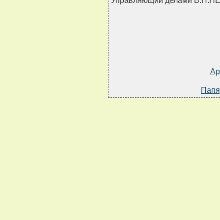
Управляющий делами В.П.П
Ар
Папя