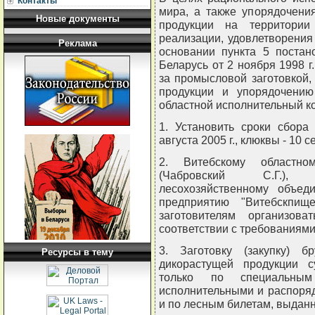
Контакты
мира, а также упорядочени
Новые документы
продукции на территории
реализации, удовлетворения
Реклама
основании пункта 5 постан
Беларусь от 2 ноября 1998 г
за промысловой заготовкой,
продукции и упорядочению
областной исполнительный 
1. Установить сроки сбора
августа 2005 г., клюквы - 10 с
2. Витебскому областно
(Чабровский С.Г.), 
лесохозяйственному объеди
предприятию "Витебскпищ
заготовителям организов
соответствии с требованиями
3. Заготовку (закупку) 
Ресурсы в тему
дикорастущей продукции с
только по специальны
исполнительными и распоря
и по лесным билетам, выданн