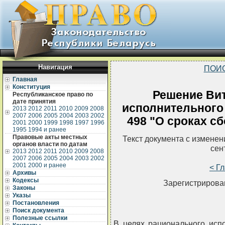
Навигация
ПОИ
Главная
Конституция
Решение Вит
Республиканское право по
дате принятия
исполнительного 
2013
2012
2011
2010
2009
2008
2007
2006
2005
2004
2003
2002
498 "О сроках с
2001
2000
1999
1998
1997
1996
1995
1994 и ранее
Правовые акты местных
Текст документа с измене
органов власти по датам
сен
2013
2012
2011
2010
2009
2008
2007
2006
2005
2004
2003
2002
2001
2000 и ранее
< Г
Архивы
Кодексы
Зарегистрирован
Законы
Указы
Постановления
Поиск документа
Полезные ссылки
В целях рационального исп