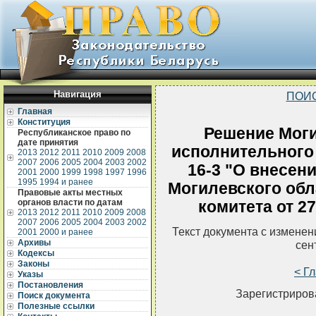
Навигация
ПОИ
Главная
Конституция
Решение Моги
Республиканское право по
дате принятия
исполнительного 
2013
2012
2011
2010
2009
2008
2007
2006
2005
2004
2003
2002
16-3 "О внесен
2001
2000
1999
1998
1997
1996
1995
1994 и ранее
Могилевского обл
Правовые акты местных
органов власти по датам
комитета от 27
2013
2012
2011
2010
2009
2008
2007
2006
2005
2004
2003
2002
Текст документа с измене
2001
2000 и ранее
Архивы
сен
Кодексы
Законы
< Г
Указы
Постановления
Зарегистрирова
Поиск документа
Полезные ссылки