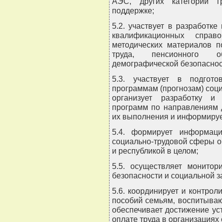
АЭС, других категорий г
поддержке;
5.2. участвует в разработк
квалификационных справо
методических материалов п
труда, пенсионного о
демографической безопаснос
5.3. участвует в подгот
программам (прогнозам) соци
организует разработку и
программ по направлениям д
их выполнения и информируе
5.4. формирует информаци
социально-трудовой сферы о
и республикой в целом;
5.5. осуществляет монитор
безопасности и социальной 
5.6. координирует и контро
пособий семьям, воспитываю
обеспечивает достижение ус
оплате труда в организациях 