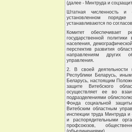
(далее - Минтруда и соцзащит
Штатная численность и с
установленном порядке 
устанавливаются по согласо
Комитет обеспечивает р
государственной политики
населения, демографической
перспектив развития облас
направлениям других об
управления.
2. В своей деятельности к
Республики Беларусь, иным
Беларусь, настоящим Положе
защите Витебского облас
осуществляет ее во взаи
подразделениями облисполк
Фонда социальной защиты
Витебским областным управ
инспекции труда Минтруда 
и распорядительными орг
профсоюзов, обществ
(объединениями).