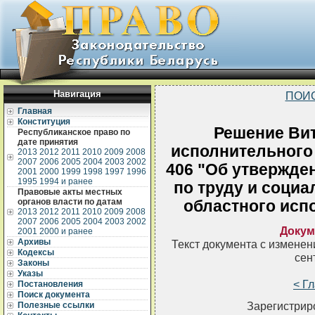
Навигация
ПОИ
Главная
Конституция
Решение Вит
Республиканское право по
дате принятия
исполнительного 
2013
2012
2011
2010
2009
2008
2007
2006
2005
2004
2003
2002
406 "Об утвержде
2001
2000
1999
1998
1997
1996
1995
1994 и ранее
по труду и социа
Правовые акты местных
органов власти по датам
областного исп
2013
2012
2011
2010
2009
2008
2007
2006
2005
2004
2003
2002
Докум
2001
2000 и ранее
Архивы
Текст документа с измене
Кодексы
сен
Законы
Указы
< Г
Постановления
Поиск документа
Зарегистрир
Полезные ссылки