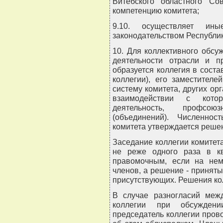
Витебского областного Со
компетенцию комитета;
9.10. осуществляет ин
законодательством Республик
10. Для коллективного обс
деятельности отрасли и 
образуется коллегия в соста
коллегии), его заместителе
систему комитета, других ор
взаимодействии с кото
деятельность, профсою
(объединений). Численно
комитета утверждается реше
Заседание коллегии комитет
не реже одного раза в кв
правомочным, если на нем
членов, а решение - приняты
присутствующих. Решения к
В случае разногласий меж
коллегии при обсужден
председатель коллегии пров