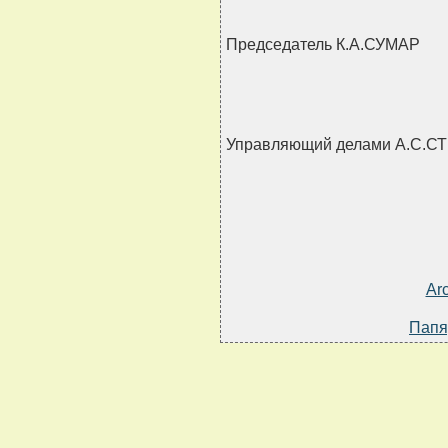
Председатель К.А.СУМАР
Управляющий делами А.С.
Ar
Папя