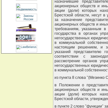
назначившие представител
акционерных обществ и ины
акции (доли) которых нах
Брестской области, несут в
за назначение представит
акционерных обществ и иных
требованиям, указанным в
государства в органах уп
негосударственных юридическ
в коммунальной собственно
настоящим решением, и з
указаний представителю г
соответствии с законода
рассмотрение органов упр
негосударственных юридическ
в коммунальной собственност
из пункта 8 слова "(Мезинко С
в Положении о представите
акционерных обществ и ины
акции (доли) которых нах
Брестской области, утвержд
в пункте 2 слово "функции" з