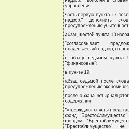
надзор," дополнить слова
управления";
часть первую пункта 17 пос
надзор," дополнить с
предупреждению убыточност
абзац шестой пункта 18 изло
"согласовывает предл
владельческий надзор, о введ
в абзаце седьмом пункта 1
"финансовые";
в пункте 19:
абзац седьмой после слова
предупреждению экономическо
после абзаца четырнадцато
содержания:
"утверждают отчеты представ
фонд "Брестоблимущество"
фондом "Брестоблимущест
"Брестоблимущество" н