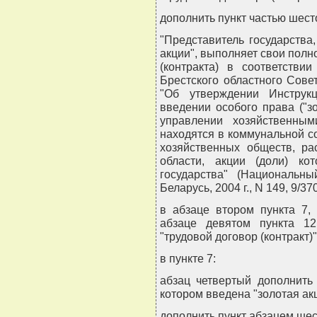
дополнить пункт частью шес
"Представитель государства
акции", выполняет свои полн
(контракта) в соответстви
Брестского областного Совет
"Об утверждении Инструк
введении особого права ("зо
управлении хозяйственным
находятся в коммунальной со
хозяйственных обществ, ра
области, акции (доли) ко
государства" (Национальн
Беларусь, 2004 г., N 149, 9/370
в абзаце втором пункта 7,
абзаце девятом пункта 12
"трудовой договор (контракт
в пункте 7:
абзац четвертый дополнить
котором введена "золотая акц
дополнить пункт абзацем ше