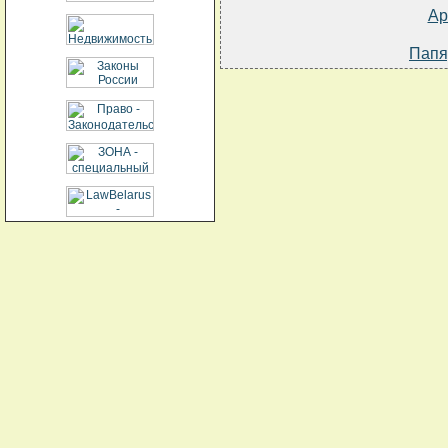
Ар
Папя