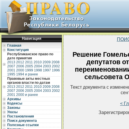
Навигация
ПОИ
Главная
Конституция
Решение Гомельс
Республиканское право по
дате принятия
депутатов от
2013
2012
2011
2010
2009
2008
2007
2006
2005
2004
2003
2002
переименовани
2001
2000
1999
1998
1997
1996
1995
1994 и ранее
сельсовета О
Правовые акты местных
органов власти по датам
Текст документа с измене
2013
2012
2011
2010
2009
2008
2007
2006
2005
2004
2003
2002
сен
2001
2000 и ранее
Архивы
< Г
Кодексы
Законы
Зарегистриров
Указы
Постановления
Поиск документа
Полезные ссылки