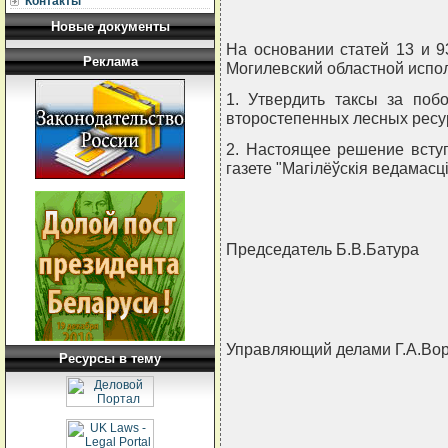
Контакты
Новые документы
На основании статей 13 и 9
Реклама
Могилевский областной исп
1. Утвердить таксы за поб
второстепенных лесных ресу
2. Настоящее решение вступ
газете "Магiлёўскiя ведамасцi
Председатель Б.В.Батура
Управляющий делами Г.А.Во
Ресурсы в тему