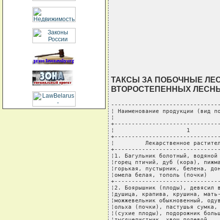
ТАКСЫ ЗА ПОБОЧНЫЕ ЛЕ
ВТОРОСТЕПЕННЫХ ЛЕСН
--------------------------------
¦ Наименование продукции (вид по
¦                               
+-------------------------------
¦                     1         
+-------------------------------
¦         Лекарственное растител
+-------------------------------
¦1. Багульник болотный, водяной 
¦горец птичий, дуб (кора), пижма
¦горькая, пустырник, белена, дон
¦омела белая, тополь (почки)    
+-------------------------------
¦2. Боярышник (плоды), девясил в
¦душица, крапива, крушина, мать-
¦можжевельник обыкновенный, одув
¦ольха (почки), пастушья сумка, 
¦(сухие плоды), подорожник больш
¦тысячелистник, хвощ полевой,   