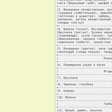
¦чага (березовый гриб), шалфей л
+-------------------------------
¦3. Валериана лекарственная, жос
¦(крушина слабительная), зверобо
¦(аптечная и душистая), чабрец, 
¦шиповник, дягель лекарственный,
¦ландыш (листья)                
+-------------------------------
¦4. Береза (почки), бессмертник 
¦брусника (листья), бузина черна
¦(корневища), сосна (почки), тол
¦обыкновенная, черника (побеги),
¦земляника (побеги), трилистник 
+-------------------------------
¦5. Боярышник (цветки), липа (цв
¦ликоподий (споры плауна), ланды
+-------------------------------
¦                          Пчело
+-------------------------------
¦6. Размещение ульев и пасек    
+-------------------------------
¦                          Ягоды
+-------------------------------
¦7. Брусника                    
+-------------------------------
¦8. Черника, голубика           
+-------------------------------
¦9. Клюква                      
+-------------------------------
¦10. Малина                     
+-------------------------------
¦                          Грибы
+-------------------------------
¦11. Белый, рыжик, лисичка      