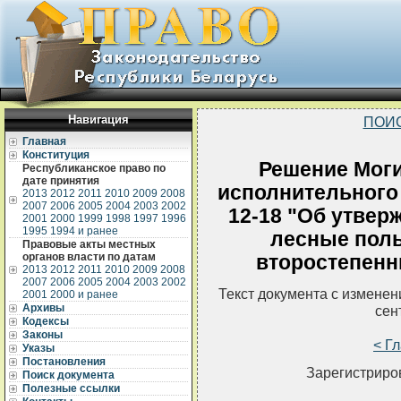
Навигация
ПОИ
Главная
Конституция
Решение Моги
Республиканское право по
дате принятия
исполнительного 
2013
2012
2011
2010
2009
2008
2007
2006
2005
2004
2003
2002
12-18 "Об утвер
2001
2000
1999
1998
1997
1996
1995
1994 и ранее
лесные поль
Правовые акты местных
органов власти по датам
второстепенн
2013
2012
2011
2010
2009
2008
2007
2006
2005
2004
2003
2002
Текст документа с измене
2001
2000 и ранее
Архивы
сен
Кодексы
Законы
< Г
Указы
Постановления
Зарегистриров
Поиск документа
Полезные ссылки