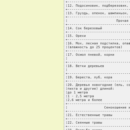
+-------------------------------
¦12. Подосиновик, подберезовик, 
+-------------------------------
¦13. Груздь, опенок, шампиньон, 
+-------------------------------
¦                        Прочая 
+-------------------------------
¦14. Сок березовый              
+-------------------------------
¦15. Орехи                      
+-------------------------------
¦16. Мох, лесная подстилка, опав
¦(влажность до 25 процентов)    
+-------------------------------
¦17. Осмол пневой, корни        
¦                               
+-------------------------------
¦18. Ветки деревьев             
¦                               
+-------------------------------
¦19. Береста, луб, кора         
+-------------------------------
¦20. Деревья новогодние (ель, со
¦пихта и другие) длиной:        
¦до 1 метра                     
¦1 - 2,5 метра                  
¦2,6 метра и более              
+-------------------------------
¦                  Сенокошение и
+-------------------------------
¦21. Естественные травы         
+-------------------------------
¦22. Сеянные травы              
+-------------------------------