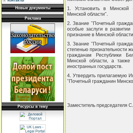
Контакты
Новые документы
1. Установить в Минской 
Минской области".
Реклама
2. Звание "Почетный гражда
особые заслуги в развитии
признание в Минской области
3. Звание "Почетный гражд
степенью признательности ж
гражданам Республики Бе
Минской области, а также
иностранных государств.
4. Утвердить прилагаемую И
"Почетный гражданин Минско
Заместитель председателя
Ресурсы в тему