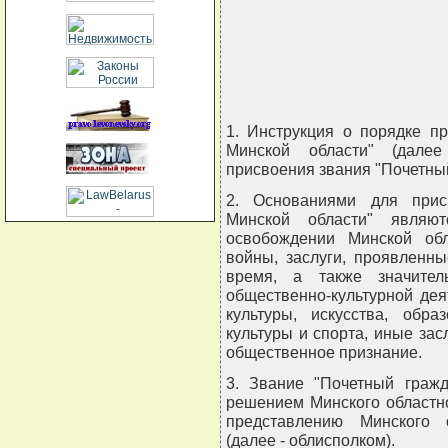
                                
                                
                                
                                
                               
1. Инструкция о порядке п
Минской области" (далее
присвоения звания "Почетны
2. Основаниями для прис
Минской области" являю
освобождении Минской об
войны, заслуги, проявленн
время, а также значител
общественно-культурной деят
культуры, искусства, обра
культуры и спорта, иные за
общественное признание.
3. Звание "Почетный гражд
решением Минского областно
представлению Минского о
(далее - облисполком).