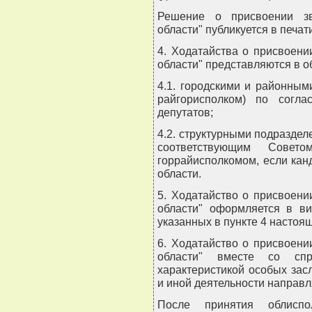
Решение о присвоении зв
области" публикуется в печат
4. Ходатайства о присвоен
области" представляются в о
4.1. городскими и районным
райгорисполком) по согл
депутатов;
4.2. структурными подразде
соответствующим Совет
горрайисполкомом, если кан
области.
5. Ходатайство о присвоен
области" оформляется в ви
указанных в пункте 4 настоя
6. Ходатайство о присвоен
области" вместе со спр
характеристикой особых зас
и иной деятельности направл
После принятия облисп