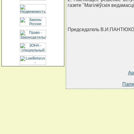
газете "Магiлёўскiя ведамасцi
Председатель В.И.ПАНТЮХ
Ар
Папя