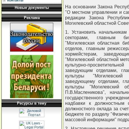
Контакты
На основании Закона Респуб
Новые документы
"О местном управлении и са
редакции Закона Республи
Реклама
Могилевский областной Сове
1. Установить начальника
секторами, главным би
"Могилевская областная би
отделов, главным режиссер
хормейстерам, заведующ
"Могилевский областной мет
культурно-просветительн
заведующим отделами, гл
культуры "Могилевский 
заведующему отделами, гл
культуры "Могилевский о
П.В.Масленикова", началь
государственного учрежден
надбавки к должностным 
Ресурсы в тему
должностного оклада за сче
бюджете по разделу "Физическ
массовой информации" подра
2. Настоящее решение вступ