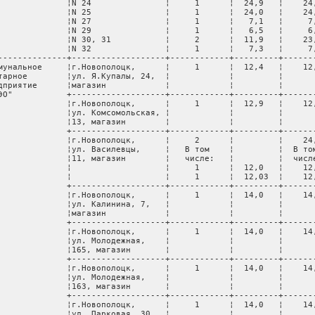
              ¦N 24               ¦     1      ¦  24,9   ¦    24,
              ¦N 25               ¦     1      ¦  24,0   ¦    24,
              ¦N 27               ¦     1      ¦   7,1   ¦     7,
              ¦N 29               ¦     1      ¦   6,5   ¦     6,
              ¦N 30, 31           ¦     2      ¦  11,9   ¦    23,
              ¦N 32               ¦     1      ¦   7,3   ¦     7,
--------------+-------------------+------------+---------+-------
мунальное     ¦г.Новополоцк,      ¦     1      ¦  12,4   ¦    12,
тарное        ¦ул. Я.Купалы, 24,  ¦            ¦         ¦       
дприятие      ¦магазин            ¦            ¦         ¦       
ЭО"           +-------------------+------------+---------+-------
              ¦г.Новополоцк,      ¦     1      ¦  12,9   ¦    12,
              ¦ул. Комсомольская, ¦            ¦         ¦       
              ¦13, магазин        ¦            ¦         ¦       
              +-------------------+------------+---------+-------
              ¦г.Новополоцк,      ¦     2      ¦         ¦    24,
              ¦ул. Василевцы,     ¦   В том    ¦         ¦  В том
              ¦11, магазин        ¦   числе:   ¦         ¦  числе
              ¦                   ¦     1      ¦  12,0   ¦    12,
              ¦                   ¦     1      ¦  12,03  ¦    12,
              +-------------------+------------+---------+-------
              ¦г.Новополоцк,      ¦     1      ¦  14,0   ¦    14,
              ¦ул. Калинина, 7,   ¦            ¦         ¦       
              ¦магазин            ¦            ¦         ¦       
              +-------------------+------------+---------+-------
              ¦г.Новополоцк,      ¦     1      ¦  14,0   ¦    14,
              ¦ул. Молодежная,    ¦            ¦         ¦       
              ¦165, магазин       ¦            ¦         ¦       
              +-------------------+------------+---------+-------
              ¦г.Новополоцк,      ¦     1      ¦  14,0   ¦    14,
              ¦ул. Молодежная,    ¦            ¦         ¦       
              ¦163, магазин       ¦            ¦         ¦       
              +-------------------+------------+---------+-------
              ¦г.Новополоцк,      ¦     1      ¦  14,0   ¦    14,
              ¦ул. Парковая, 30,  ¦            ¦         ¦       