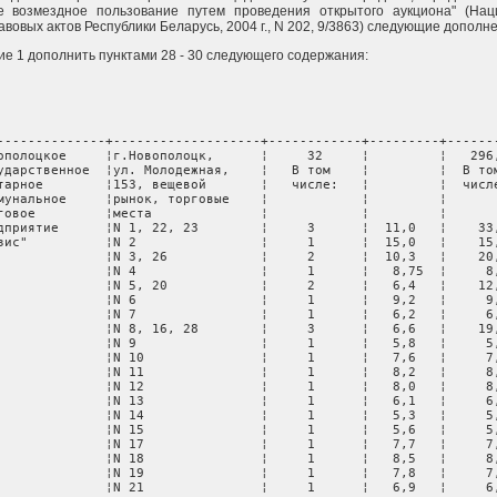
е возмездное пользование путем проведения открытого аукциона" (Нац
авовых актов Республики Беларусь, 2004 г., N 202, 9/3863) следующие дополн
е 1 дополнить пунктами 28 - 30 следующего содержания:
--------------+-------------------+------------+---------+-------
ополоцкое     ¦г.Новополоцк,      ¦     32     ¦         ¦   296,
ударственное  ¦ул. Молодежная,    ¦   В том    ¦         ¦  В том
тарное        ¦153, вещевой       ¦   числе:   ¦         ¦  числе
мунальное     ¦рынок, торговые    ¦            ¦         ¦       
говое         ¦места              ¦            ¦         ¦       
дприятие      ¦N 1, 22, 23        ¦     3      ¦  11,0   ¦    33,
зис"          ¦N 2                ¦     1      ¦  15,0   ¦    15,
              ¦N 3, 26            ¦     2      ¦  10,3   ¦    20,
              ¦N 4                ¦     1      ¦   8,75  ¦     8,
              ¦N 5, 20            ¦     2      ¦   6,4   ¦    12,
              ¦N 6                ¦     1      ¦   9,2   ¦     9,
              ¦N 7                ¦     1      ¦   6,2   ¦     6,
              ¦N 8, 16, 28        ¦     3      ¦   6,6   ¦    19,
              ¦N 9                ¦     1      ¦   5,8   ¦     5,
              ¦N 10               ¦     1      ¦   7,6   ¦     7,
              ¦N 11               ¦     1      ¦   8,2   ¦     8,
              ¦N 12               ¦     1      ¦   8,0   ¦     8,
              ¦N 13               ¦     1      ¦   6,1   ¦     6,
              ¦N 14               ¦     1      ¦   5,3   ¦     5,
              ¦N 15               ¦     1      ¦   5,6   ¦     5,
              ¦N 17               ¦     1      ¦   7,7   ¦     7,
              ¦N 18               ¦     1      ¦   8,5   ¦     8,
              ¦N 19               ¦     1      ¦   7,8   ¦     7,
              ¦N 21               ¦     1      ¦   6,9   ¦     6,