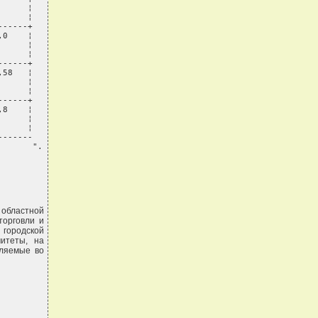
     ¦

     ¦

-----+

0    ¦

     ¦

     ¦

-----+

58   ¦

     ¦

     ¦

-----+

8    ¦

     ¦

     ¦

------

       ".
областной
торговли и
 городской
итеты, на
вляемые во