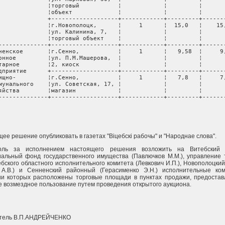
              ¦торговый           ¦            ¦         ¦       
              ¦объект             ¦            ¦         ¦       
              +-------------------+------------+---------+-------
              ¦г.Новополоцк,      ¦     1      ¦  15,0   ¦    15,
              ¦ул. Калинина, 7,   ¦            ¦         ¦       
              ¦торговый объект    ¦            ¦         ¦       
--------------+-------------------+------------+---------+-------
ненское       ¦г.Сенно,           ¦     1      ¦   9,58  ¦     9,
онное         ¦ул. П.М.Машерова,  ¦            ¦         ¦       
тарное        ¦2, киоск           ¦            ¦         ¦       
дприятие      +-------------------+------------+---------+-------
ищно-         ¦г.Сенно,           ¦     1      ¦   7,8   ¦     7,
мунального    ¦ул. Советская, 17, ¦            ¦         ¦       
яйства        ¦магазин            ¦            ¦         ¦       
--------------+-------------------+------------+---------+-------
                                                                
щее решение опубликовать в газетах "Вiцебскi рабочы" и "Народнае слова".
оль за исполнением настоящего решения возложить на Витебский 
альный фонд государственного имущества (Павлючков М.М.), управление 
ебского областного исполнительного комитета (Левкович И.П.), Новополоцкий
 А.В.) и Сенненский районный (Герасименко Э.Н.) исполнительные ком
ии которых расположены торговые площади в пунктах продажи, предоста
 возмездное пользование путем проведения открытого аукциона.
тель В.П.АНДРЕЙЧЕНКО