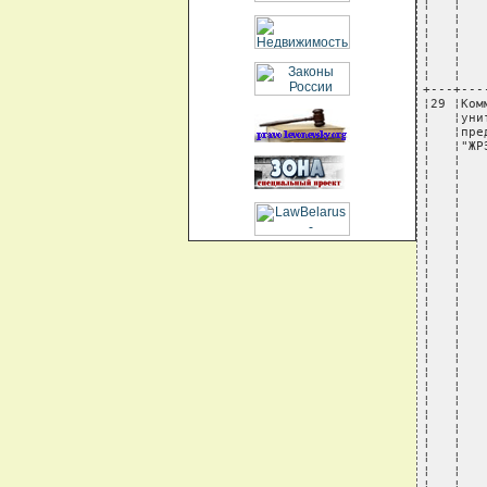
¦   ¦   
¦   ¦   
¦   ¦   
¦   ¦   
¦   ¦   
¦   ¦   
+---+---
¦29 ¦Ком
¦   ¦уни
¦   ¦пре
¦   ¦"ЖР
¦   ¦   
¦   ¦   
¦   ¦   
¦   ¦   
¦   ¦   
¦   ¦   
¦   ¦   
¦   ¦   
¦   ¦   
¦   ¦   
¦   ¦   
¦   ¦   
¦   ¦   
¦   ¦   
¦   ¦   
¦   ¦   
¦   ¦   
¦   ¦   
¦   ¦   
¦   ¦   
¦   ¦   
¦   ¦   
¦   ¦   
¦   ¦   