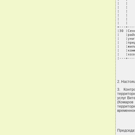
¦   ¦   
¦   ¦   
¦   ¦   
¦   ¦   
¦   ¦   
¦   ¦   
+---+---
¦30 ¦Сен
¦   ¦рай
¦   ¦уни
¦   ¦пре
¦   ¦жил
¦   ¦ком
¦   ¦хоз
¦---+---
        
2. Настоя
3. Контр
территори
услуг Вит
(Комаров
территор
временное
Председа