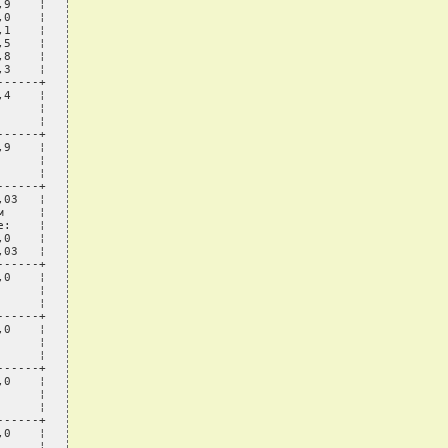
9    ¦

0    ¦

1    ¦

5    ¦

8    ¦

3    ¦

-----+

4    ¦

     ¦

     ¦

-----+

9    ¦

     ¦

     ¦

-----+

03   ¦

     ¦

:    ¦

0    ¦

03   ¦

-----+

0    ¦

     ¦

     ¦

-----+

0    ¦

     ¦

     ¦

-----+

0    ¦

     ¦

     ¦

-----+

0    ¦

     ¦
