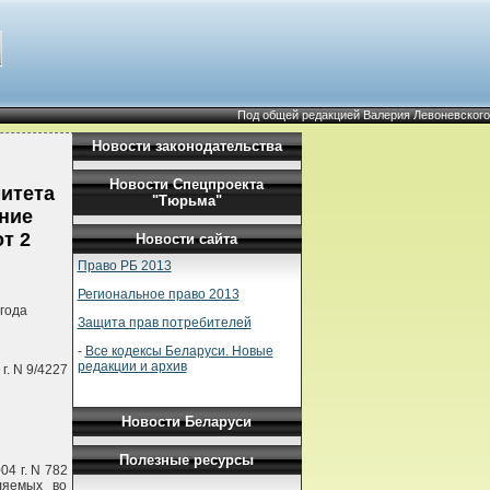
Под общей редакцией Валерия Левоневского
Новости законодательства
Новости Спецпроекта
итета
"Тюрьма"
ение
т 2
Новости сайта
Право РБ 2013
Региональное право 2013
года
Защита прав потребителей
-
Все кодексы Беларуси. Новые
редакции и архив
г. N 9/4227
Новости Беларуси
Полезные ресурсы
04 г. N 782
ляемых во