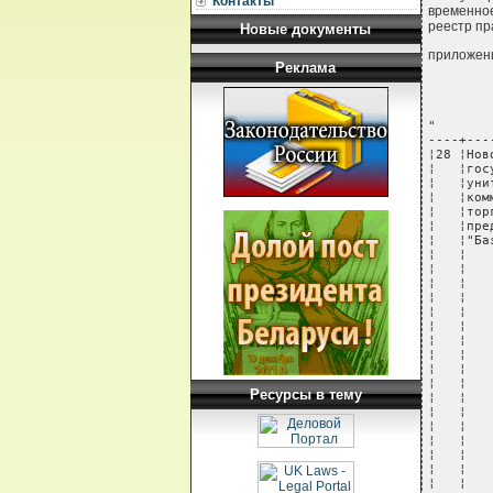
Контакты
временно
реестр пр
Новые документы
приложени
Реклама
"

----+---
¦28 ¦Нов
¦   ¦гос
¦   ¦уни
¦   ¦ком
¦   ¦тор
¦   ¦пре
¦   ¦"Ба
¦   ¦   
¦   ¦   
¦   ¦   
¦   ¦   
¦   ¦   
¦   ¦   
¦   ¦   
¦   ¦   
¦   ¦   
¦   ¦   
Ресурсы в тему
¦   ¦   
¦   ¦   
¦   ¦   
¦   ¦   
¦   ¦   
¦   ¦   
¦   ¦   