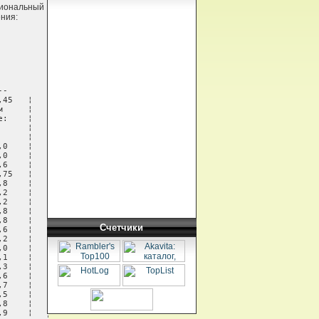
иональный
ения:
-

45   ¦

     ¦

:    ¦

     ¦

     ¦

0    ¦

0    ¦

6    ¦

75   ¦

8    ¦

2    ¦

2    ¦

8    ¦

8    ¦

Счетчики
6    ¦

2    ¦

0    ¦

1    ¦

3    ¦

6    ¦

7    ¦

5    ¦

8    ¦

9    ¦
