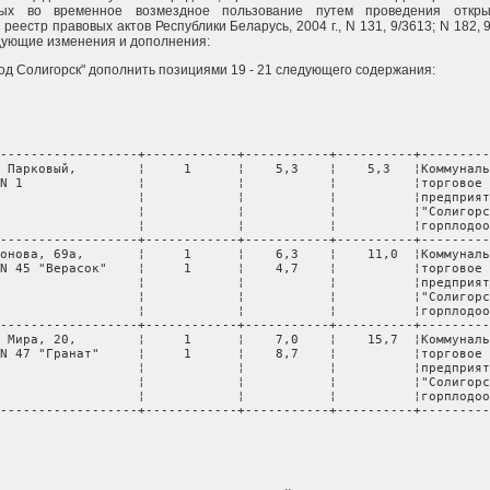
мых во временное возмездное пользование путем проведения открыт
еестр правовых актов Республики Беларусь, 2004 г., N 131, 9/3613; N 182, 9/
едующие изменения и дополнения:
ород Солигорск" дополнить позициями 19 - 21 следующего содержания:
------------------+------------+-----------+----------+---------
 Парковый,        ¦     1      ¦    5,3    ¦    5,3   ¦Коммуналь
N 1               ¦            ¦           ¦          ¦торговое 
                  ¦            ¦           ¦          ¦предприят
                  ¦            ¦           ¦          ¦"Солигорс
                  ¦            ¦           ¦          ¦горплодоо
------------------+------------+-----------+----------+---------
онова, 69а,       ¦     1      ¦    6,3    ¦    11,0  ¦Коммуналь
N 45 "Верасок"    ¦     1      ¦    4,7    ¦          ¦торговое 
                  ¦            ¦           ¦          ¦предприят
                  ¦            ¦           ¦          ¦"Солигорс
                  ¦            ¦           ¦          ¦горплодоо
------------------+------------+-----------+----------+---------
 Мира, 20,        ¦     1      ¦    7,0    ¦    15,7  ¦Коммуналь
N 47 "Гранат"     ¦     1      ¦    8,7    ¦          ¦торговое 
                  ¦            ¦           ¦          ¦предприят
                  ¦            ¦           ¦          ¦"Солигорс
                  ¦            ¦           ¦          ¦горплодоо
------------------+------------+-----------+----------+---------
                                                                 