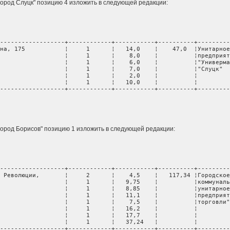
"город Слуцк" позицию 4 изложить в следующей редакции:
------------------+------------+-----------+----------+---------
на, 175           ¦     1      ¦   14,0    ¦    47,0  ¦Унитарное
                  ¦     1      ¦    8,0    ¦          ¦предприят
                  ¦     1      ¦    6,0    ¦          ¦"Универма
                  ¦     1      ¦    7,0    ¦          ¦"Слуцк"  
                  ¦     1      ¦    2,0    ¦          ¦         
                  ¦     1      ¦   10,0    ¦          ¦         
------------------+------------+-----------+----------+---------
                                                                 
 "город Борисов" позицию 1 изложить в следующей редакции:
------------------+------------+-----------+----------+---------
 Революции,       ¦     2      ¦    4,5    ¦   117,34 ¦Городское
                  ¦     1      ¦   9,75    ¦          ¦коммуналь
                  ¦     1      ¦   8,85    ¦          ¦унитарное
                  ¦     1      ¦   11,1    ¦          ¦предприят
                  ¦     1      ¦    7,5    ¦          ¦торговли"
                  ¦     1      ¦   16,2    ¦          ¦         
                  ¦     1      ¦   17,7    ¦          ¦         
                  ¦     1      ¦   37,24   ¦          ¦         
------------------+------------+-----------+----------+---------