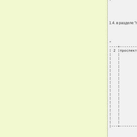
            
1.4. в разделе
"

----+--------
¦ 2 ¦проспект
¦   ¦        
¦   ¦        
¦   ¦        
¦   ¦        
¦   ¦        
¦   ¦        
¦   ¦        
¦   ¦        
¦   ¦        
¦   ¦        
¦   ¦        
¦   ¦        
¦   ¦        
¦   ¦        
¦   ¦        
¦   ¦        
¦   ¦        
¦   ¦        
¦---+--------
            