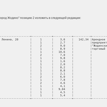
                                                                 
 "город Жодино" позицию 2 изложить в следующей редакции:
------------------+------------+-----------+----------+---------
 Ленина, 20       ¦     1      ¦    3,6    ¦   142,34 ¦Арендное 
                  ¦     1      ¦    2,7    ¦          ¦предприят
                  ¦     2      ¦    9,0    ¦          ¦"Жодински
                  ¦     1      ¦    8,9    ¦          ¦торговый 
                  ¦     1      ¦   10,6    ¦          ¦         
                  ¦     2      ¦    7,0    ¦          ¦         
                  ¦     1      ¦    9,8    ¦          ¦         
                  ¦     1      ¦    1,6    ¦          ¦         
                  ¦     1      ¦    2,0    ¦          ¦         
                  ¦     1      ¦    8,2    ¦          ¦         
                  ¦     1      ¦    8,8    ¦          ¦         
                  ¦     1      ¦    2,1    ¦          ¦         
                  ¦     2      ¦    6,0    ¦          ¦         
                  ¦     1      ¦    7,8    ¦          ¦         
                  ¦     2      ¦    4,6    ¦          ¦         
                  ¦     1      ¦    4,1    ¦          ¦         
                  ¦     1      ¦   9,04    ¦          ¦         
                  ¦     1      ¦    4,5    ¦          ¦         
                  ¦     1      ¦    5,4    ¦          ¦         
------------------+------------+-----------+----------+---------
                                                                 