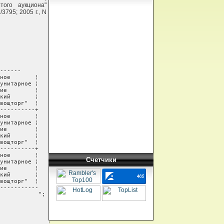
ого аукциона"
3795; 2005 г., N
------

ное       ¦

унитарное ¦

ие        ¦

кий       ¦

вощторг"  ¦

----------+

ное       ¦

унитарное ¦

ие        ¦

кий       ¦

вощторг"  ¦

----------+

ное       ¦

Счетчики
унитарное ¦

ие        ¦

кий       ¦

вощторг"  ¦

-----------

           ";