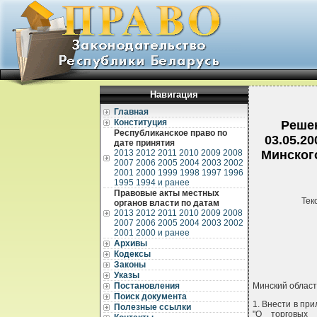
Навигация
Главная
Конституция
Решен
Республиканское право по
03.05.2
дате принятия
2013
2012
2011
2010
2009
2008
Минского
2007
2006
2005
2004
2003
2002
2001
2000
1999
1998
1997
1996
1995
1994 и ранее
Правовые акты местных
Тек
органов власти по датам
2013
2012
2011
2010
2009
2008
2007
2006
2005
2004
2003
2002
2001
2000 и ранее
Архивы
Кодексы
Законы
Указы
Постановления
Минский облас
Поиск документа
1. Внести в пр
Полезные ссылки
"О торговых 