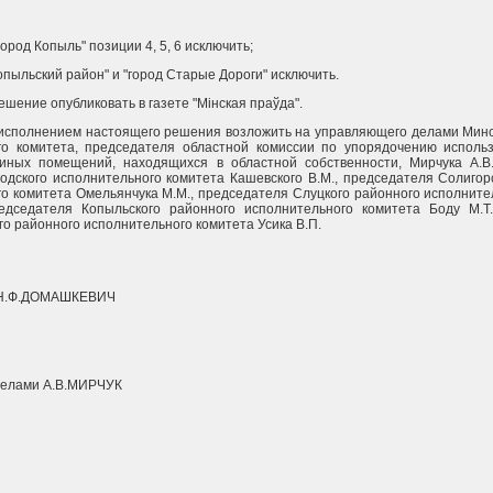
"город Копыль" позиции 4, 5, 6 исключить;
опыльский район" и "город Старые Дороги" исключить.
ешение опубликовать в газете "Мiнская праўда".
 исполнением настоящего решения возложить на управляющего делами Минс
го комитета, председателя областной комиссии по упорядочению использ
иных помещений, находящихся в областной собственности, Мирчука А.В.
одского исполнительного комитета Кашевского В.М., председателя Солигорс
о комитета Омельянчука М.М., председателя Слуцкого районного исполните
редседателя Копыльского районного исполнительного комитета Боду М.Т.
о районного исполнительного комитета Усика В.П.
 Н.Ф.ДОМАШКЕВИЧ
елами А.В.МИРЧУК