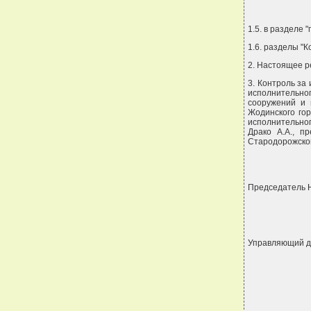
1.5. в разделе 
1.6. разделы "К
2. Настоящее р
3. Контроль за
исполнительно
сооружений и 
Жодинского гор
исполнительног
Драко А.А., п
Стародорожског
Председатель
Управляющий д