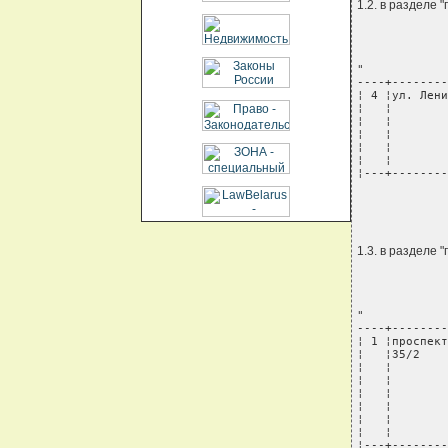
1.2. в разделе 
"

----+--------
¦ 4 ¦ул. Лени
¦   ¦        
¦   ¦        
¦   ¦        
¦   ¦        
¦   ¦        
¦---+--------
            
1.3. в разделе
"

----+--------
¦ 1 ¦проспект
¦   ¦35/2    
¦   ¦        
¦   ¦        
¦   ¦        
¦   ¦        
¦   ¦        
¦   ¦        
¦---+--------