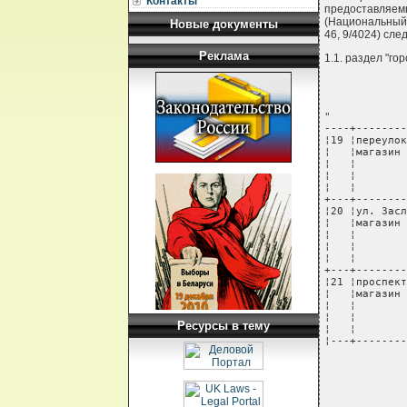
Контакты
предоставляе
(Национальный р
Новые документы
46, 9/4024) сл
Реклама
1.1. раздел "г
"

----+--------
¦19 ¦переулок
¦   ¦магазин 
¦   ¦        
¦   ¦        
¦   ¦        
+---+--------
¦20 ¦ул. Засл
¦   ¦магазин 
¦   ¦        
¦   ¦        
¦   ¦        
+---+--------
¦21 ¦проспект
¦   ¦магазин 
¦   ¦        
¦   ¦        
Ресурсы в тему
¦   ¦        
¦---+--------
            