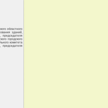
кого областного
ования зданий,
, председателя
кого городского
льного комитета
, председателя