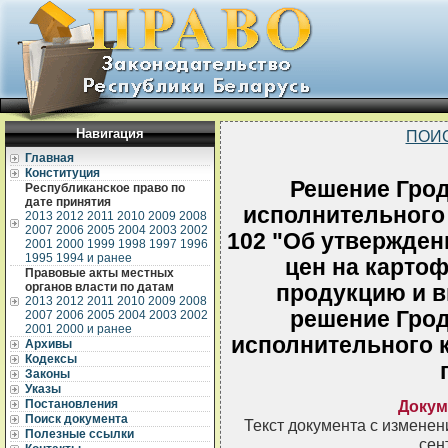
Навигация
ПОИ
Главная
Конституция
Решение Грод
Республиканское право по
дате принятия
исполнительного 
2013
2012
2011
2010
2009
2008
2007
2006
2005
2004
2003
2002
102 "Об утвержде
2001
2000
1999
1998
1997
1996
1995
1994 и ранее
цен на карто
Правовые акты местных
органов власти по датам
продукцию и в
2013
2012
2011
2010
2009
2008
решение Грод
2007
2006
2005
2004
2003
2002
2001
2000 и ранее
исполнительного к
Архивы
Кодексы
Законы
Указы
Постановления
Докум
Поиск документа
Текст документа с измене
Полезные ссылки
сен