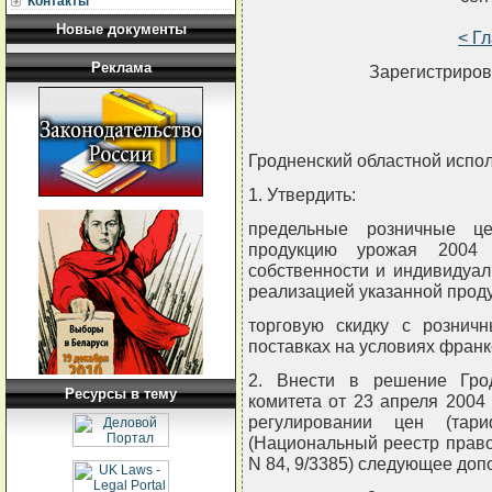
Контакты
Новые документы
< Г
Реклама
Зарегистриров
Гродненский областной испо
1. Утвердить:
предельные розничные ц
продукцию урожая 2004
собственности и индивидуа
реализацией указанной прод
торговую скидку с рознич
поставках на условиях франк
2. Внести в решение Грод
Ресурсы в тему
комитета от 23 апреля 2004
регулировании цен (тари
(Национальный реестр правов
N 84, 9/3385) следующее доп