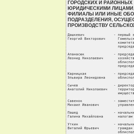
ГОРОДСКИХ И РАЙОННЫХ
ЮРИДИЧЕСКИМИ ЛИЦАМИ,
ФИЛИАЛЫ ИЛИ ИНЫЕ ОБ
ПОДРАЗДЕЛЕНИЯ, ОСУЩ
ПРОИЗВОДСТВУ СЕЛЬСКО
Дашкевич              - первый з
Георгий Викторович      Гомельск
                        комитета
                        председа
Апанасюк              - председа
Леонид Николаевич       хозяйств
                        облиспол
                        председа
Карницкая             - председа
Эльвира Леонидовна      облиспол
Сычев                 - директор
Анатолий Николаевич     территор
                        имуществ
Савенок               - заместит
Михаил Иванович         управлен
Пашед                 - начальни
Галина Михайловна       налогам 
Уткин                 - начальни
Виталий Юрьевич         граждан 
                        облиспол