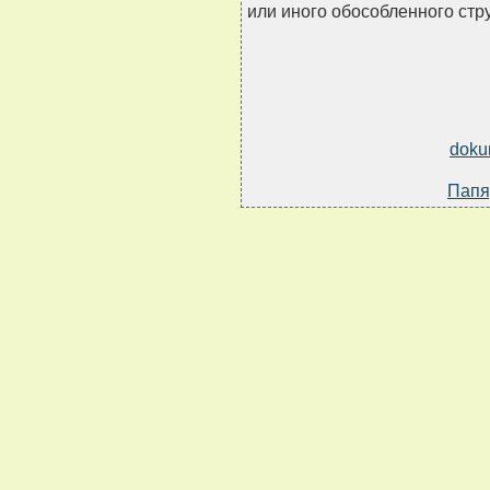
или иного обособленного стр
doku
Папя