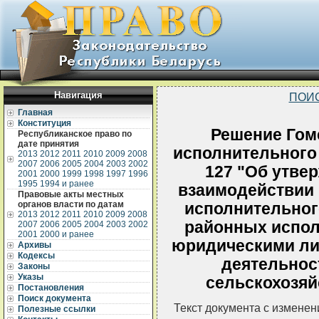
Навигация
ПОИ
Главная
Конституция
Решение Гом
Республиканское право по
дате принятия
исполнительного 
2013
2012
2011
2010
2009
2008
2007
2006
2005
2004
2003
2002
127 "Об утве
2001
2000
1999
1998
1997
1996
1995
1994 и ранее
взаимодействии 
Правовые акты местных
органов власти по датам
исполнительного
2013
2012
2011
2010
2009
2008
районных испол
2007
2006
2005
2004
2003
2002
2001
2000 и ранее
юридическими л
Архивы
Кодексы
деятельнос
Законы
Указы
сельскохозяй
Постановления
Поиск документа
Текст документа с измене
Полезные ссылки