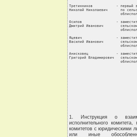
Третинников           - первый з
Николай Николаевич      по сельс
                        облиспол
Осипов                - заместит
Дмитрий Иванович        сельском
                        облиспол
Яцевич                - заместит
Василий Иванович        сельском
                        облиспол
Анисковец             - заместит
Григорий Владимирович   сельском
                        облиспол
                                
                                
                                
                                
                                
                                
                               
1. Инструкция о взаимо
исполнительного комитета,
комитетов с юридическими 
или иные обособленны