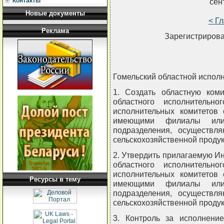
Контакты
сен
Новые документы
< Г
Реклама
Зарегистрирова
Гомельский областной испол
1. Создать областную ком
областного исполнительн
исполнительных комитетов
имеющими филиалы или
подразделения, осуществл
сельскохозяйственной проду
2. Утвердить прилагаемую И
областного исполнительн
исполнительных комитетов
Ресурсы в тему
имеющими филиалы или
подразделения, осуществл
сельскохозяйственной продук
3. Контроль за исполнени