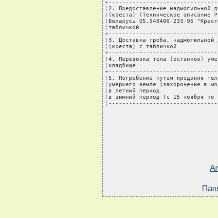
+--------------------------------
¦2. Предоставление надмогильной д
¦(креста) (Техническое описание Р
¦Беларусь 05.548406-233-95 "Крест
¦табличкой                       
+--------------------------------
¦3. Доставка гроба, надмогильной 
¦(креста) с табличкой            
+--------------------------------
¦4. Перевозка тела (останков) уме
¦кладбище                        
+--------------------------------
¦5. Погребение путем предания тел
¦умершего земле (захоронение в мо
¦в летний период                 
¦в зимний период (с 15 ноября по 
¦--------------------------------
A
Пап