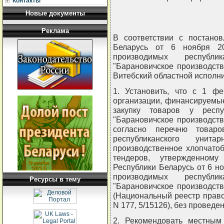
Контакты
Новые документы
Реклама
В соответствии с постано
Беларусь от 6 ноября 20
производимых республи
"Барановичское производст
Витебский областной исполн
1. Установить, что с 1 фе
организации, финансируемы
закупку товаров у респу
"Барановичское производст
согласно перечню товаро
республиканского унита
производственное хлопчато
тендеров, утвержденному
Республики Беларусь от 6 но
производимых республи
Ресурсы в тему
"Барановичское производст
(Национальный реестр правов
N 177, 5/15126), без провед
2. Рекомендовать местным