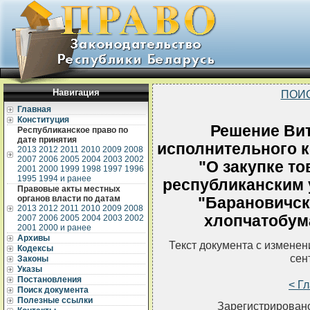
Навигация
ПОИ
Главная
Конституция
Решение Вит
Республиканское право по
дате принятия
исполнительного ко
2013
2012
2011
2010
2009
2008
2007
2006
2005
2004
2003
2002
"О закупке т
2001
2000
1999
1998
1997
1996
1995
1994 и ранее
республиканским
Правовые акты местных
органов власти по датам
"Барановичск
2013
2012
2011
2010
2009
2008
хлопчатобум
2007
2006
2005
2004
2003
2002
2001
2000 и ранее
Архивы
Текст документа с измене
Кодексы
сен
Законы
Указы
Постановления
< Г
Поиск документа
Полезные ссылки
Зарегистрировано