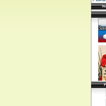
Контак
Но
Р