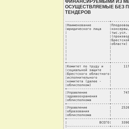
ФИНАНСИРУЕМЫМИ ИЗ М
ОСУЩЕСТВЛЯЕМЫЕ БЕЗ 
ТЕНДЕРОВ
----------------------+---------
¦Наименование         ¦Плодоовощ
¦юридического лица    ¦консервы,
¦                     ¦тыс.усл. 
¦                     ¦(производ
¦                     ¦Брестской
¦                     ¦области) 
¦                     ¦         
¦                     ¦         
¦                     ¦         
¦                     ¦         
+---------------------+---------
¦Комитет по труду и   ¦      117
¦социальной защите    ¦         
¦Брестского областного¦         
¦исполнительного      ¦         
¦комитета (далее -    ¦         
¦облисполком)         ¦         
+---------------------+---------
¦Управление           ¦      747
¦здравоохранения      ¦         
¦облисполкома         ¦         
+---------------------+---------
¦Управление           ¦     2526
¦образования          ¦         
¦облисполкома         ¦         
+---------------------+---------
¦                ВСЕГО¦     3390
¦---------------------+--------