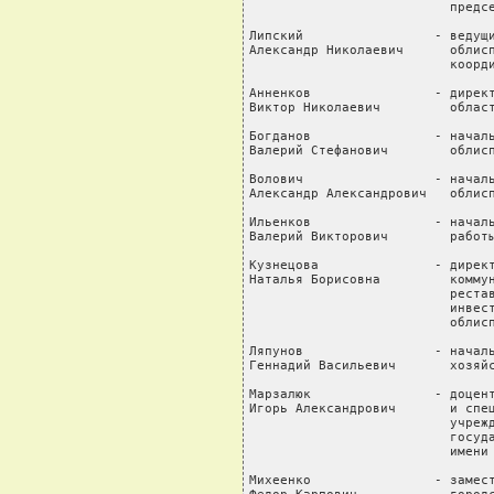
                          предсе
Липский                 - ведущи
Александр Николаевич      облисп
                          коорди
Анненков                - директ
Виктор Николаевич         област
Богданов                - началь
Валерий Стефанович        облисп
Волович                 - началь
Александр Александрович   облисп
Ильенков                - началь
Валерий Викторович        работы
Кузнецова               - директ
Наталья Борисовна         коммун
                          рестав
                          инвест
                          облисп
Ляпунов                 - началь
Геннадий Васильевич       хозяйс
Марзалюк                - доцент
Игорь Александрович       и спец
                          учрежд
                          госуда
                          имени 
Михеенко                - замест