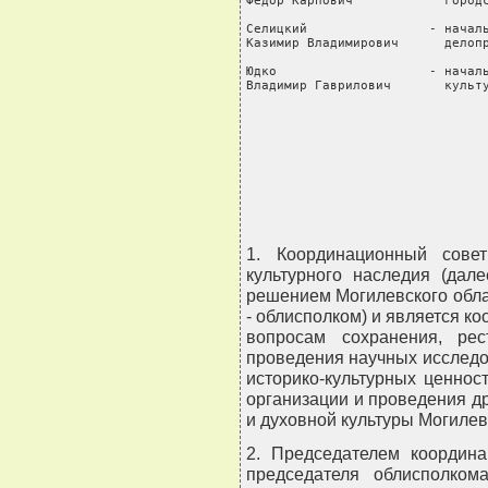
Федор Карпович            городс
Селицкий                - началь
Казимир Владимирович      делопр
Юдко                    - началь
Владимир Гаврилович       культу
                                
                                
                                
                                
                               
1. Координационный сове
культурного наследия (дал
решением Могилевского обла
- облисполком) и является 
вопросам сохранения, рест
проведения научных исследо
историко-культурных ценнос
организации и проведения д
и духовной культуры Могилевс
2. Председателем координа
председателя облисполком