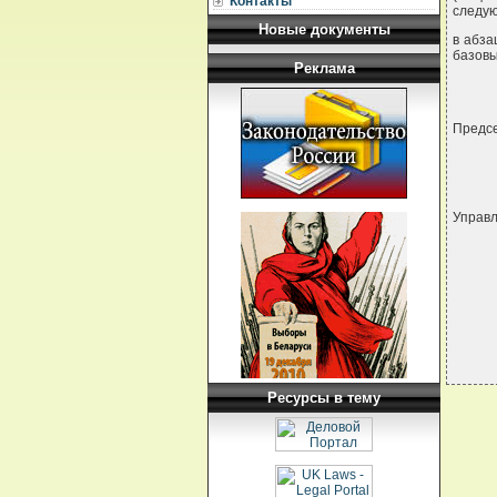
Контакты
следу
Новые документы
в абза
базовы
Реклама
Предс
Управ
Ресурсы в тему