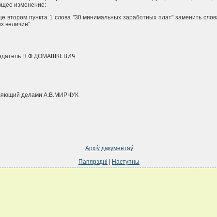
ющее изменение:
це втором пункта 1 слова "30 минимальных заработных плат" заменить слов
х величин".
едатель Н.Ф.ДОМАШКЕВИЧ
ляющий делами А.В.МИРЧУК
Архіў дакументаў
Папярэдні
|
Наступны