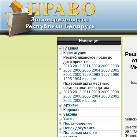
Навигация
Главная
Конституция
Реш
Республиканское право по
о
дате принятия
2013
2012
2011
2010
2009
2008
Ми
2007
2006
2005
2004
2003
2002
2001
2000
1999
1998
1997
1996
1995
1994 и ранее
Тек
Правовые акты местных
органов власти по датам
2013
2012
2011
2010
2009
2008
2007
2006
2005
2004
2003
2002
2001
2000 и ранее
Архивы
Кодексы
Законы
Указы
Мински
Постановления
Внести
Поиск документа
697 "О
Полезные ссылки
(Наци