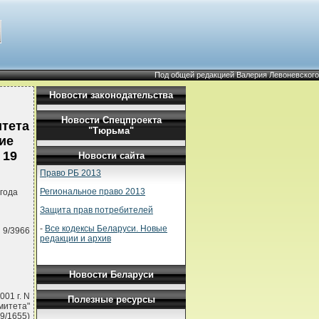
Под общей редакцией Валерия Левоневского
Новости законодательства
Новости Спецпроекта
итета
"Тюрьма"
ие
 19
Новости сайта
Право РБ 2013
Региональное право 2013
года
Защита прав потребителей
-
Все кодексы Беларуси. Новые
 9/3966
редакции и архив
Новости Беларуси
01 г. N
Полезные ресурсы
митета"
9/1655)