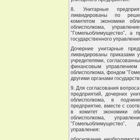
8. Унитарные предприя
ликвидированы по решен
комитетом экономики обл
облисполкома, управлен
"Гомельоблимущество", а п
государственного управления
Дочерние унитарные пред
ликвидированы приказами у
учредителями, согласованн
финансовым управлением 
облисполкома, фондом "Гоме
другими органами государств
9. Для согласования вопроса
предприятий, дочерних уни
облисполкома, в подчине
предприятие, вместе с соот
в комитет экономики обл
облисполкома, управле
"Гомельоблимущество", 
управления:
обоснование необходимости