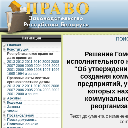
Навигация
ПОИ
Главная
Конституция
Решение Гом
Республиканское право по
дате принятия
исполнительного к
2013
2012
2011
2010
2009
2008
2007
2006
2005
2004
2003
2002
"Об утверждени
2001
2000
1999
1998
1997
1996
1995
1994 и ранее
создания ком
Правовые акты местных
органов власти по датам
предприятий, 
2013
2012
2011
2010
2009
2008
которых нах
2007
2006
2005
2004
2003
2002
2001
2000 и ранее
коммунально
Архивы
Кодексы
реорганиза
Законы
Указы
Постановления
Текст документа с измене
Поиск документа
сен
Полезные ссылки