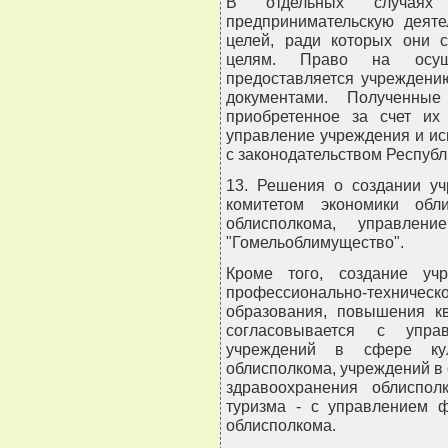
В отдельных случаях 
предпринимательскую деяте
целей, ради которых они с
целям. Право на осуще
предоставляется учреждени
документами. Полученны
приобретенное за счет их
управление учреждения и ис
с законодательством Республ
13. Решения о создании у
комитетом экономики обл
облисполкома, управлен
"Гомельоблимущество".
Кроме того, создание уч
профессионально-техническ
образования, повышения кв
согласовывается с управ
учреждений в сфере ку
облисполкома, учреждений в
здравоохранения облиспо
туризма - с управлением ф
облисполкома.