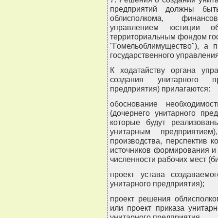
предприятий должны быть
облисполкома, финанс
управлением юстиции об
территориальным фондом гос
"Гомельоблимущество"), а 
государственного управления
К ходатайству органа упр
создания унитарного пр
предприятия) прилагаются:
обоснование необходимос
(дочернего унитарного пре
которые будут реализован
унитарным предприятием)
производства, перспектив ко
источников формирования и
численности рабочих мест (би
проект устава создаваемог
унитарного предприятия);
проект решения облисполко
или проект приказа унитар
унитарного предприятия.