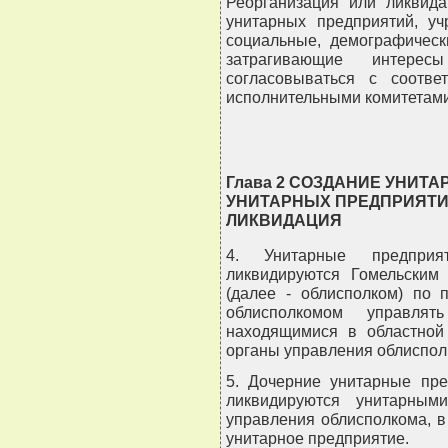
Реорганизация или ликвида
унитарных предприятий, уч
социальные, демографическ
затрагивающие интерес
согласовываться с соотв
исполнительными комитетами
Глава 2 СОЗДАНИЕ УНИТ
УНИТАРНЫХ ПРЕДПРИЯТИЙ
ЛИКВИДАЦИЯ
4. Унитарные предприя
ликвидируются Гомельским
(далее - облисполком) по 
облисполкомом управлят
находящимися в областной 
органы управления облиспол
5. Дочерние унитарные пре
ликвидируются унитарным
управления облисполкома, в
унитарное предприятие.