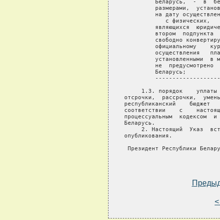
Преды
<