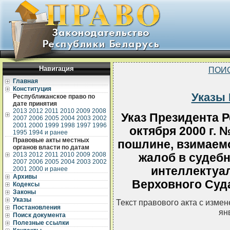
Навигация
ПОИ
Главная
Конституция
Указы 
Республиканское право по
дате принятия
2013
2012
2011
2010
2009
2008
Указ Президента Р
2007
2006
2005
2004
2003
2002
2001
2000
1999
1998
1997
1996
октября 2000 г.
1995
1994 и ранее
Правовые акты местных
пошлине, взимаемо
органов власти по датам
2013
2012
2011
2010
2009
2008
жалоб в судеб
2007
2006
2005
2004
2003
2002
интеллектуа
2001
2000 и ранее
Архивы
Верховного Суд
Кодексы
Законы
Указы
Текст правового акта с изме
Постановления
ян
Поиск документа
Полезные ссылки