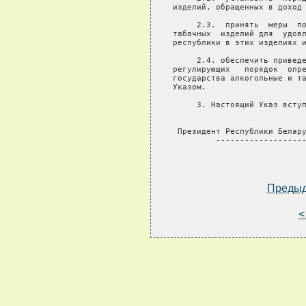
Преды
<