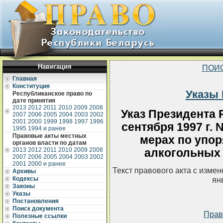
Навигация
ПОИ
Главная
Конституция
Указы 
Республиканское право по
дате принятия
2013
2012
2011
2010
2009
2008
Указ Президента 
2007
2006
2005
2004
2003
2002
2001
2000
1999
1998
1997
1996
сентября 1997 г.
1995
1994 и ранее
Правовые акты местных
мерах по упо
органов власти по датам
2013
2012
2011
2010
2009
2008
алкогольных 
2007
2006
2005
2004
2003
2002
2001
2000 и ранее
Текст правового акта с изме
Архивы
ян
Кодексы
Законы
Указы
Постановления
Поиск документа
Прав
Полезные ссылки