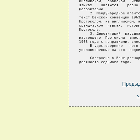
Преды
<