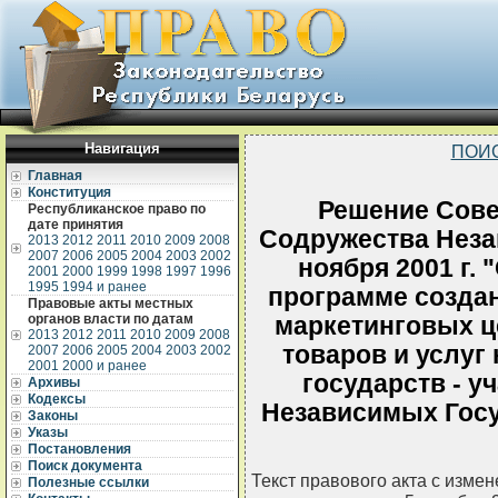
Навигация
ПОИ
Главная
Конституция
Решение Сове
Республиканское право по
дате принятия
Содружества Неза
2013
2012
2011
2010
2009
2008
2007
2006
2005
2004
2003
2002
ноября 2001 г.
2001
2000
1999
1998
1997
1996
1995
1994 и ранее
программе созда
Правовые акты местных
органов власти по датам
маркетинговых ц
2013
2012
2011
2010
2009
2008
товаров и услуг
2007
2006
2005
2004
2003
2002
2001
2000 и ранее
государств - у
Архивы
Кодексы
Независимых Госу
Законы
Указы
Постановления
Поиск документа
Текст правового акта с изме
Полезные ссылки