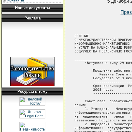
Контакты
5 декабря 
Новые документы
Прав
Реклама
РЕШЕНИЕ

О МЕЖГОСУДАРСТВЕННОЙ ПРОГРАМ
ИНФОРМАЦИОННО-МАРКЕТИНГОВЫХ 
И УСЛУГ НА НАЦИОНАЛЬНЫЕ РЫНК
СОДРУЖЕСТВА НЕЗАВИСИМЫХ ГОСУ
____________________________
     *Вступило в силу 29 ноя
        [Продление действия:
            Решение Совета г
         Государств от 3 июн
         -------------------
         Срок реализации  Ме
         2008 года.

Ресурсы в тему
         -------------------
     Совет глав  правительст
решил:

     1. Утвердить   Межгосуд
информационно-маркетинговых 
на  национальные   рынки   г
Независимых Государств на пе
     2. Определить Министерс
информатизации  государствен
Межгосударственной программы