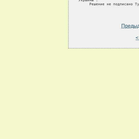
Украины".

     Решение не подписано Ту
Преды
<