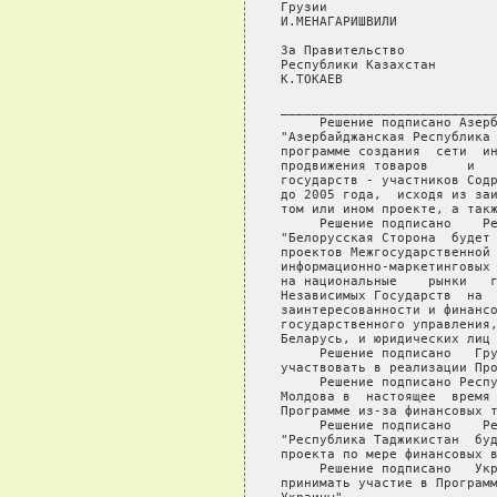
Грузии                      
И.МЕНАГАРИШВИЛИ             
За Правительство            
Республики Казахстан        
К.ТОКАЕВ                    
____________________________
     Решение подписано Азерб
"Азербайджанская Республика 
программе создания  сети  ин
продвижения товаров     и   
государств - участников Содр
до 2005 года,  исходя из заи
том или ином проекте, а такж
     Решение подписано    Ре
"Белорусская Сторона  будет 
проектов Межгосударственной 
информационно-маркетинговых 
на национальные    рынки   г
Независимых Государств  на  
заинтересованности и финансо
государственного управления,
Беларусь, и юридических лиц 
     Решение подписано   Гру
участвовать в реализации Про
     Решение подписано Респу
Молдова в  настоящее  время 
Программе из-за финансовых т
     Решение подписано    Ре
"Республика Таджикистан  буд
проекта по мере финансовых в
     Решение подписано   Укр
принимать участие в Программ