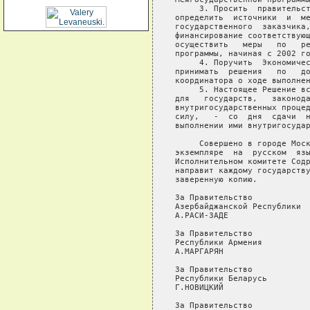
     3. Просить  правительст
определить  источники  и  ме
государственного  заказчика,
финансирование соответствующ
осуществить   меры   по   ре
программы, начиная с 2002 го
     4. Поручить  Экономичес
принимать  решения   по   до
координатора о ходе выполнен
     5. Настоящее Решение вс
для   государств,   законода
внутригосударственных процед
силу,   -  со  дня  сдачи  н
выполнении ими внутригосудар
     Совершено в городе Моск
экземпляре  на  русском  язы
Исполнительном комитете Содр
направит каждому государству
заверенную копию.

За Правительство            
Азербайджанской Республики  
А.РАСИ-ЗАДЕ                 
За Правительство            
Республики Армения          
А.МАРГАРЯН                  
За Правительство            
Республики Беларусь         
Г.НОВИЦКИЙ                  
За Правительство            