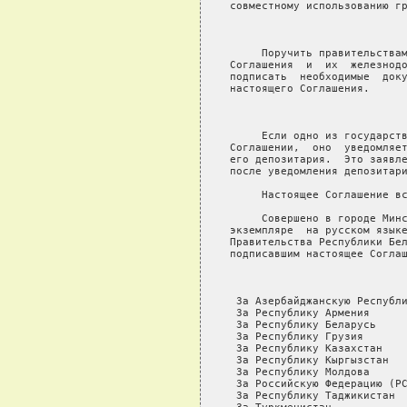
совместному использованию гр
                            
     Поручить правительствам
Соглашения  и  их  железнодо
подписать  необходимые  доку
настоящего Соглашения.

                            
     Если одно из государств
Соглашении,  оно  уведомляет
его депозитария.  Это заявле
после уведомления депозитари
     Настоящее Соглашение вс
     Совершено в городе Минс
экземпляре  на русском языке
Правительства Республики Бел
подписавшим настоящее Соглаш
 За Азербайджанскую Республи
 За Республику Армения      
 За Республику Беларусь     
 За Республику Грузия       
 За Республику Казахстан    
 За Республику Кыргызстан   
 За Республику Молдова      
 За Российскую Федерацию (РС
 За Республику Таджикистан  