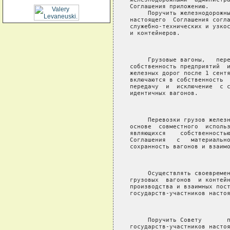
Соглашения приложению.

     Поручить железнодорожны
настоящего  Соглашения согла
служебно-технических и узкос
и контейнеров.

                            
     Грузовые вагоны,   пере
собственность предприятий  и
железных дорог после 1 сентя
включаются в собственность  
передачу  и  исключение  с с
идентичных вагонов.

                            
     Перевозки грузов железн
основе  совместного  использ
являющихся    собственностью
Соглашения   с   материально
сохранность вагонов и взаимо
                            
     Осуществлять своевремен
грузовых  вагонов  и контейн
производства и взаимных пост
государств-участников настоя
                            
     Поручить Совету       п
государств-участников настоя