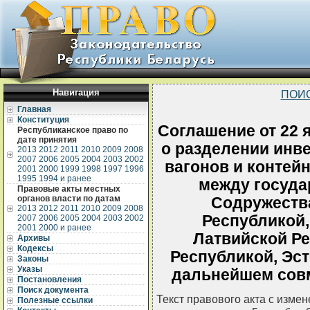
Навигация
ПОИ
Главная
Конституция
Соглашение от 22 
Республиканское право по
дате принятия
о разделении инв
2013
2012
2011
2010
2009
2008
2007
2006
2005
2004
2003
2002
вагонов и конте
2001
2000
1999
1998
1997
1996
1995
1994 и ранее
между госуда
Правовые акты местных
органов власти по датам
Содружеств
2013
2012
2011
2010
2009
2008
Республикой,
2007
2006
2005
2004
2003
2002
2001
2000 и ранее
Латвийской Ре
Архивы
Кодексы
Республикой, Эст
Законы
Указы
дальнейшем сов
Постановления
Поиск документа
Текст правового акта с изме
Полезные ссылки