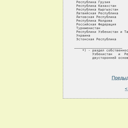
  Республика Грузия         
  Республика Казахстан      
  Республика Кыргызстан     
  Латвийская Республика     
  Литовская Республика      
  Республика Молдова        
  Российская Федерация      
  Туркменистан              
  Республики Узбекистан и Та
  Украина                   
  Эстонская Республика      
 ________________________

     *) - раздел собственнос
          Узбекистан   и  Ре
          двусторонней основ
Преды
<