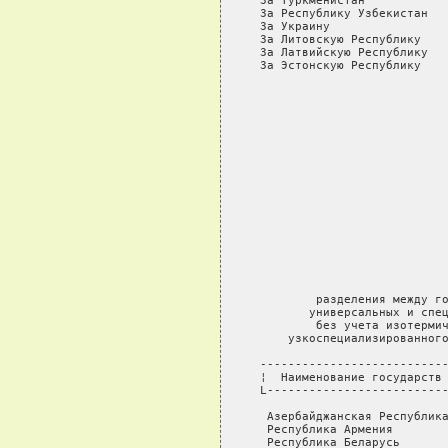
 За Туркменистан            
 За Республику Узбекистан   
 За Украину                 
 За Литовскую Республику    
 За Латвийскую Республику   
 За Эстонскую Республику    
                            
                            
                            
                            
                            
                            
                            
                            
                            
                            
                            
                            
         разделения между го
        универсальных и спец
         без учета изотермич
     узкоспециализированного
 ---------------------------
 ¦  Наименование государств 
 L--------------------------
  Азербайджанская Республика
  Республика Армения        
  Республика Беларусь       