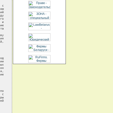
 с

ом

ий

ду

го

 и

ие

та

ву

ия

й,



од

ии

ых

он

я,

ие

по

 с

ры

ей
