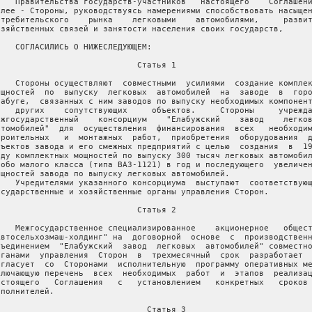
    Правительства государств-участников   настоящего    Соглашени
алее - Стороны, руководствуясь намерениями способствовать насыщен
отребительского    рынка    легковыми    автомобилями,     развит
озяйственных связей и занятости населения своих государств,

    СОГЛАСИЛИСЬ О НИЖЕСЛЕДУЮЩЕМ:

                             Статья 1

    Стороны осуществляют  совместными  усилиями  создание комплек
ощностей  по  выпуску  легковых  автомобилей  на  заводе  в  горо
лабуге,  связанных с ним заводов по выпуску необходимых компонент
    других    сопутствующих     объектов.     Стороны     учрежда
ежгосударственный    консорциум    "Елабужский    завод    легков
втомобилей"  для  осуществления  финансирования  всех   необходим
троительных   и  монтажных  работ,  приобретения  оборудования  д
бъектов завода и его смежных предприятий с целью  создания  в  19
оду комплектных мощностей по выпуску 300 тысяч легковых автомобил
собо малого класса (типа ВАЗ-1121) в год и последующего  увеличен
ощностей завода по выпуску легковых автомобилей.

    Учредителями указанного консорциума  выступают  соответствующ
осударственные и хозяйственные органы управления Сторон.

                             Статья 2

    Межгосударственное специализированное    акционерное   общест
Автосельхозмаш-холдинг" на  договорной  основе  с  производственн
бъединением  "Елабужский  завод  легковых  автомобилей" совместно
рганами  управления  Сторон  в  трехмесячный  срок  разработает  
огласует  со  Сторонами  исполнительную  программу оперативных ме
ключающую перечень  всех  необходимых  работ  и  этапов  реализац
астоящего   Соглашения   с   установлением   конкретных   сроков 
полнителей.

                               Статья 3
