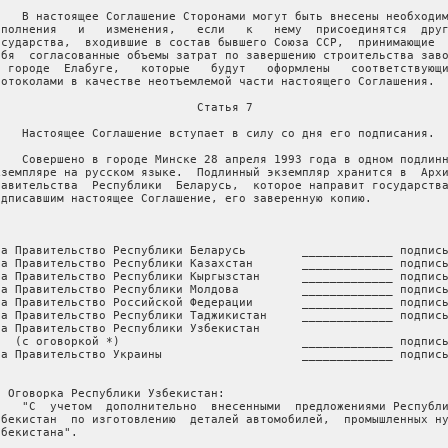
    В настоящее Соглашение Сторонами могут быть внесены необходим
ополнения   и   изменения,   если   к   нему  присоединятся  друг
осударства,  входившие в состав бывшего Союза ССР,  принимающие  
ебя  согласованные объемы затрат по завершению строительства заво
  городе  Елабуге,   которые   будут   оформлены   соответствующи
ротоколами в качестве неотъемлемой части настоящего Соглашения.

                             Статья 7

    Настоящее Соглашение вступает в силу со дня его подписания.

    Совершено в городе Минске 28 апреля 1993 года в одном подлинн
кземпляре на русском языке.  Подлинный экземпляр хранится в  Архи
равительства  Республики  Беларусь,  которое направит государства
одписавшим настоящее Соглашение, его заверенную копию.

За Правительство Республики Беларусь        _____________ подпись
За Правительство Республики Казахстан       _____________ подпись
За Правительство Республики Кыргызстан      _____________ подпись
За Правительство Республики Молдова         _____________ подпись
За Правительство Российской Федерации       _____________ подпись
За Правительство Республики Таджикистан     _____________ подпись
За Правительство Республики Узбекистан

   (с оговоркой *)                          _____________ подпись
За Правительство Украины                    _____________ подпись
* Оговорка Республики Узбекистан:

    "С  учетом  дополнительно  внесенными  предложениями Республи
збекистан  по изготовлению  деталей автомобилей,  промышленных ну
бекистана".
