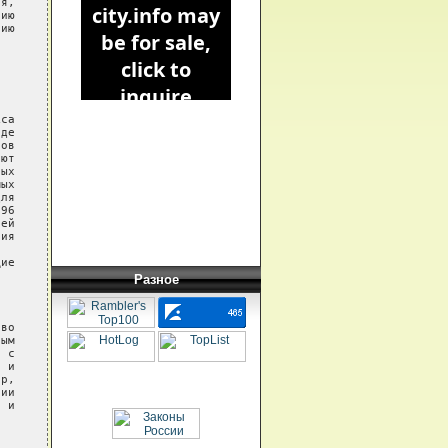
я,

ию

ию

са

де

ов

ют

ых

ых

ля

96

ей

ия

ие

Разное
во

ым

 с

 и

р,

ии

 и
