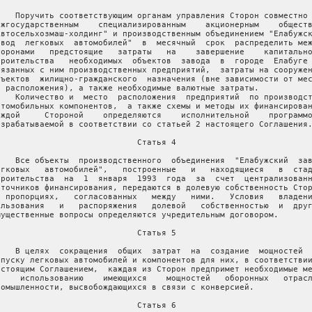
    Поручить соответствующим органам управления Сторон совместно 
ежгосударственным    специализированным    акционерным    обществ
Автосельхозмаш-холдинг" и производственным объединением "Елабужск
авод  легковых  автомобилей"  в  месячный  срок  распределить меж
торонами   предстоящие   затраты   на    завершение    капитально
троительства   необходимых  объектов  завода  в  городе  Елабуге 
вязанных с ним производственных предприятий,  затраты на сооружен
бъектов  жилищно-гражданского  назначения (вне зависимости от мес
х расположения), а также необходимые валютные затраты.

    Количество и  место  расположения  предприятий  по производст
втомобильных компонентов,  а также схемы и методы их финансирован
аждой     Стороной    определяются    исполнительной    программо
азрабатываемой в соответствии со статьей 2 настоящего Соглашения.
                             Статья 4

    Все объекты  производственного  объединения  "Елабужский  зав
егковых   автомобилей",   построенные   и   находящиеся   в  стад
троительства  на  1  января  1993  года  за  счет  централизованн
сточников финансирования, передаются в долевую собственность Стор
  пропорциях,   согласованных   между   ними.   Условия   владени
ользования   и   распоряжения   долевой   собственностью  и  друг
мущественные вопросы определяются учредительным договором.

                             Статья 5

    В целях  сокращения  общих  затрат  на  создание  мощностей  
ыпуску легковых автомобилей и компонентов для них, в соответствии
астоящим Соглашением,  каждая из Сторон предпримет необходимые ме
о    использованию    имеющихся    мощностей   оборонных   отрасл
ромышленности, высвобождающихся в связи с конверсией.

                             Статья 6
