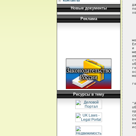
Контакты
 
д
Новые документы
п
х
Реклама
 
 
 
м
Е
и
м
а
с
о
г
о
м
 
г
 
Ресурсы в тему
 
"
о
о
с
в
н
ис
 