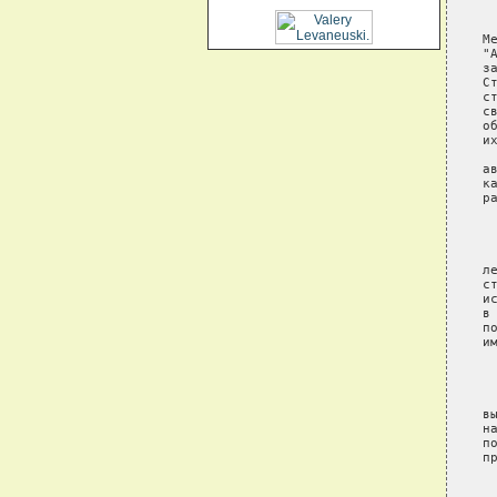
 
М
"
з
С
с
с
о
и
 
а
к
р
 
 
л
с
и
в
п
и
 
 
в
н
п
п
 