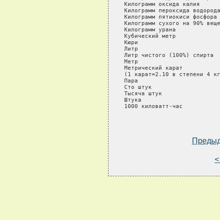
Преды
<